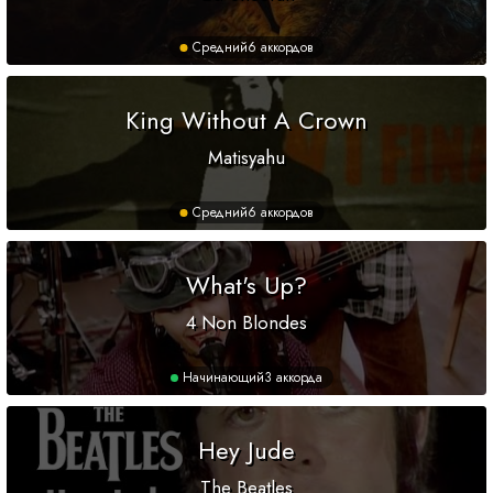
Средний
6 аккордов
King Without A Crown
Matisyahu
Средний
6 аккордов
What's Up?
4 Non Blondes
Начинающий
3 аккорда
Hey Jude
The Beatles