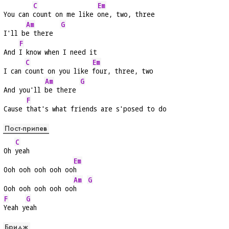
C
Em
You can 
count on me like 
one, two, three
Am
G
I'll b
e there  
F
And 
I know when I need it
C
Em
I can 
count on you like 
four, three, two
Am
G
And you'll 
be there 
F
Cause 
that's what friends are s'posed to do
Пост-припев
C
Oh 
yeah
Em
Ooh ooh ooh ooh oo
h
Am
G
Ooh ooh ooh ooh oo
h   
F
G
Yeah y
eah
Бридж