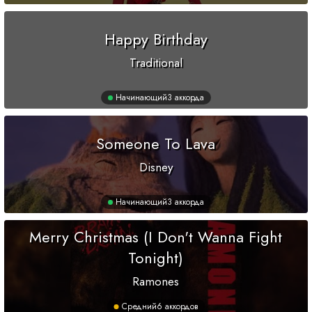
Happy Birthday
Traditional
Начинающий
3 аккорда
Someone To Lava
Disney
Начинающий
3 аккорда
Merry Christmas (I Don't Wanna Fight
Tonight)
Ramones
Средний
6 аккордов