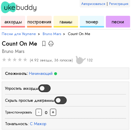
Авторизоваться
|
Регистрация
для
инструмент
аккордов
для
для
дл
аккорды
построения
гаммы
тюнер
песни
укулеле
для
укулеле
укулеле
ук
Песни для Укулеле
›
Bruno Mars
›
Count On Me
Count On Me
Bruno Mars
★
★
★
★
★
(4.92 звезды, 36 голосов)
132
Сложность:
Начинающий
Упростить аккорды
Скрыть простые диаграммы
-
+
0
Транспонировать
Тональность:
C
Мажор
аккорд
аккорд
аккорд
аккорд
аккорд
ак