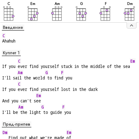
C
E
m
A
m
G
F
D
m
Введение
C
Ahahuh
Куплет 1
C
Em
If you 
ever find yourself stuck in the middle of the sea
Am
G
F
I'll sa
il the world
 to fin
d you
C
If you 
ever find yourself lost in the dark
Em
And you can't s
ee
Am
G
F
I'll be
 the light
 to guide
 you
Пред-припев
Dm
Em
   Find out what we're made 
of