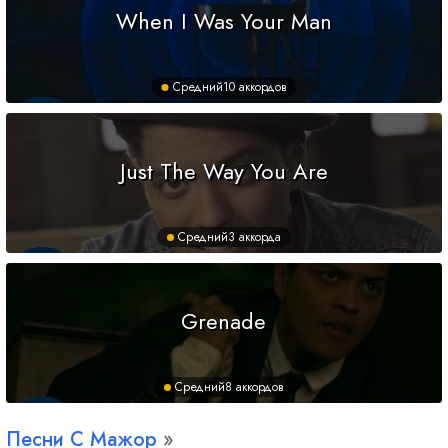
When I Was Your Man
Средний
10 аккордов
Just The Way You Are
Средний
3 аккорда
Grenade
Средний
8 аккордов
Песни
C
Мажор