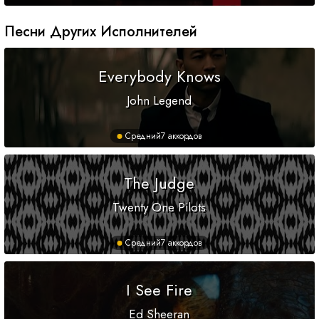
Песни Других Исполнителей
Everybody Knows
John Legend
Средний
7 аккордов
The Judge
Twenty One Pilots
Средний
7 аккордов
I See Fire
Ed Sheeran