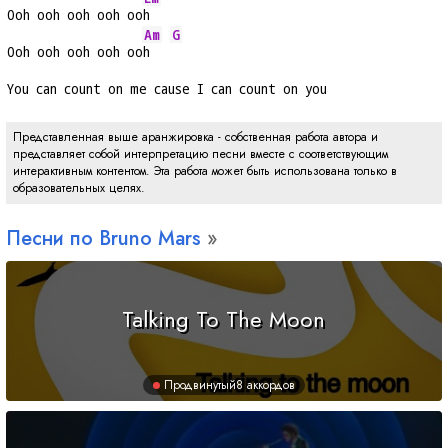
Ooh ooh ooh ooh oo
h
Am
G
Ooh ooh ooh ooh oo
h   
You can count on me cause I can count on you
Представленная выше аранжировка - собственная работа автора и
представляет собой интерпретацию песни вместе с соответствующим
интерактивным контентом. Эта работа может быть использована только в
образовательных целях.
Песни по Bruno Mars
Talking To The Moon
Продвинутый
8 аккордов