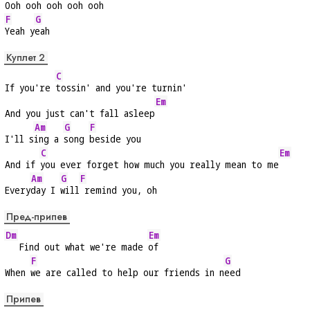
Ooh ooh ooh ooh oo
h   
F
G
Yeah y
eah
Куплет 2
C
If you're 
tossin' and you're turnin'
Em
And you just can't fall asleep
Am
G
F
I'll s
ing a 
song 
beside you
C
Em
And if 
you ever forget how much you really mean to me
Am
G
F
Every
day I 
will
 remind you, oh
Пред-припев
Dm
Em
   Find out what we're made 
of
F
G
When 
we are called to help our friends in n
eed
Припев