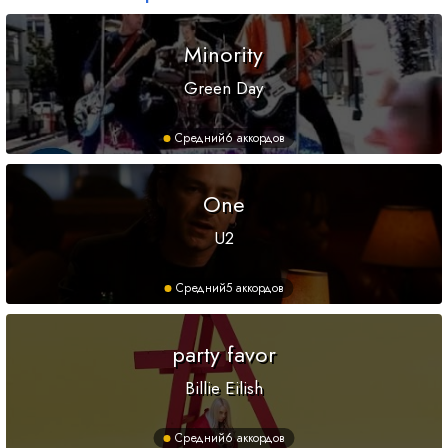
Minority
Green Day
Средний
6 аккордов
One
U2
Средний
5 аккордов
party favor
Billie Eilish
Средний
6 аккордов