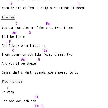
F
G
When 
we are called to help our friends in n
eed
Припев
C
Em
You can 
count on me like 
one, two, three
Am
G
I'll b
e there  
F
And 
I know when I need it
C
Em
I can 
count on you like 
four, three, two
Am
G
And you'll 
be there 
F
Cause 
that's what friends are s'posed to do
Пост-припев
C
Oh 
yeah
Em
Ooh ooh ooh ooh oo
h
Am
G