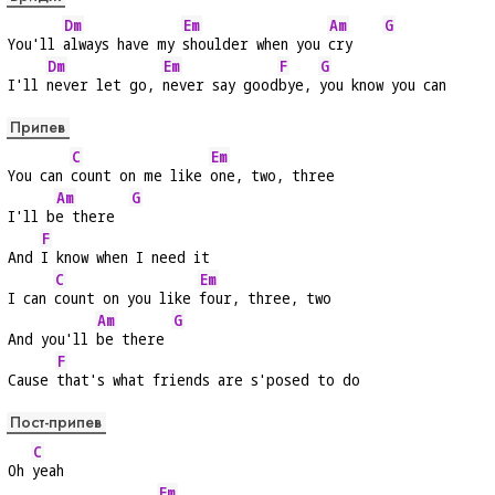
Dm
Em
Am
G
You'll 
always have my 
shoulder when you 
cry    
Dm
Em
F
G
I'll 
never let go, 
never say good
bye, 
you know you can
Припев
C
Em
You can 
count on me like 
one, two, three
Am
G
I'll b
e there  
F
And 
I know when I need it
C
Em
I can 
count on you like 
four, three, two
Am
G
And you'll 
be there 
F
Cause 
that's what friends are s'posed to do
Пост-припев
C
Oh 
yeah
Em