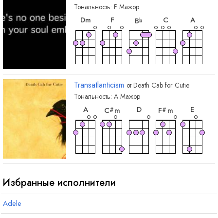
Тональность:
F
Мажор
аккорд
аккорд
аккорд
аккорд
аккор
D
m
F
C
A
B
b
аккорд
B
m
b
Transatlanticism
от
Death Cab for Cutie
Тональность:
A
Мажор
аккорд
аккорд
аккорд
аккорд
аккор
A
D
E
C
m
F
m
#
#
аккорд
B
m
Избранные исполнители
Adele