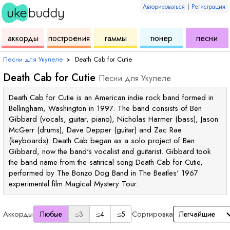
Авторизоваться
|
Регистрация
для
инструмент
аккордов
для
для
дл
аккорды
построения
гаммы
тюнер
песни
укулеле
для
укулеле
укулеле
ук
Песни для Укулеле
›
Death Cab for Cutie
Death Cab for Cutie
Песни для Укулеле
Death Cab for Cutie is an American indie rock band formed in
Bellingham, Washington in 1997. The band consists of Ben
Gibbard (vocals, guitar, piano), Nicholas Harmer (bass), Jason
McGerr (drums), Dave Depper (guitar) and Zac Rae
(keyboards). Death Cab began as a solo project of Ben
Gibbard, now the band's vocalist and guitarist. Gibbard took
the band name from the satirical song Death Cab for Cutie,
performed by The Bonzo Dog Band in The Beatles' 1967
experimental film Magical Mystery Tour.
Аккорды
Сортировка
Любые
≤3
≤4
≤5