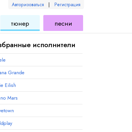
Авторизоваться
|
Регистрация
для
для
тюнер
песни
еле
укулеле
укулеле
збранные исполнители
ele
iana Grande
ie Eilish
uno Mars
vetown
ldplay