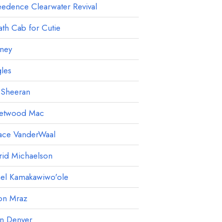
edence Clearwater Revival
th Cab for Cutie
ney
les
 Sheeran
eetwood Mac
ace VanderWaal
rid Michaelson
ael Kamakawiwo'ole
on Mraz
hn Denver