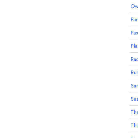
Owl
Pan
Pa
Pla
Ra
Rut
Sa
Ses
The
The