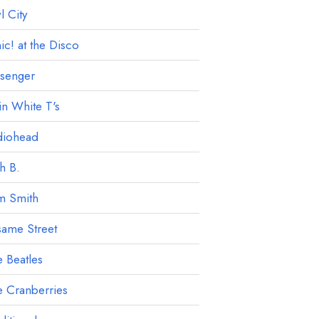
 City
ic! at the Disco
ssenger
in White T's
diohead
h B.
m Smith
ame Street
 Beatles
 Cranberries