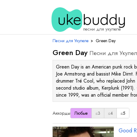
песни для укулеле
Песни для Укулеле
›
Green Day
Green Day
Песни для Укуле
Green Day is an American punk rock ban
Joe Armstrong and bassist Mike Dirnt. 
drummer Tré Cool, who replaced John Ki
second studio album, Kerplunk (1991).
since 1999, was an official member f
Аккорды
Любые
≤3
≤4
≤5
Good Ri