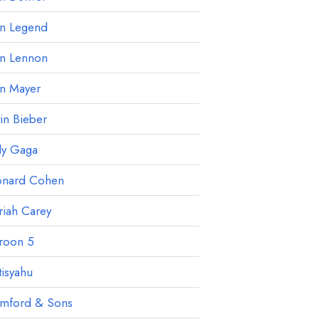
hn Legend
hn Lennon
hn Mayer
tin Bieber
dy Gaga
onard Cohen
iah Carey
roon 5
isyahu
mford & Sons