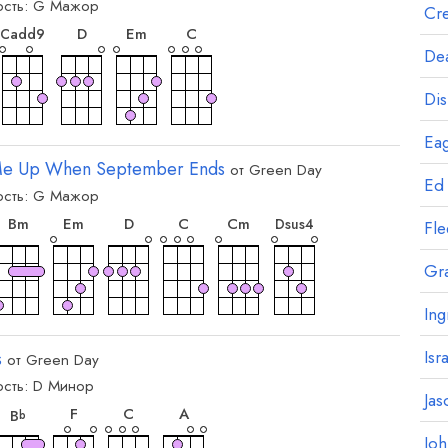
сть:
G
Мажор
орд
аккорд
аккорд
аккорд
Cre
аккорд
D
E
m
C
C
add9
Dea
Dis
Eag
e Up When September Ends
от
Green Day
Ed
сть:
G
Мажор
орд
аккорд
аккорд
аккорд
аккорд
аккорд
аккорд
B
m
E
m
D
C
C
m
D
sus4
Fl
Gr
Ing
Isr
s
от
Green Day
сть:
D
Минор
корд
аккорд
аккорд
аккорд
аккорд
Jas
F
C
A
B
b
Jo