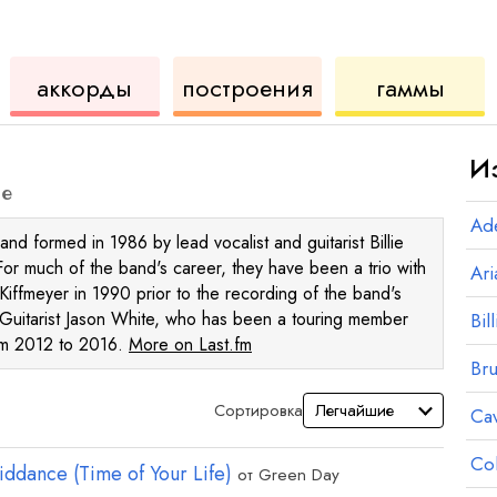
для
инструмент
аккордов
для
аккорды
построения
гаммы
укулеле
для
укул
И
ле
Ad
d formed in 1986 by lead vocalist and guitarist Billie
For much of the band's career, they have been a trio with
Ar
ffmeyer in 1990 prior to the recording of the band's
 Guitarist Jason White, who has been a touring member
Bill
rom 2012 to 2016.
More on Last.fm
Br
Сортировка
Ca
Co
ddance (Time of Your Life)
от
Green Day