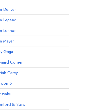
hn Denver
hn Legend
hn Lennon
hn Mayer
dy Gaga
onard Cohen
iah Carey
roon 5
isyahu
mford & Sons