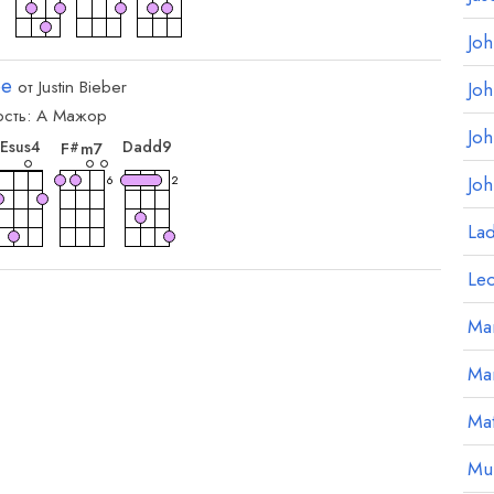
Jo
oe
от
Justin Bieber
Jo
сть:
A
Мажор
орд
аккорд
аккорд
аккорд
Jo
E
sus4
D
add9
F
m7
#
6
2
Jo
La
Le
Mar
Ma
Mat
Mu