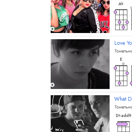
A
b
Love Yo
Тонально
акк
E
What D
Тонально
D
add9
b