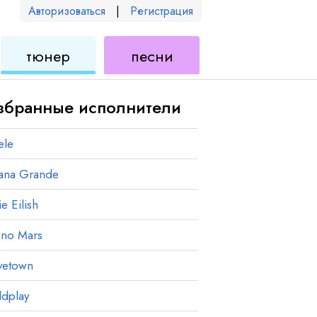
Авторизоваться
|
Регистрация
для
для
тюнер
песни
еле
укулеле
укулеле
збранные исполнители
ele
iana Grande
ie Eilish
uno Mars
vetown
ldplay