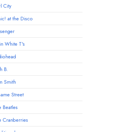
 City
ic! at the Disco
ssenger
in White T's
diohead
h B.
m Smith
ame Street
 Beatles
 Cranberries