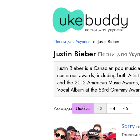
песни для укулеле
Песни для Укулеле
›
Justin Bieber
Justin Bieber
Песни для Уку
Justin Bieber is a Canadian pop musici
numerous awards, including both Artis
and the 2012 American Music Awards, 
Vocal Album at the 53rd Grammy Awa
Аккорды
Любые
≤3
≤4
≤5
Sorry
о
Тонально
акк