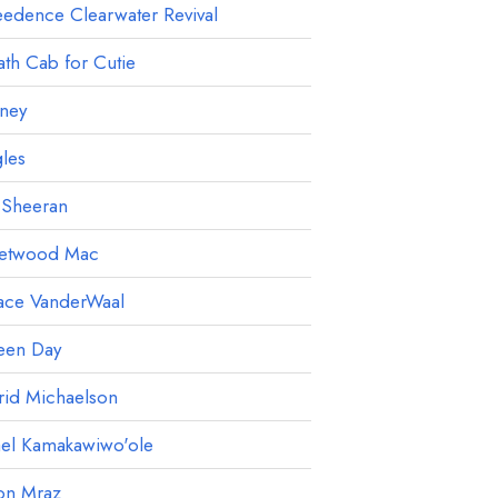
edence Clearwater Revival
th Cab for Cutie
ney
les
 Sheeran
eetwood Mac
ace VanderWaal
een Day
rid Michaelson
ael Kamakawiwo'ole
on Mraz