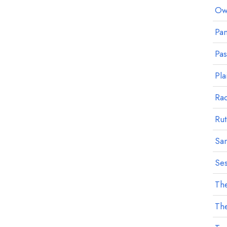
Owl
Pan
Pa
Pla
Ra
Rut
Sa
Ses
The
The