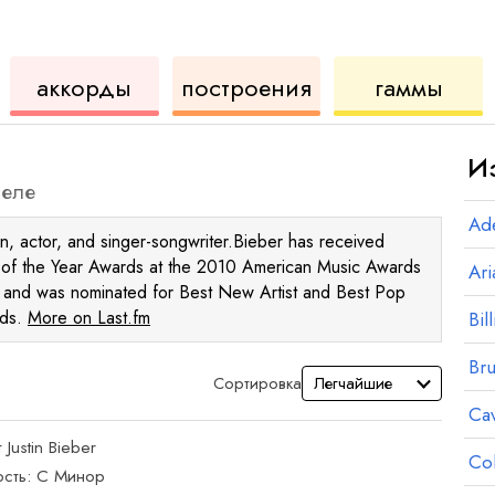
для
инструмент
аккордов
для
аккорды
построения
гаммы
укулеле
для
укул
И
леле
Ad
an, actor, and singer-songwriter.Bieber has received
t of the Year Awards at the 2010 American Music Awards
Ar
and was nominated for Best New Artist and Best Pop
rds.
More on Last.fm
Bill
Br
Сортировка
Ca
т
Justin Bieber
Co
сть:
C
Минор
орд
аккорд
аккорд
аккорд