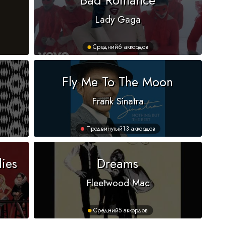
Lady Gaga
Средний
6 аккордов
Fly Me To The Moon
Frank Sinatra
Продвинутый
13 аккордов
dies
Dreams
Fleetwood Mac
Средний
5 аккордов