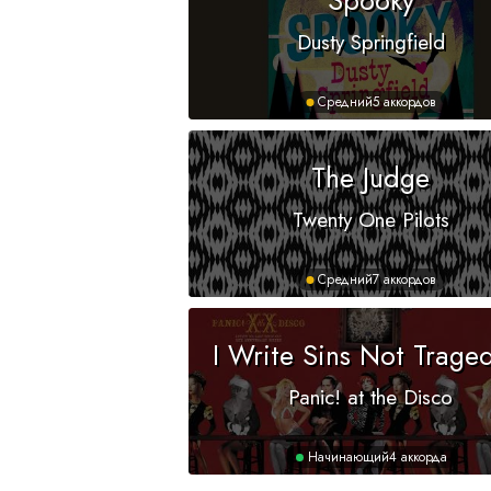
Dusty Springfield
Средний
5 аккордов
The Judge
Twenty One Pilots
Средний
7 аккордов
I Write Sins Not Trage
Panic! at the Disco
Начинающий
4 аккорда