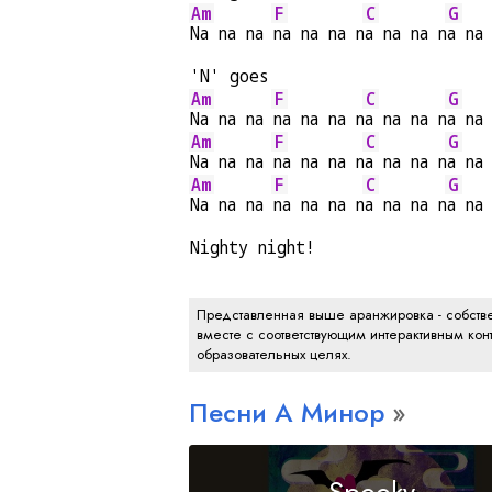
Am
F
C
G
Na na na 
na na na n
a na na n
a na
'N' goes
Am
F
C
G
Na na na 
na na na n
a na na n
a na
Am
F
C
G
Na na na 
na na na n
a na na n
a na
Am
F
C
G
Na na na 
na na na n
a na na n
a na
Nighty night!
Представленная выше аранжировка - собстве
вместе с соответствующим интерактивным конт
образовательных целях.
Песни
A
Минор
Spooky