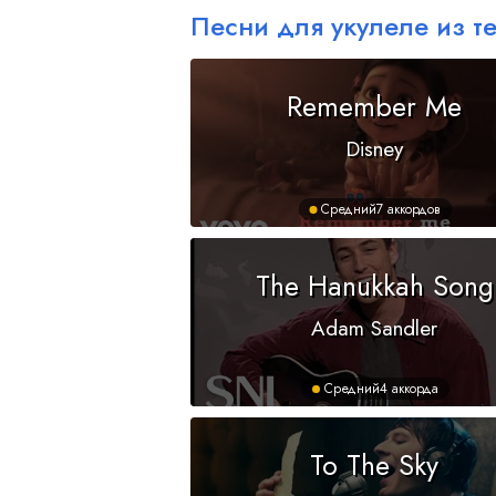
Песни для укулеле из т
Remember Me
Disney
Средний
7 аккордов
The Hanukkah Song
Adam Sandler
Средний
4 аккорда
To The Sky