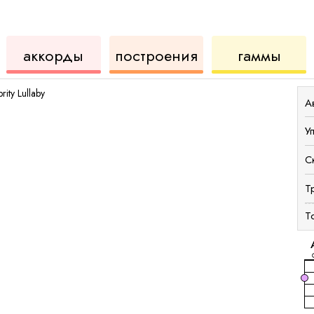
корды
для
инструмент
аккордов
для
аккорды
построения
гаммы
укулеле
для
укул
rity Lullaby
А
У
С
Т
Т