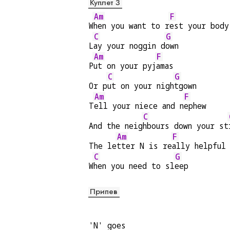
Куплет 3
Am
F
W
hen you want to r
est your body
C
G
L
ay your noggin d
own
Am
F
P
ut on your pyj
amas
C
G
Or p
ut on your nigh
tgown
Am
F
T
ell your niece and n
ephew
C
And the neig
hbours down your st
Am
F
The le
tter N is re
ally helpful
C
G
W
hen you need to sl
eep
Припев
'N' goes