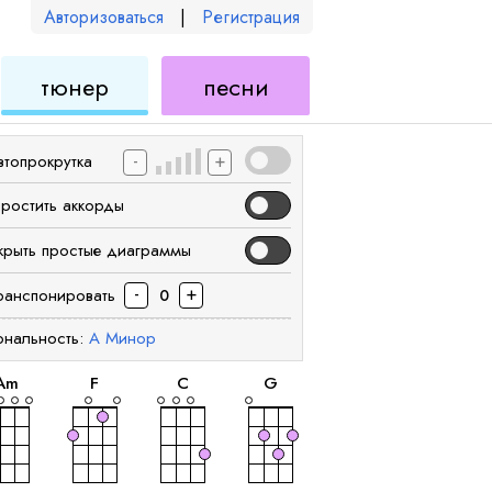
Авторизоваться
|
Регистрация
для
для
тюнер
песни
еле
укулеле
укулеле
-
+
втопрокрутка
простить аккорды
крыть простые диаграммы
-
+
ранспонировать
0
ональность:
A
Минор
аккорд
аккорд
аккорд
аккорд
A
m
F
C
G