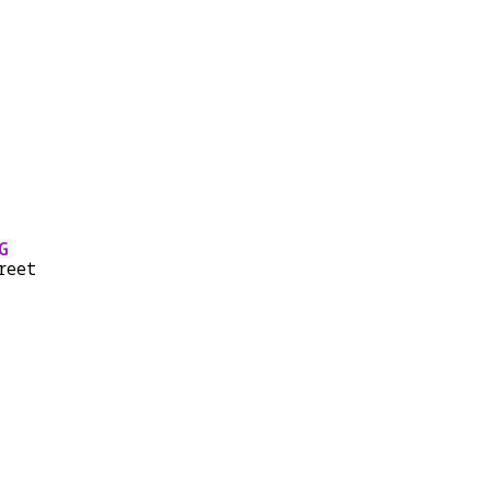
G
reet