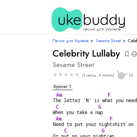
ак
песни для укулеле
Песни для Укулеле
›
Sesame Street
›
Celeb
Celebrity Lullaby
Sesame Street
★
★
★
★
★
(5 звёзд, 4 голоса)
26
Куплет 1
Am
F
T
he letter 'N' is wh
at you need
C
G
W
hen you take a n
ap
Am
F
N
eed to put your nigh
tshirt on
C
G
Or p
ut on your nig
htcap