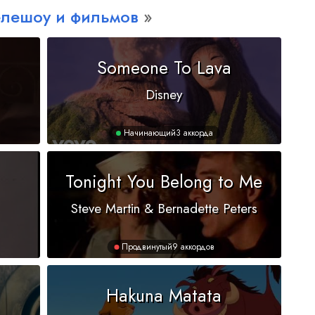
елешоу и фильмов
Someone To Lava
Disney
Начинающий
3 аккорда
Tonight You Belong to Me
Steve Martin & Bernadette Peters
Продвинутый
9 аккордов
Hakuna Matata