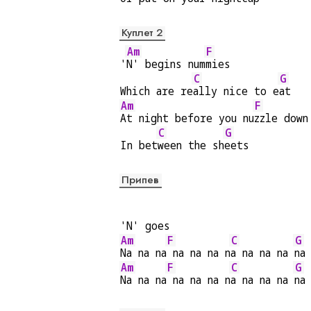
Куплет 2
Am
F
'
N' begins num
mies
C
G
Which are re
ally nice to e
at
Am
F
At night before you nu
zzle down
C
G
In bet
ween the sh
eets
Припев
'N' goes
Am
F
C
G
Na na na
 na na na n
a na na na 
na
Am
F
C
G
Na na na
 na na na n
a na na na 
na