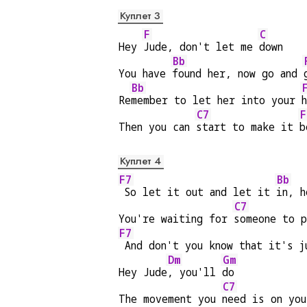
Куплет 3
F
C
Hey 
Jude, don't let me 
down
Bb
You have 
found her, now go and 
Bb
Re
member to let her into your 
C7
F
Then you can 
start to make it 
b
Куплет 4
F7
Bb
 So let it out and let it 
in, h
C7
You're waiting for 
someone to 
F7
 And don't you know that it's j
Dm
Gm
Hey Jude
, you'll 
do
C7
The movement you 
need is on you