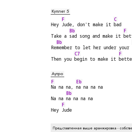
Куплет 5
F
C
Hey 
Jude, don't make it 
bad
Bb
F
Take a 
sad song and make it 
bet
Bb
Re
member to let her under your 
C7
F
Then you 
begin to make it 
bette
Аутро
F
Eb
Na na na, 
na na na na
Bb
Na na 
na na na na
F
Hey 
Jude
Представленная выше аранжировка - собстве