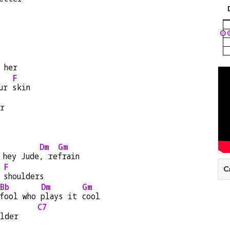
 her
F
ur 
skin
r
Dm
Gm
 hey Jude
, re
frain
F
С
 
shoulders
Bb
Dm
Gm
fool who 
plays it 
cool
C7
lder    