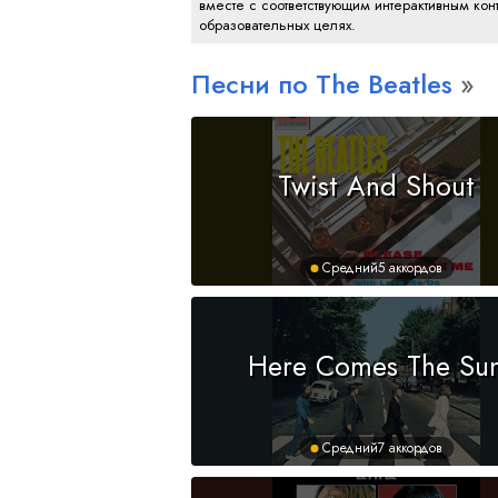
вместе с соответствующим интерактивным конт
образовательных целях.
Песни по The Beatles
Twist And Shout
Средний
5 аккордов
Here Comes The Su
Средний
7 аккордов