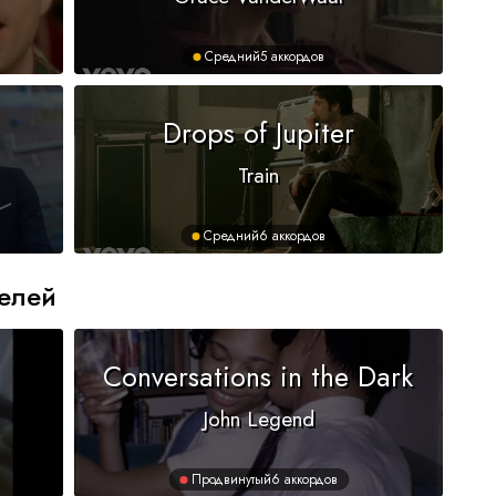
Средний
5 аккордов
Drops of Jupiter
Train
Средний
6 аккордов
елей
Conversations in the Dark
John Legend
Продвинутый
6 аккордов