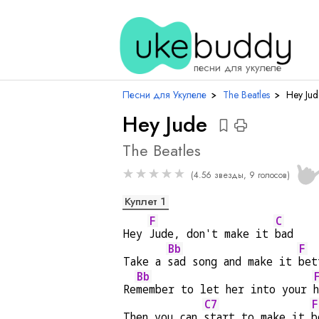
аккорды
песни для укулеле
Песни для Укулеле
›
The Beatles
›
Hey Jud
Hey Jude
The Beatles
★
★
★
★
★
(4.56 звезды, 9 голосов)
Куплет 1
F
C
Hey 
Jude, don't make it 
bad
Bb
F
Take a 
sad song and make it 
bet
Bb
Re
member to let her into your 
C7
F
Then you can 
start to make it 
b