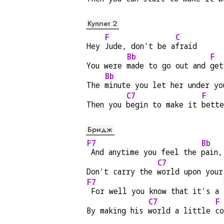
Куплет 2
F
C
Hey 
Jude, don't be a
fraid
Bb
F
You were 
made to go out and 
get
Bb
The 
minute you let her under yo
C7
F
Then you 
begin to make it 
bette
Бридж
F7
Bb
 And anytime you feel the 
pain,
C7
Don't carry the 
world upon your
F7
 For well you know that it's a 
C7
F
By making his 
world a little 
co