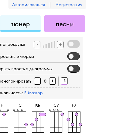
Авторизоваться
|
Регистрация
для
для
тюнер
песни
еле
укулеле
укулеле
-
+
втопрокрутка
простить аккорды
крыть простые диаграммы
-
+
ранспонировать
-3
0
ональность:
F
Мажор
аккорд
аккорд
аккорд
аккорд
аккорд
F
C
C
7
F
7
B
b
аккорд
аккорд
аккорд