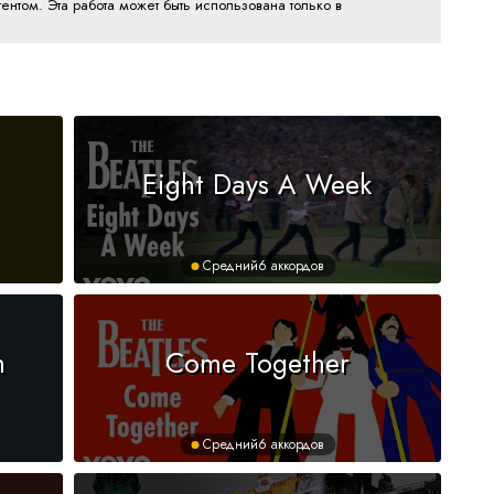
ентом. Эта работа может быть использована только в
Eight Days A Week
Средний
6 аккордов
n
Come Together
Средний
6 аккордов