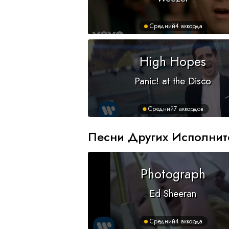
Средний
4 аккорда
High Hopes
Panic! at the Disco
Средний
7 аккордов
Песни Других Исполнит
Photograph
Ed Sheeran
Средний
4 аккорда