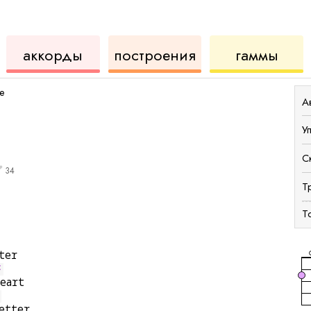
для
инструмент
аккордов
для
аккорды
построения
гаммы
укулеле
для
укул
e
А
У
С
34
Т
Т
ter
F
heart
etter