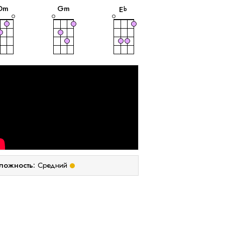
D
m
G
m
E
b
ложность:
Средний