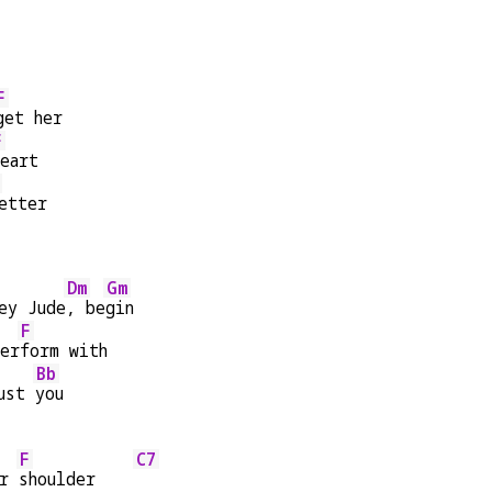
F
get her
F
heart
etter
Dm
Gm
ey Jude
, be
gin
F
per
form with
Bb
ust 
you
F
C7
r 
shoulder    