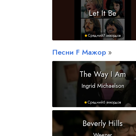
Let It Be
Средний
7 аккордов
Песни
F
Мажор
The Way I Am
Ingrid Michaelson
Средний
6 аккордов
Beverly Hills
Weezer