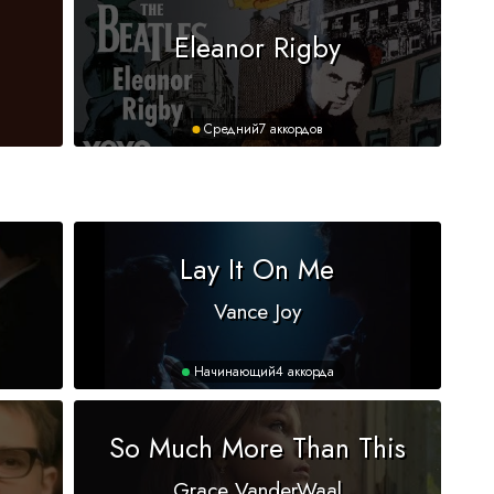
Eleanor Rigby
Средний
7 аккордов
Lay It On Me
Vance Joy
Начинающий
4 аккорда
So Much More Than This
Grace VanderWaal