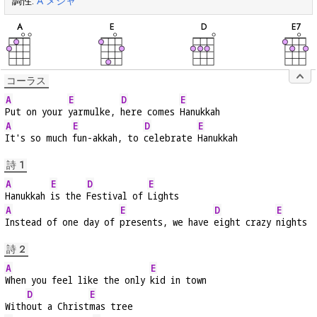
調性:
A
メジャ
和
和
和
和
音
音
音
音
A
E
D
E
7
コーラス
A
E
D
E
Put on your 
yarmulke, 
here comes 
Hanukkah
A
E
D
E
It's so much 
fun-akkah, to 
celebrate 
Hanukkah
詩 1
A
E
D
E
Hanukkah 
is the 
Festival of 
Lights
A
E
D
E
Instead of one day of 
presents, we have 
eight crazy 
nights
詩 2
A
E
When you feel like the only 
kid in town
D
E
With
out a Christ
mas tree