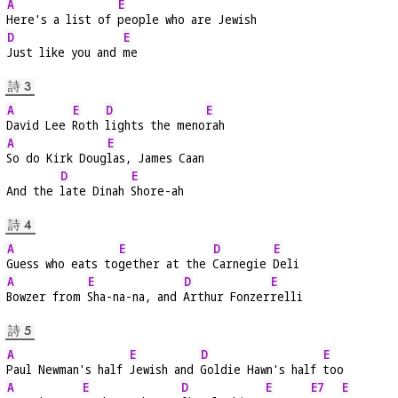
A
E
Here's a list of 
people who are Jewish
D
E
Just like you and 
me
詩 3
A
E
D
E
David Lee 
Roth 
lights the meno
rah
A
E
So do Kirk Doug
las, James Caan
D
E
And the 
late Dinah 
Shore-ah
詩 4
A
E
D
E
Guess who eats to
gether at the 
Carnegie 
Deli
A
E
D
E
Bowzer from 
Sha-na-na, and 
Arthur Fonzer
relli
詩 5
A
E
D
E
Paul Newman's half 
Jewish and 
Goldie Hawn's half 
too
A
E
D
E
E7
E