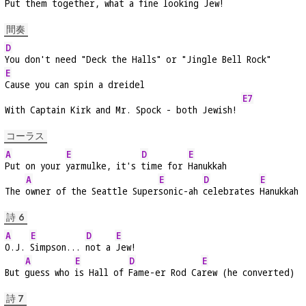
Put them to
gether, what a 
fine looking 
Jew!   
間奏
D
You don't need "Deck the Halls" or "Jingle Bell Rock"
E
Cause you can spin a dreidel
E7
With Captain Kirk and Mr. Spock - both Jewish! 
コーラス
A
E
D
E
Put on your 
yarmulke, it's 
time for 
Hanukkah
A
E
D
E
The 
owner of the Seattle Super
sonic-ah 
celebrates 
Hanukkah
詩 6
A
E
D
E
O.J. 
Simpson... 
not a 
Jew!
A
E
D
E
But 
guess who 
is Hall of 
Fame-er Rod Ca
rew (he converted)
詩 7