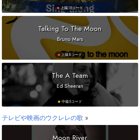
上級
15コード
Talking To The Moon
Bruno Mars
上級
8コード
The A Team
Ed Sheeran
中級
5コード
テレビや映画のウクレレの歌
Moon River