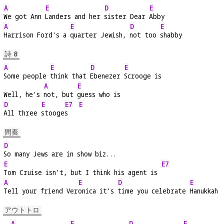
A
E
D
E
We got Ann 
Landers and her 
sister Dear 
Abby
A
E
D
E
Harrison Ford's a 
quarter Jewish, 
not too 
shabby
詩 8
A
E
D
E
Some people 
think that 
Ebenezer 
Scrooge is
A
E
Well, he's 
not, but 
guess who is
D
E
E7
E
All three 
stooge
s   
間奏
D
So many Jews are in show biz...
E
E7
Tom Cruise isn't, but I think his agent is 
A
E
D
E
Tell your friend Ver
onica it's 
time you celebrate 
Hanukkah
アウトトロ
A
E
D
E