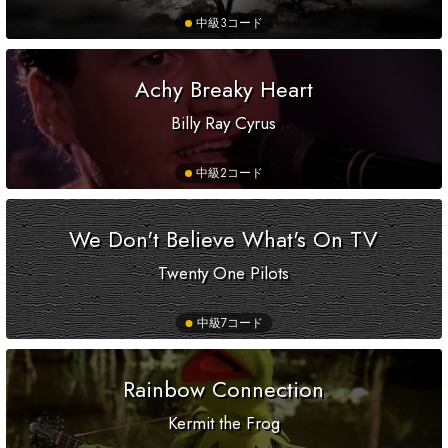
中級
3コード
Achy Breaky Heart
Billy Ray Cyrus
中級
2コード
We Don't Believe What's On TV
Twenty One Pilots
中級
7コード
Rainbow Connection
Kermit the Frog