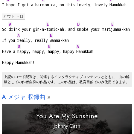
I 
hope I get a har
monica, on this 
lovely, lovely 
Hanukkah
アウトトロ
A
E
D
E
So 
drink your gin-n-
tonic-ah, and 
smoke your mari
juana-kah
A
E
If you 
really, really 
wanna-kah
D
E
A
Have a 
happy, happy, 
happy, happy 
Hanukkah
Happy Hanukkah!
上記のコード配置は、関連するインタラクティブコンテンツとともに、曲の解
釈としての作者自身の作品です。この作品は、教育目的でのみ使用できます。
A
メジャ 収録曲
You Are My Sunshine
Johnny Cash