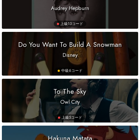
Audrey Hepburn
上級
13コード
Do You Want To Build A Snowman
Disney
中級
6コード
To The Sky
Owl City
上級
5コード
Hakuna Matata