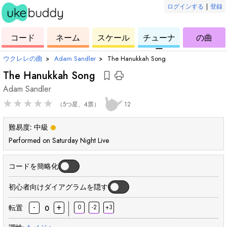
ログインする
|
登録
ー
ド
ウ
コ
ウ
ウ
ウ
コード
ネーム
スケール
チューナ
の曲
ク
ー
ク
ク
ク
ー
レ
ド
レ
レ
レ
ウクレレの曲
›
Adam Sandler
›
The Hanukkah Song
レ
レ
レ
レ
The Hanukkah Song
Adam Sandler
★
★
★
★
★
（5つ星、4票）
12
難易度:
中級
Performed on Saturday Night Live
コードを簡略化
初心者向けダイアグラムを隠す
-
+
転置
0
-2
+3
0