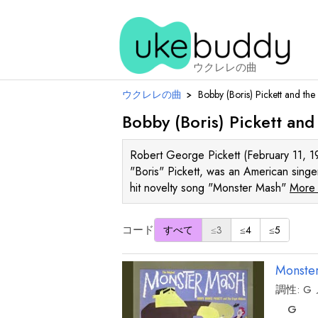
ウクレレの曲
ウクレレの曲
›
Bobby (Boris) Pickett and the
Bobby (Boris) Pickett and
Robert George Pickett (February 11, 
"Boris" Pickett, was an American sing
hit novelty song "Monster Mash"
More 
コード
すべて
≤3
≤4
≤5
Monste
調性:
G
和
音
G