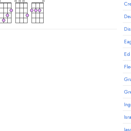
Cre
Dea
Dis
Eag
Ed
Fl
Gr
Gr
Ing
Isr
Jas