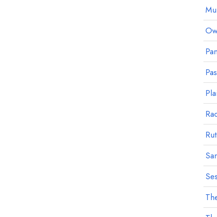
Mu
Owl
Pan
Pa
Pla
Ra
Rut
Sa
Ses
The