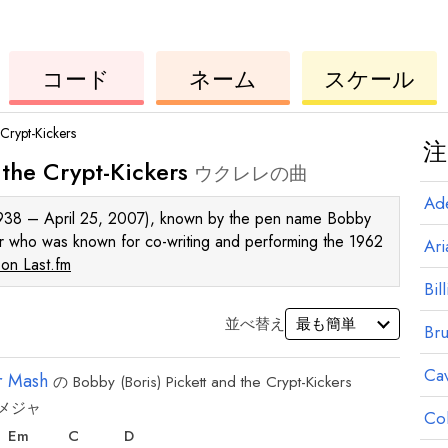
ウ
コ
ウ
コード
ネーム
スケール
ク
ー
ク
レ
ド
レ
レ
レ
 Crypt-Kickers
注
 the Crypt-Kickers
ウクレレの曲
Ad
1938 – April 25, 2007), known by the pen name Bobby
er who was known for co-writing and performing the 1962
Ar
on Last.fm
Bill
並べ替え
Br
Ca
r Mash
の
Bobby (Boris) Pickett and the Crypt-Kickers
メジャ
和
和
和
Co
音
音
音
E
m
C
D