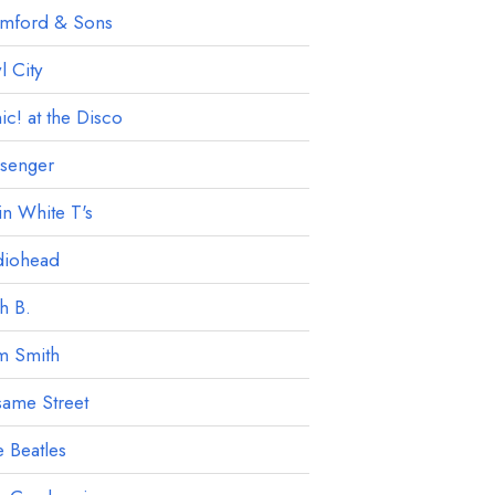
mford & Sons
 City
ic! at the Disco
ssenger
in White T's
diohead
h B.
m Smith
ame Street
 Beatles