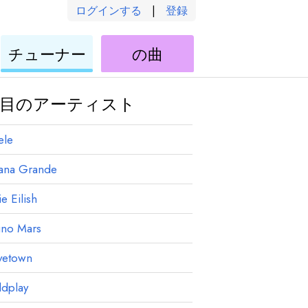
ログインする
|
登録
ウ
ウ
チューナー
の曲
ク
ク
レ
レ
レ
レ
目のアーティスト
ele
iana Grande
ie Eilish
uno Mars
vetown
ldplay