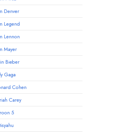
hn Denver
hn Legend
hn Lennon
hn Mayer
tin Bieber
dy Gaga
onard Cohen
iah Carey
roon 5
isyahu