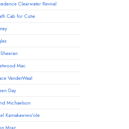
edence Clearwater Revival
th Cab for Cutie
ney
les
 Sheeran
eetwood Mac
ace VanderWaal
een Day
rid Michaelson
ael Kamakawiwo'ole
on Mraz