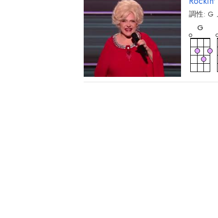
Rockin'
調性:
G
和
音
G
和
音
E
m7