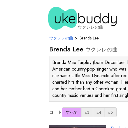
ウクレレの曲
ウクレレの曲
›
Brenda Lee
Brenda Lee
ウクレレの曲
Brenda Mae Tarpley (born December 11
American country-pop singer who was 
nickname Little Miss Dynamite after re
charted hits than any other woman. Her
and her mother had a Cherokee great-gr
country music venues and her first sin
コード
すべて
≤3
≤4
≤5