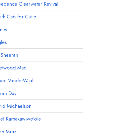
edence Clearwater Revival
th Cab for Cutie
ney
les
 Sheeran
eetwood Mac
ace VanderWaal
een Day
rid Michaelson
ael Kamakawiwo'ole
on Mraz