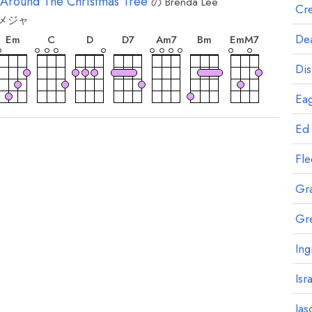
 Around The Christmas Tree
の
Brenda Lee
Cre
メジャ
和
和
和
和
和
和
和
音
音
音
音
音
音
音
Dea
E
m
C
D
D
7
A
m7
B
m
E
mM7
Dis
Eag
和
和
音
音
A
7
A
m
Ed
Fl
Gr
Gr
Ing
Isr
Jas