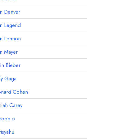
hn Denver
hn Legend
hn Lennon
hn Mayer
tin Bieber
dy Gaga
onard Cohen
iah Carey
roon 5
isyahu