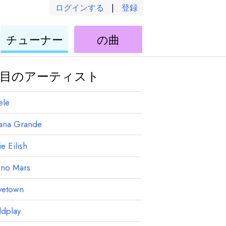
ログインする
|
登録
ウ
ウ
チューナー
の曲
ク
ク
レ
レ
レ
レ
目のアーティスト
ele
iana Grande
ie Eilish
uno Mars
vetown
ldplay