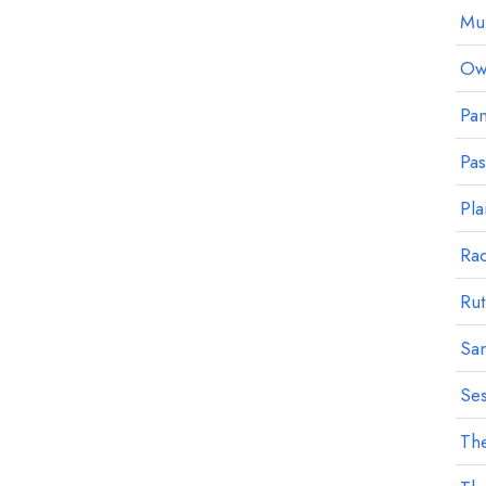
Mu
Owl
Pan
Pa
Pla
Ra
Rut
Sa
Ses
The