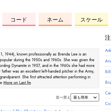
ウ
コ
ウ
コード
ネーム
スケール
ク
ー
ク
レ
ド
レ
レ
レ
注
Ad
, 1944), known professionally as Brenda Lee is an
popular during the 1950s and 1960s. She was given the
Ar
cording Dynamite in 1957, and in the 1960s she had more
 father was an excellent left-handed pitcher in the Army,
Bill
andparent. She first attracted attention performing in
Br
gle
More on Last.fm
Ca
並べ替え
Co