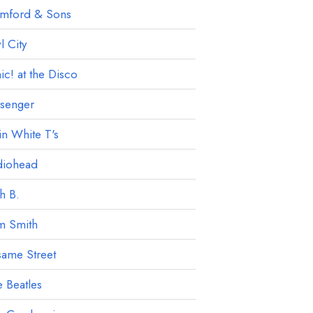
mford & Sons
 City
ic! at the Disco
ssenger
in White T's
diohead
h B.
m Smith
ame Street
 Beatles