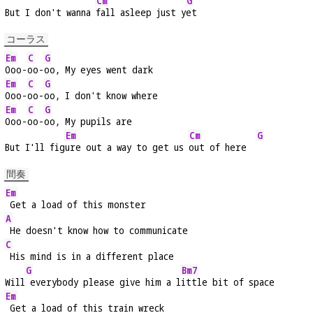
Cm
G
But I don't wanna 
fall asleep just y
et
コーラス
Em
C
G
Ooo-
oo-
oo, My eyes went dark
Em
C
G
Ooo-
oo-
oo, I don't know where
Em
C
G
Ooo-
oo-
oo, My pupils are
Em
Cm
G
But I'll fig
ure out a way to get us 
out of here  
間奏
Em
 Get a load of this monster
A
 He doesn't know how to communicate
C
 His mind is in a different place
G
Bm7
Will
 everybody please give him a l
ittle bit of space
Em
 Get a load of this train wreck