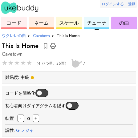
ログインする
|
登録
ー
ド
ウ
コ
ウ
ウ
ウ
コード
ネーム
スケール
チューナ
の曲
ク
ー
ク
ク
ク
ー
レ
ド
レ
レ
レ
ウクレレの曲
›
Cavetown
›
This Is Home
レ
レ
レ
レ
This Is Home
Cavetown
★
★
★
★
★
（4.77つ星、26票）
7
難易度:
中級
コードを簡略化
初心者向けダイアグラムを隠す
-
+
転置
0
調性:
G
メジャ
和
和
和
和
和
和
和