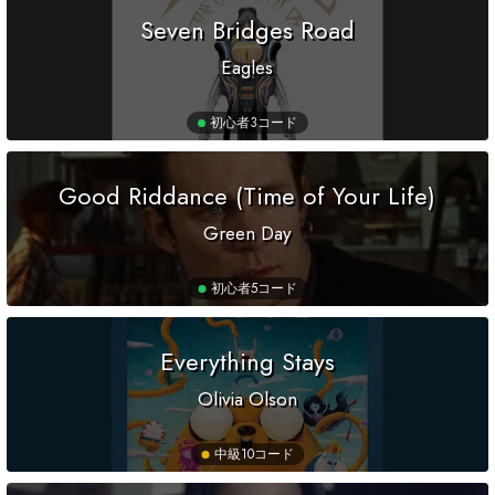
Seven Bridges Road
Eagles
初心者
3コード
Good Riddance (Time of Your Life)
Green Day
初心者
5コード
Everything Stays
Olivia Olson
中級
10コード