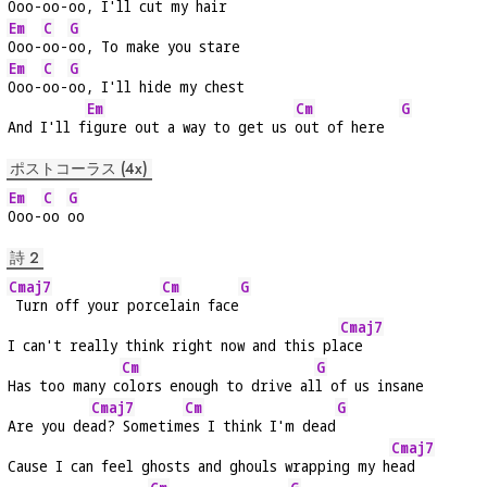
Ooo-
oo-
oo, I'll cut my hair
Em
C
G
Ooo-
oo-
oo, To make you stare
Em
C
G
Ooo-
oo-
oo, I'll hide my chest
Em
Cm
G
And I'll f
igure out a way to get us 
out of here  
ポストコーラス (4x)
Em
C
G
Ooo-
oo 
oo
詩 2
Cmaj7
Cm
G
 Turn off your porc
elain face
Cmaj7
I can't really think right now and this pl
ace
Cm
G
Has too many c
olors enough to drive al
l of us insane
Cmaj7
Cm
G
Are you de
ad? Sometim
es I think I'm dead
Cmaj7
Cause I can feel ghosts and ghouls wrapping my h
ead