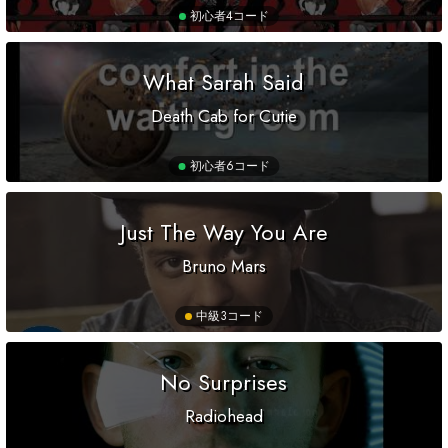
初心者
4コード
What Sarah Said
Death Cab for Cutie
初心者
6コード
Just The Way You Are
Bruno Mars
中級
3コード
No Surprises
Radiohead