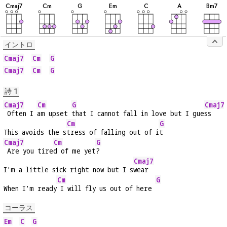
音
音
音
音
音
音
音
C
maj7
C
m
G
E
m
C
A
B
m7
イントロ
Cmaj7
Cm
G
Cmaj7
Cm
G
詩 1
Cmaj7
Cm
G
Cmaj7
 Often I 
am upset 
that I cannot fall in love but I gue
ss
Cm
G
This avoids the s
tress of falling out of i
t
Cmaj7
Cm
G
 Are you tire
d of me yet
?
Cmaj7
I'm a little sick right now but I s
wear
Cm
G
When I'm ready
 I will fly us out of here 
コーラス
Em
C
G