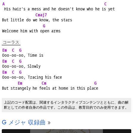
A
C
 His hair's a mess and he doesn't know who he i
s yet
Cmaj7
But little do w
e know, the stars
G
Welcome him with o
pen arms
コーラス
Em
C
G
Ooo-
oo-
oo, Time is
Em
C
G
Ooo-
oo-
oo, Slowly
Em
C
G
Ooo-
oo-
oo, Tracing his face
Em
Cm
G
But str
angely he f
eels at home in this pla
ce
上記のコード配置は、関連するインタラクティブコンテンツとともに、曲の解
釈としての作者自身の作品です。この作品は、教育目的でのみ使用できます。
G
メジャ 収録曲