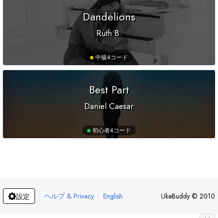
Dandelions
Ruth B.
中級
4コード
Best Part
Daniel Caesar
初心者
4コード
·
ヘルプ & Privacy
·
English
UkeBuddy
©
2010
設定