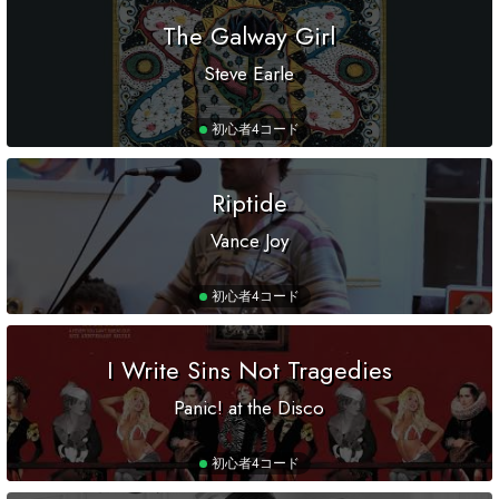
The Galway Girl
Steve Earle
初心者
4コード
Riptide
Vance Joy
初心者
4コード
I Write Sins Not Tragedies
Panic! at the Disco
初心者
4コード