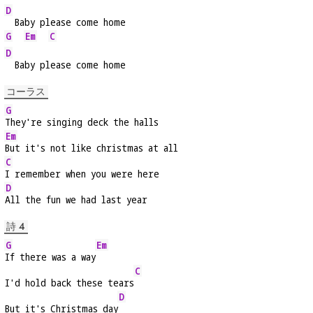
D
  Baby please come home
G
Em
C
D
  Baby please come home
コーラス
G
They're singing deck the halls
Em
But it's not like christmas at all
C
I remember when you were here
D
All the fun we had last year
詩 4
G
Em
If there was a way
C
I'd hold back these tears
D
But it's Christmas day