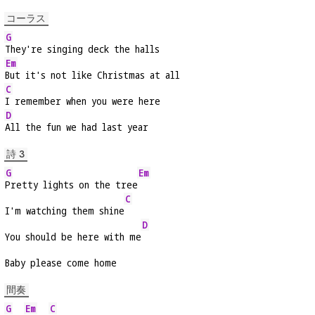
コーラス
G
They're singing deck the halls
Em
But it's not like Christmas at all
C
I remember when you were here
D
All the fun we had last year
詩 3
G
Em
Pretty lights on the tree
C
I'm watching them shine
D
You should be here with me
Baby please come home
間奏
G
Em
C