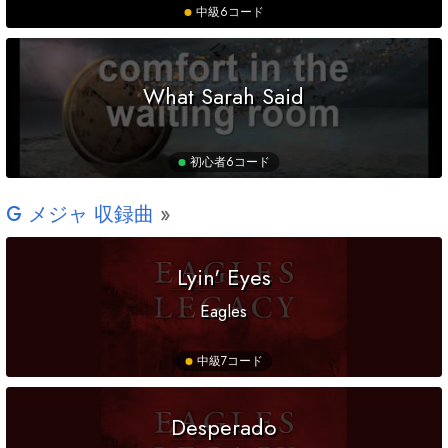
中級
6コード
What Sarah Said
初心者
6コード
G
メジャ 収録曲
Lyin' Eyes
Eagles
中級
7コード
Desperado