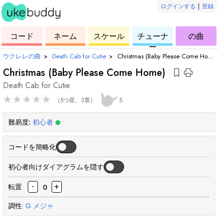
ログインする
|
登録
ー
ド
ウ
コ
ウ
ウ
ウ
コード
ネーム
スケール
チューナ
の曲
ク
ー
ク
ク
ク
ー
レ
ド
レ
レ
レ
ウクレレの曲
›
Death Cab for Cutie
›
Christmas (Baby Please Come Home)
レ
レ
レ
レ
Christmas (Baby Please Come Home)
Death Cab for Cutie
★
★
★
★
★
（5つ星、3票）
5
難易度:
初心者
コードを簡略化
初心者向けダイアグラムを隠す
-
+
転置
0
調性:
G
メジャ
和
和
和
和