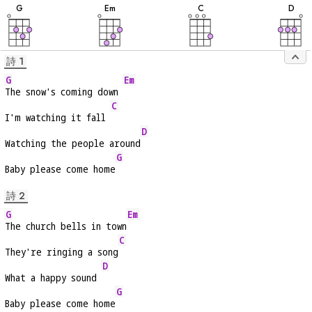
音
音
音
音
G
E
m
C
D
詩 1
G
Em
The snow's coming down 
C
I'm watching it fall 
D
Watching the people around
G
Baby please come home
詩 2
G
Em
The church bells in town
C
They're ringing a song
D
What a happy sound 
G
Baby please come home