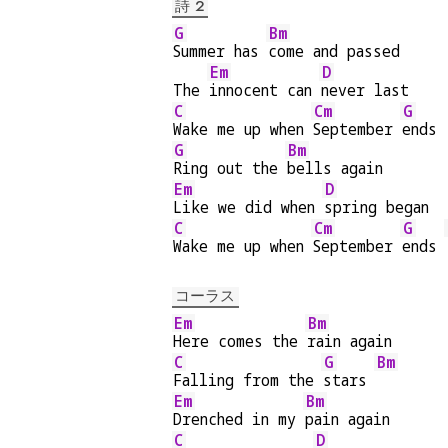
詩 2
G
Bm
Summer has 
come and passed
Em
D
The 
innocent can 
never last
C
Cm
G
Wake me up when 
September 
ends
G
Bm
Ring out the 
bells again
Em
D
Like we did when 
spring began
C
Cm
G
Wake me up when 
September 
ends 
コーラス
Em
Bm
Here comes the 
rain again
C
G
Bm
Falling from the 
stars 
Em
Bm
Drenched in my 
pain again
C
D