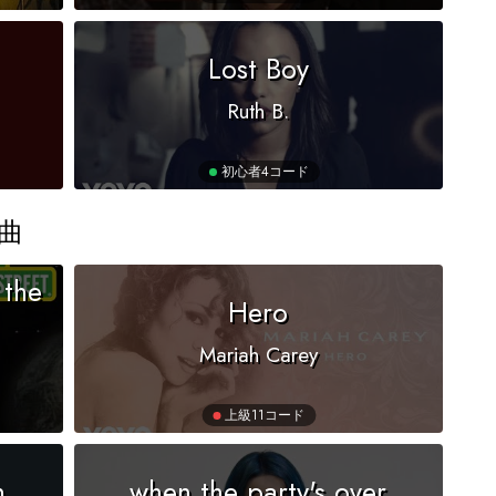
Lost Boy
Ruth B.
初心者
4コード
曲
 the
Hero
Mariah Carey
上級
11コード
n
when the party's over