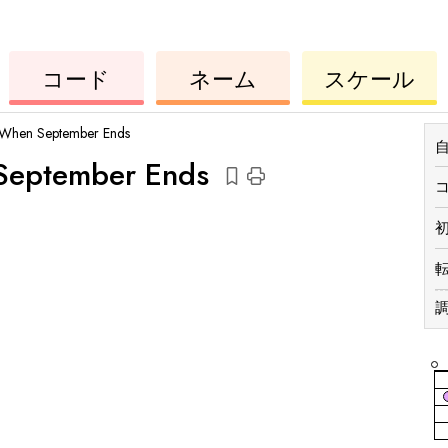
コ
ー
ウ
コ
ウ
コード
ネーム
スケール
ク
ー
ク
ド
レ
ド
レ
レ
レ
When September Ends
eptember Ends
調