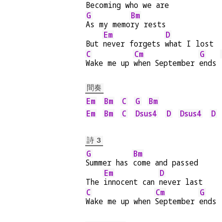
Becoming who we 
are
G
Bm
As my memo
ry rests
Em
D
But 
never forgets 
what I lost
C
Cm
G
Wake me up 
when September 
ends 
間奏
Em
Bm
C
G
Bm
Em
Bm
C
Dsus4
D
Dsus4
D
詩 3
G
Bm
Summer has 
come and passed
Em
D
The 
innocent can 
never last
C
Cm
G
Wake me up when 
September 
ends