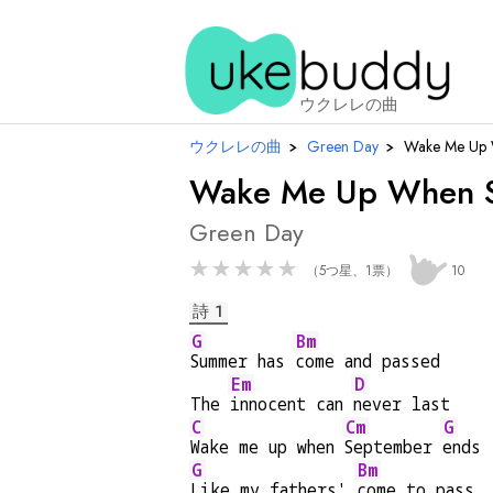
ウクレレの曲
ウクレレの曲
›
Green Day
›
Wake Me Up 
Wake Me Up When S
Green Day
★
★
★
★
★
（5つ星、1票）
10
詩 1
G
Bm
Summer has 
come and passed
Em
D
The 
innocent can 
never last
C
Cm
G
Wake me up when 
September 
ends
G
Bm
Like my fathers' 
come to pass