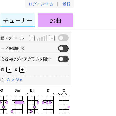
ログインする
|
登録
ウ
ウ
チューナー
の曲
ク
ク
レ
レ
レ
レ
-
+
自動スクロール
コードを簡略化
初心者向けダイアグラムを隠す
-
+
転置
0
性:
G
メジャ
和
和
和
和
和
音
音
音
音
音
G
B
m
E
m
D
C
和
和