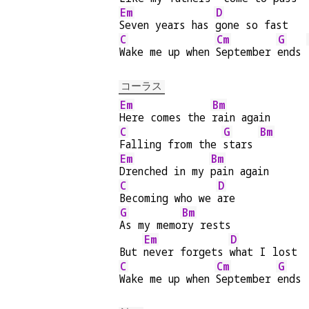
Em
D
Seven years has 
gone so fast
C
Cm
G
Wake me up when 
September 
ends 
コーラス
Em
Bm
Here comes the 
rain again
C
G
Bm
Falling from the 
stars 
Em
Bm
Drenched in my 
pain again
C
D
Becoming who we 
are
G
Bm
As my memo
ry rests
Em
D
But 
never forgets 
what I lost
C
Cm
G
Wake me up when 
September 
ends