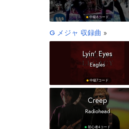
中級
6コード
G
メジャ 収録曲
Lyin' Eyes
Eagles
中級
7コード
Creep
Radiohead
初心者
4コード