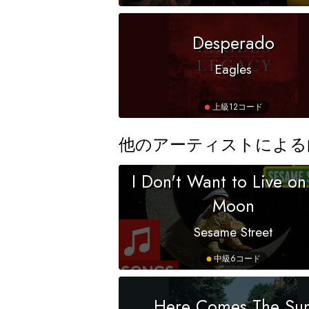
Desperado
Eagles
上級
12コード
他のアーティストによる
I Don't Want to Live on
Moon
Sesame Street
中級
6コード
Here Comes The Su