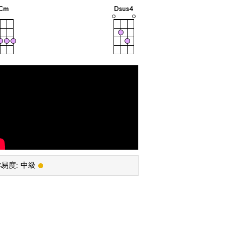
音
音
C
m
D
sus4
易度:
中級