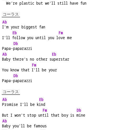
  We’re plastic but we'll still have fun
コーラス
Ab
I'm your biggest fan
Eb
Fm
I'll 
follow you until you l
ove me
Db
Papa-
paparazzi
Ab
Eb
Baby there's no other s
uperstar
Fm
You know that 
I'll be your
Db
Papa-
paparazzi
コーラス
Ab
Eb
Promise I'll be k
ind
Fm
Db
But I won't stop un
til that boy is 
mine
Ab
Baby you'll be famous