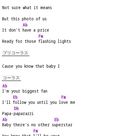
Not sure what it means
But this photo of us
Ab
It don't 
have a price
Fm
Ready for those 
flashing lights
プリコーラス
Cause you know that baby I
コーラス
Ab
I'm your biggest fan
Eb
Fm
I'll 
follow you until you l
ove me
Db
Papa-
paparazzi
Ab
Eb
Baby there's no other s
uperstar
Fm
You know that 
I'll be your