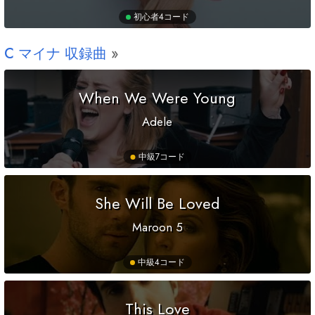
初心者
4コード
C
マイナ 収録曲
When We Were Young
Adele
中級
7コード
She Will Be Loved
Maroon 5
中級
4コード
This Love