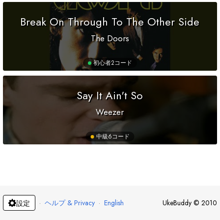
Break On Through To The Other Side
The Doors
初心者
2コード
Say It Ain't So
Weezer
中級
6コード
·
ヘルプ & Privacy
·
English
UkeBuddy
©
2010
設定