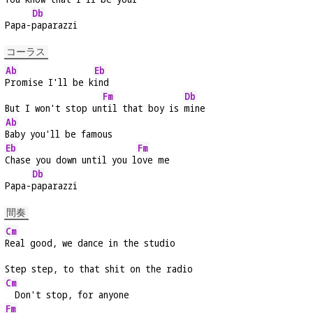
Db
Papa-
paparazzi
コーラス
Ab
Eb
Promise I'll be k
ind
Fm
Db
But I won't stop un
til that boy is 
mine
Ab
Baby you'll be famous
Eb
Fm
Chase you down until you l
ove me
Db
Papa-
paparazzi
間奏
Cm
Real good, we dance in the studio
Step step, to that shit on the radio
Cm
  Don't stop, for anyone
Fm