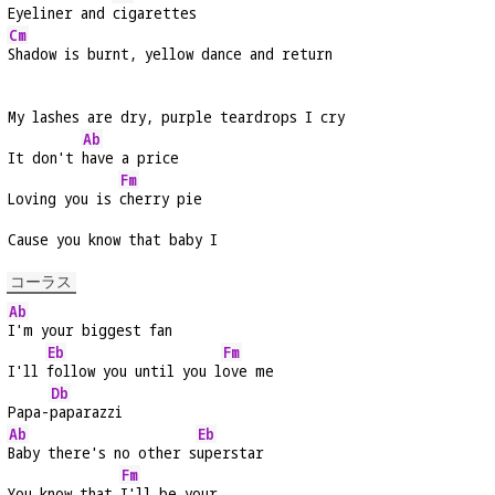
Eyeliner and 
cigarettes
Cm
Shadow is burnt, yellow dance and return
My lashes are dry, purple teardrops I cry
Ab
It don't 
have a price
Fm
Loving you is 
cherry pie
Cause you know that baby I
コーラス
Ab
I'm your biggest fan
Eb
Fm
I'll 
follow you until you l
ove me
Db
Papa-
paparazzi
Ab
Eb
Baby there's no other s
uperstar
Fm
You know that 
I'll be your