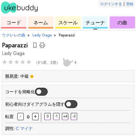
ログインする
|
登録
ー
ド
ウ
コ
ウ
ウ
ウ
コード
ネーム
スケール
チューナ
の曲
ク
ー
ク
ク
ク
ー
レ
ド
レ
レ
レ
ウクレレの曲
›
Lady Gaga
›
Paparazzi
レ
レ
レ
レ
Paparazzi
Lady Gaga
★
★
★
★
★
（5つ星、2票）
4
難易度:
中級
コードを簡略化
初心者向けダイアグラムを隠す
-
+
転置
0
-1
+4
-3
0
調性:
C
マイナ
和
和
和
和
和