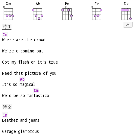
音
音
音
音
音
C
m
F
m
A
E
D
b
b
b
詩 1
Cm
Where are the crowd
We're c-coming out
Got my flash on it's true
Need that picture of you
Ab
It's so 
magical
Cm
We'd be so fan
tastico
詩 2
Cm
Leather and jeans
Garage glamorous