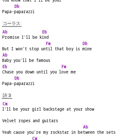
Db
Papa-
paparazzi
コーラス
Ab
Eb
Promise I'll be k
ind
Fm
Db
But I won't stop un
til that boy is 
mine
Ab
Baby you'll be famous
Eb
Fm
Chase you down until you l
ove me
Db
Papa-
paparazzi
詩 3
Cm
I'll be your girl backstage at your show
Velvet ropes and guitars
Ab
Yeah cause you're my rockstar in be
tween the sets
Cm