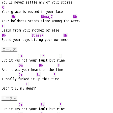
You'll never settle any of your 
scores
C
Your grace is wasted in your face
Bb
Bbmaj7
Bb
Your 
boldness stands 
alone among the w
reck
C
Learn from your mother or else
Bb
Bbmaj7
Bb
Spend your days 
biting your own n
eck
コーラス
Dm
Bb
F
But it wa
s not your f
ault but m
ine
Dm
Bb
F
And it wa
s your hear
t on the l
ine
Dm
Bb
F
I really 
fucked it 
up this t
ime
C
Didn't I, my 
dear?
コーラス
Dm
Bb
F
But it wa
s not your f
ault but m
ine