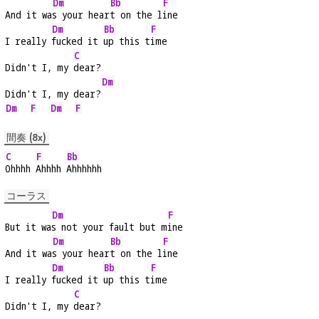
Dm
Bb
F
And it wa
s your hear
t on the l
ine
Dm
Bb
F
I really 
fucked it 
up this t
ime
C
Didn't I, my 
dear?
Dm
Didn't I, my dear?
Dm
F
Dm
F
間奏 (8x)
C
F
Bb
Ohhhh 
Ahhhh 
Ahhhhhh
コーラス
Dm
F
But it wa
s not your fault but m
ine
Dm
Bb
F
And it wa
s your hear
t on the l
ine
Dm
Bb
F
I really 
fucked it 
up this t
ime
C
Didn't I, my 
dear?