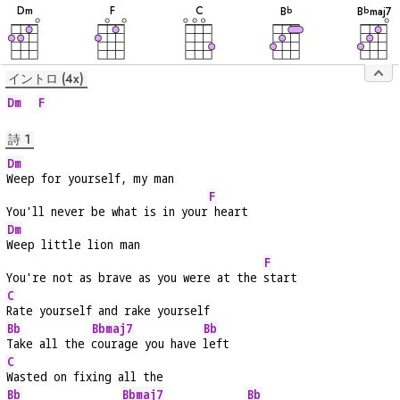
音
音
音
音
音
D
m
F
C
B
B
maj7
b
b
イントロ (4x)
Dm
F
詩 1
Dm
Weep for yourself, my man
F
You'll never be what is in your
 heart
Dm
Weep little lion man
F
You're not as brave as you were at the 
start
C
Rate yourself and rake yourself
Bb
Bbmaj7
Bb
Take all the 
courage you have 
left
C
Wasted on fixing all the
Bb
Bbmaj7
Bb