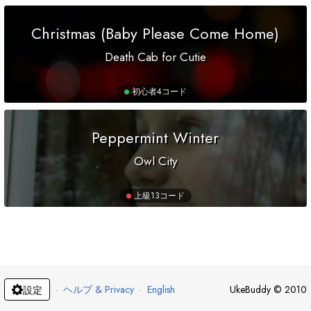
Christmas (Baby Please Come Home)
Death Cab for Cutie
初心者
4コード
Peppermint Winter
Owl City
上級
13コード
·
ヘルプ & Privacy
·
English
UkeBuddy
©
2010
設定