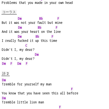
Problems that you
 made in your own h
ead
コーラス
Dm
Bb
F
But it wa
s not your f
ault but m
ine
Dm
Bb
F
And it wa
s your hear
t on the l
ine
Dm
Bb
F
I really 
fucked it 
up this t
ime
C
Didn't I, my 
dear?
Dm
Didn't I, my dear?
Dm
F
Dm
F
詩 2
Dm
Tremble for yourself my man
F
You know that you have seen this all be
fore
Dm
Tremble little lion man
F