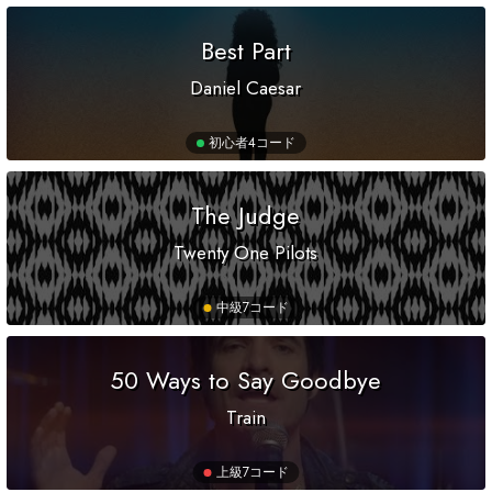
Best Part
Daniel Caesar
初心者
4コード
The Judge
Twenty One Pilots
中級
7コード
50 Ways to Say Goodbye
Train
上級
7コード