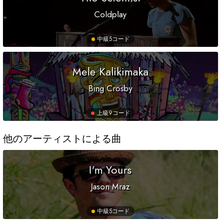
Coldplay
中級
5コード
Mele Kalikimaka
Bing Crosby
上級
9コード
他のアーティストによる曲
I'm Yours
Jason Mraz
中級
5コード