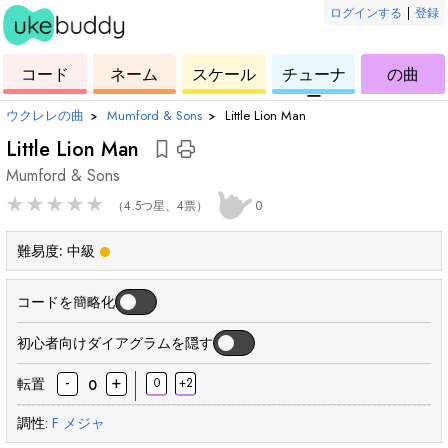
ログインする
|
登録
ー
ド
ウ
コ
ウ
ウ
ウ
コード
ネーム
スケール
チューナ
の曲
ク
ー
ク
ク
ク
ー
レ
ド
レ
レ
レ
ウクレレの曲
›
Mumford & Sons
›
Little Lion Man
レ
レ
レ
レ
Little Lion Man
Mumford & Sons
★
★
★
★
★
（4.5つ星、4票）
0
難易度:
中級
コードを簡略化
初心者向けダイアグラムを隠す
-
+
転置
0
+2
0
調性:
F
メジャ
和
和
和
和
和