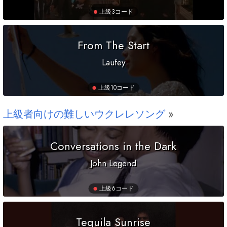
上級
3コード
From The Start
Laufey
上級
10コード
上級者向けの難しいウクレレソング
Conversations in the Dark
John Legend
上級
6コード
Tequila Sunrise