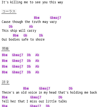
It's ki
lling me to s
ee you this w
ay
コーラス
Bbm
Gbmaj7
Cause though the t
ruth may 
vary
Db
Ab
This
 ship will c
arry
Bbm
Gb
Db
Our bo
dies s
afe to sh
ore
間奏
Bbm
Gbmaj7
Db
Ab
Bbm
Gbmaj7
Db
Ab
Bbm
Gbmaj7
Db
Ab
Bbm
Gbmaj7
Db
Ab
詩 2
Bbm
Gbmaj7
Db
There's an o
ld voice 
in my head that's
 holding me back
Bbm
Gbmaj7
Db
Tell her that I 
miss our little 
talks
Bbm
Gbmaj7
Db