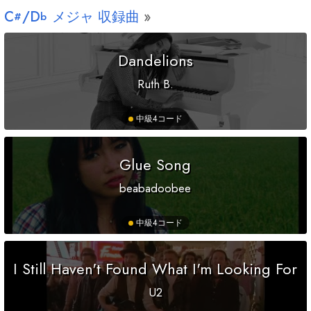
C
/
D
メジャ 収録曲
#
b
Dandelions
Ruth B.
中級
4コード
Glue Song
beabadoobee
中級
4コード
I Still Haven't Found What I'm Looking For
U2