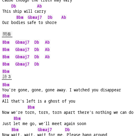
Db
Ab
This
 ship will c
arry
Bbm
Gbmaj7
Db
Ab
Our bo
dies 
safe to s
hore  
間奏
Bbm
Gbmaj7
Db
Ab
Bbm
Gbmaj7
Db
Ab
Bbm
Gbmaj7
Db
Ab
Bbm
Gbmaj7
Db
Bbm
詩 3
Bbm
You're gone, gone, gone away. I watched you disappear
Bbm
All that's left is a ghost of you
Bbm
Now we're t
orn, torn, torn apart there's nothing we can do
Bbm
Just 
let me go, we'll meet again soon
Bbm
Gbmaj7
Db
Now 
wait, wait, 
wait for me.
 Please hang around