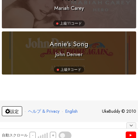
Mariah Carey
上級
11コード
Annie's Song
John Denver
上級
9コード
·
ヘルプ & Privacy
·
English
UkeBuddy
©
2010
設定
-
+
自動スクロール