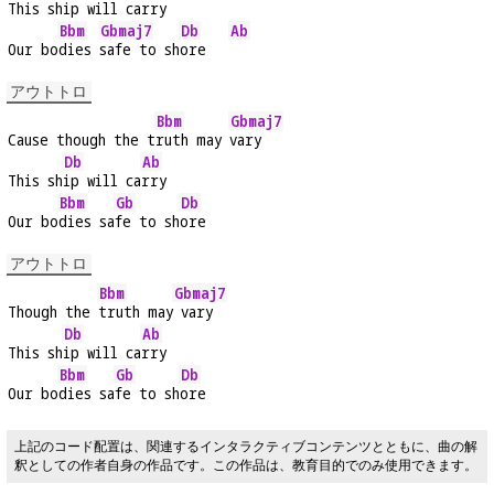
This
 ship will c
arry
Bbm
Gbmaj7
Db
Ab
Our bo
dies 
safe to sh
ore   
アウトトロ
Bbm
Gbmaj7
Cause though the t
ruth may 
vary
Db
Ab
This sh
ip will ca
rry
Bbm
Gb
Db
Our bo
dies sa
fe to sh
ore
アウトトロ
Bbm
Gbmaj7
Though the 
truth may
 vary
Db
Ab
This sh
ip will ca
rry
Bbm
Gb
Db
Our bo
dies sa
fe to sh
ore
上記のコード配置は、関連するインタラクティブコンテンツとともに、曲の解
釈としての作者自身の作品です。この作品は、教育目的でのみ使用できます。