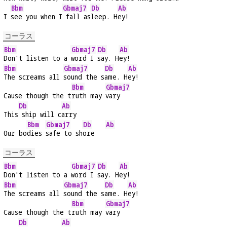
Bbm
Gbmaj7
Db
Ab
I 
see you when I
 fall as
leep. H
ey!
コーラス
Bbm
Gbmaj7
Db
Ab
Don't listen to a 
word I 
say. H
ey!
Bbm
Gbmaj7
Db
Ab
The screams all 
sound the s
ame. H
ey!
Bbm
Gbmaj7
Cause though the t
ruth may 
vary
Db
Ab
This
 ship will c
arry
Bbm
Gbmaj7
Db
Ab
Our bo
dies 
safe to sh
ore   
コーラス
Bbm
Gbmaj7
Db
Ab
Don't listen to a 
word I 
say. H
ey!
Bbm
Gbmaj7
Db
Ab
The screams all 
sound the s
ame. H
ey!
Bbm
Gbmaj7
Cause though the t
ruth may 
vary
Db
Ab