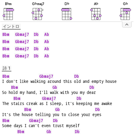
音
音
音
音
音
B
m
G
maj7
D
A
G
b
b
b
b
b
2
イントロ
Bbm
Gbmaj7
Db
Ab
Bbm
Gbmaj7
Db
Ab
Bbm
Gbmaj7
Db
Ab
Bbm
Gbmaj7
Db
Ab
詩 1
Bbm
Gbmaj7
Db
I don't like walk
ing around this 
old and empty house
Bbm
Gb
Db
So h
old my hand, I'll w
alk with you my d
ear
Bbm
Gbmaj7
Db
The s
tairs creak a
s I sleep, it's 
keeping me awake
Bbm
Gb
Db
It's the h
ouse telling y
ou to close your e
yes
Bbm
Gbmaj7
Db
Some days I 
can't even 
trust myself
Bbm
Gb
Db