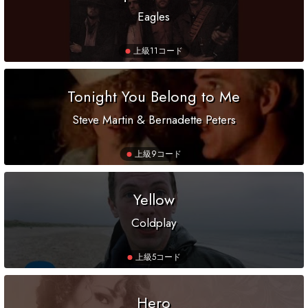
Eagles
上級
11コード
Tonight You Belong to Me
Steve Martin & Bernadette Peters
上級
9コード
Yellow
Coldplay
上級
5コード
Hero