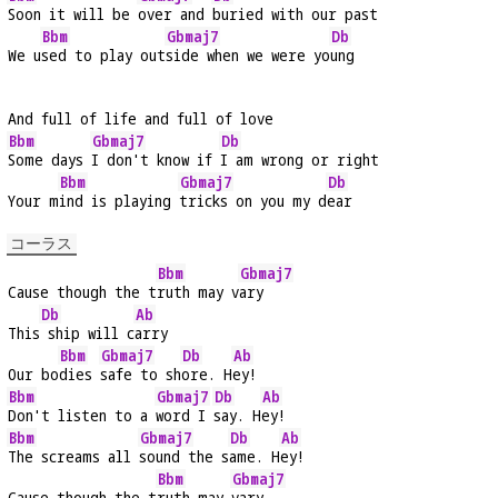
Soon it will be 
over and 
buried with our past
Bbm
Gbmaj7
Db
We u
sed to play out
side when we were yo
ung
And full of life and full of love
Bbm
Gbmaj7
Db
Some days 
I don't know if 
I am wrong or right
Bbm
Gbmaj7
Db
Your m
ind is playing 
tricks on you my d
ear
コーラス
Bbm
Gbmaj7
Cause though the t
ruth may v
ary
Db
Ab
This
 ship will c
arry
Bbm
Gbmaj7
Db
Ab
Our bo
dies 
safe to sh
ore. H
ey!
Bbm
Gbmaj7
Db
Ab
Don't listen to a 
word I 
say. H
ey!
Bbm
Gbmaj7
Db
Ab
The screams all 
sound the s
ame. H
ey!
Bbm
Gbmaj7
Cause though the t
ruth may 
vary