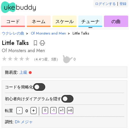
ログインする
|
登録
ー
ド
ウ
コ
ウ
ウ
ウ
コード
ネーム
スケール
チューナ
の曲
ク
ー
ク
ク
ク
ー
レ
ド
レ
レ
レ
ウクレレの曲
›
Of Monsters and Men
›
Little Talks
レ
レ
レ
レ
Little Talks
Of Monsters and Men
★
★
★
★
★
（4.4つ星、5票）
0
難易度:
上級
コードを簡略化
初心者向けダイアグラムを隠す
-
+
転置
0
-1
+1
+6
0
調性:
D
メジャ
b
和
和
和
和
和