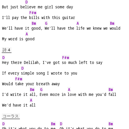
D
But just be
lieve me girl some day
F#m
I'll pay the 
bills with this guitar
Bm
G
A
Bm
We'll have it 
good, 
We'll have the 
life we knew we 
would
A
My word is 
good
詩 4
D
F#m
Hey there Delilah, I’ve got 
so much left to say
D
If every 
simple song I wrote to you
F#m
Would 
take your breath away
Bm
G
A
Bm
I’d write it 
all, 
Even more in 
love with me you’d 
fall
A
We’d have it 
all
コーラス
D
Bm
D
Bm
Oh it’s what you do to 
me, 
Oh it’s what you do to 
me