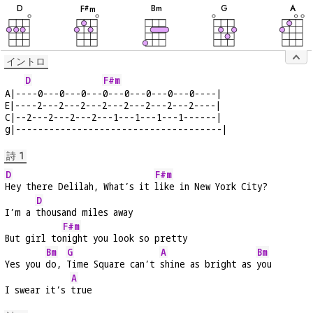
音
音
音
音
音
D
B
m
G
A
F
m
#
イントロ
D
F#m
A|----0---0---0---0---0---0---0---0----|
E|----2---2---2---2---2---2---2---2----|
C|--2---2---2---2---1---1---1---1------|
g|-------------------------------------|
詩 1
D
F#m
Hey there Delilah, What’s it 
like in New York City?
D
I’m a 
thousand miles away
F#m
But girl to
night you look so pretty
Bm
G
A
Bm
Yes you 
do, 
Time Square can’t 
shine as bright as 
you
A
I swear it’s 
true