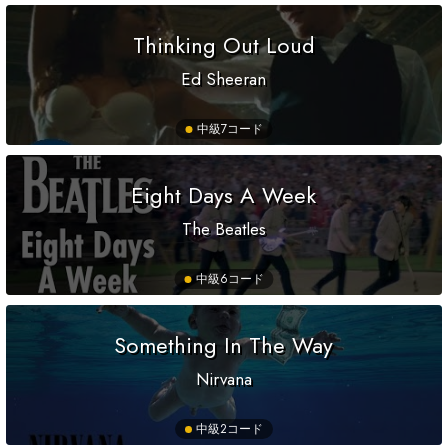
Thinking Out Loud
Ed Sheeran
中級
7コード
Eight Days A Week
The Beatles
中級
6コード
Something In The Way
Nirvana
中級
2コード