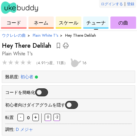
ログインする
|
登録
ー
ド
ウ
コ
ウ
ウ
ウ
コード
ネーム
スケール
チューナ
の曲
ク
ー
ク
ク
ク
ー
レ
ド
レ
レ
レ
ウクレレの曲
›
Plain White T's
›
Hey There Delilah
レ
レ
レ
レ
Hey There Delilah
Plain White T's
★
★
★
★
★
（4.91つ星、11票）
16
難易度:
初心者
コードを簡略化
初心者向けダイアグラムを隠す
-
+
転置
0
-2
0
調性:
D
メジャ
和
和
和
和
和