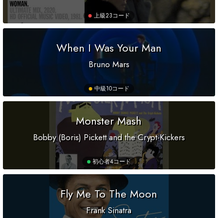
上級
23コード
When I Was Your Man
Bruno Mars
中級
10コード
Monster Mash
Bobby (Boris) Pickett and the Crypt-Kickers
初心者
4コード
Fly Me To The Moon
Frank Sinatra