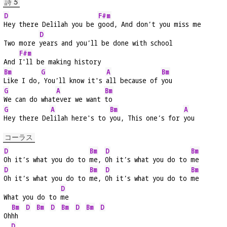
詩 5
D
F#m
Hey there Delilah you be 
good, And don’t you miss me
D
Two more 
years and you’ll be done with school
F#m
And 
I'll be making history
Bm
G
A
Bm
Like I do,
 You’ll know it's 
all because of 
you
G
A
Bm
We can do what
ever we want 
to
G
A
Bm
A
Hey there De
lilah here's to 
you, This one’s for 
you
コーラス
D
Bm
D
Bm
Oh it’s what you do to 
me, 
Oh it’s what you do to 
me
D
Bm
D
Bm
Oh it’s what you do to 
me, 
Oh it’s what you do to 
me
D
What you do to 
me
Bm
D
Bm
D
Bm
D
Bm
D
Oh
hh  
D