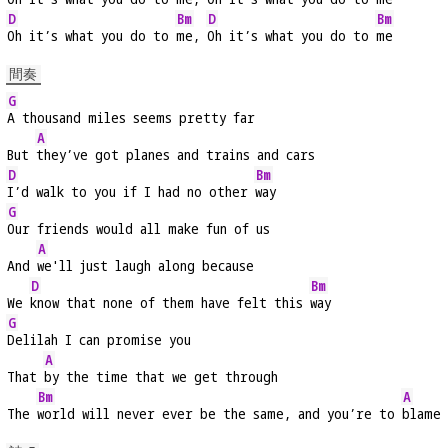
D
Bm
D
Bm
Oh it’s what you do to 
me, 
Oh it’s what you do to 
me
間奏
G
A thousand miles seems pretty far
A
But 
they’ve got planes and trains and cars
D
Bm
I’d walk to you if I had no other 
way
G
Our friends would all make fun of us
A
And 
we'll just laugh along because
D
Bm
We 
know that none of them have felt this 
way
G
Delilah I can promise you
A
That 
by the time that we get through
Bm
A
The 
world will never ever be the same, and you’re to 
blame