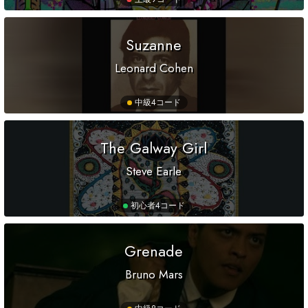
Suzanne
Leonard Cohen
中級
4コード
The Galway Girl
Steve Earle
初心者
4コード
Grenade
Bruno Mars