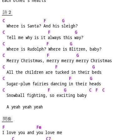
Each other's hearts
詩 2
C
F
G
  Where is Santa? 
And his 
sleigh?
C
F
G
  Tell me why is it 
always this 
way?
C
F
G
  Where is Rudolph?
 Where is 
Blitzen, baby?
C
F
G
  Merry Christmas, 
merry merry 
merry Christmas
C
F
G
  All the children are 
tucked in their 
beds
C
F
G
  Sugar-plum fairies dancing 
in their 
heads
C
F
G
C
F
C
  Snowball fighting,
 so exc
iting baby 
  A yeah yeah yeah
間奏
F
Fm
I love you and 
you love me
C
C7