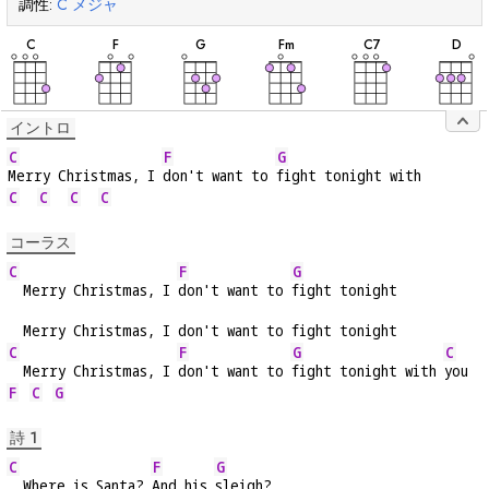
調性:
C
メジャ
和
和
和
和
和
和
音
音
音
音
音
音
C
F
G
F
m
C
7
D
イントロ
C
F
G
Merry Christmas, I 
don't want to 
fight tonight with
C
C
C
C
コーラス
C
F
G
  Merry Christmas, I 
don't want to 
fight tonight
  Merry Christmas, I don't want to fight tonight
C
F
G
C
  Merry Christmas, I 
don't want to 
fight tonight with 
you
F
C
G
詩 1
C
F
G
  Where is Santa? 
And his 
sleigh?