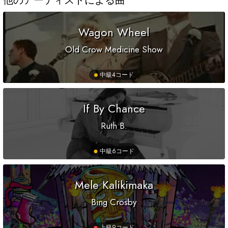
他のアーティストによる曲
Wagon Wheel
Old Crow Medicine Show
中級
4コード
If By Chance
Ruth B.
中級
6コード
Mele Kalikimaka
Bing Crosby
上級
9コード