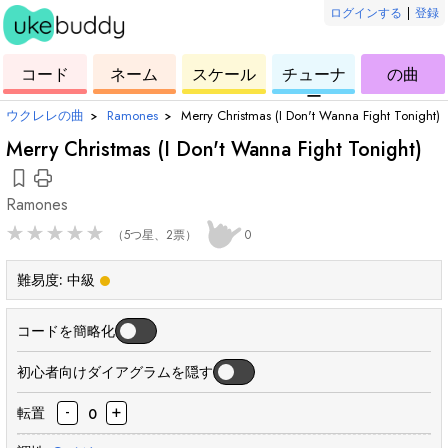
ログインする
|
登録
ウ
コ
ウ
ウ
ウ
コード
ネーム
スケール
チューナ
の曲
ク
ー
ク
ク
ク
ー
レ
ド
レ
レ
レ
ウクレレの曲
›
Ramones
›
Merry Christmas (I Don't Wanna Fight Tonight)
レ
レ
レ
レ
Merry Christmas (I Don't Wanna Fight Tonight)
Ramones
★
★
★
★
★
（5つ星、2票）
0
難易度:
中級
コードを簡略化
初心者向けダイアグラムを隠す
-
+
転置
0