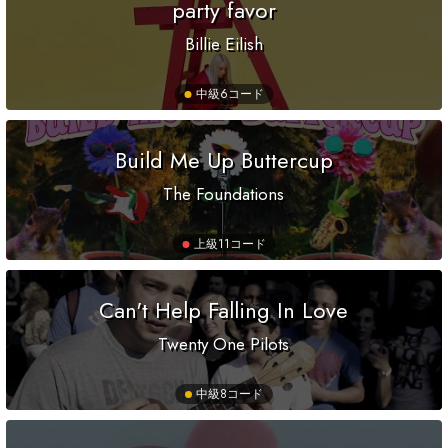
party favor
Billie Eilish
中級
6コード
Build Me Up Buttercup
The Foundations
上級
11コード
Can't Help Falling In Love
Twenty One Pilots
中級
8コード