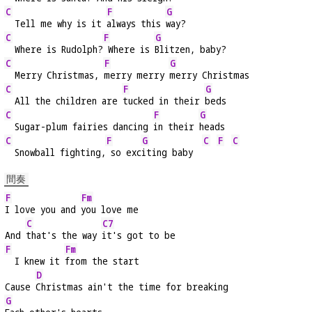
C
F
G
  Tell me why is it 
always this 
way?
C
F
G
  Where is Rudolph?
 Where is 
Blitzen, baby?
C
F
G
  Merry Christmas, 
merry merry 
merry Christmas
C
F
G
  All the children are 
tucked in their 
beds
C
F
G
  Sugar-plum fairies dancing 
in their 
heads
C
F
G
C
F
C
  Snowball fighting,
 so exc
iting baby  
間奏
F
Fm
I love you and 
you love me
C
C7
And 
that's the way 
it's got to be
F
Fm
  I knew it 
from the start
D
Cause 
Christmas ain't the time for breaking
G