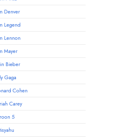
hn Denver
hn Legend
hn Lennon
hn Mayer
tin Bieber
dy Gaga
onard Cohen
iah Carey
roon 5
isyahu