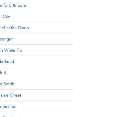
mford & Sons
 City
ic! at the Disco
ssenger
in White T's
diohead
h B.
m Smith
ame Street
 Beatles