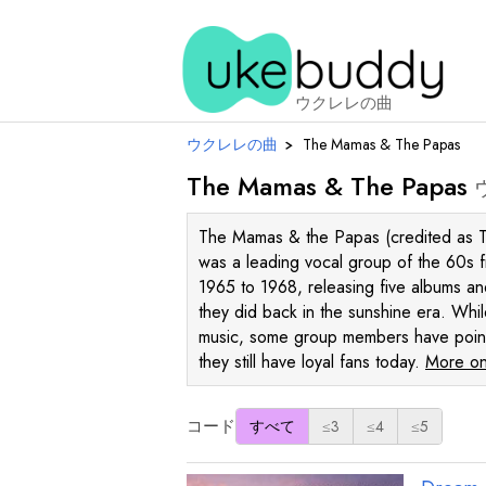
ウクレレの曲
ウクレレの曲
›
The Mamas & The Papas
The Mamas & The Papas
The Mamas & the Papas (credited as T
was a leading vocal group of the 60s
1965 to 1968, releasing five albums and
they did back in the sunshine era. Whil
music, some group members have pointed
they still have loyal fans today.
More on
コード
すべて
≤3
≤4
≤5