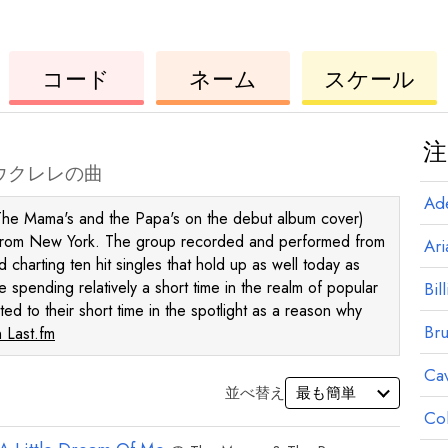
ウ
コ
ウ
コード
ネーム
スケール
ク
ー
ク
レ
ド
レ
レ
レ
注
ウクレレの曲
Ad
he Mama's and the Papa's on the debut album cover)
 from New York. The group recorded and performed from
Ar
 charting ten hit singles that hold up as well today as
e spending relatively a short time in the realm of popular
Bill
 to their short time in the spotlight as a reason why
Br
 Last.fm
Ca
並べ替え
Co