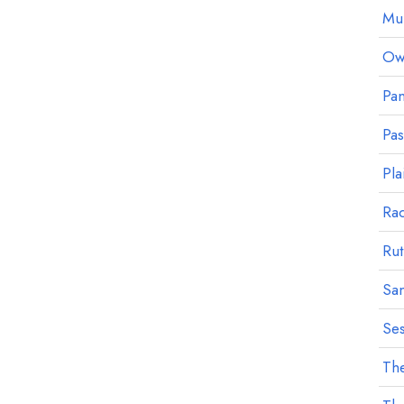
Mu
Owl
Pan
Pa
Pla
Ra
Rut
Sa
Ses
The