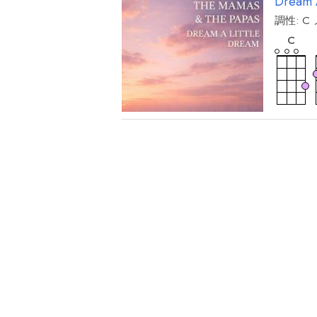
Dream 
調性:
C
和
音
C
和
音
A