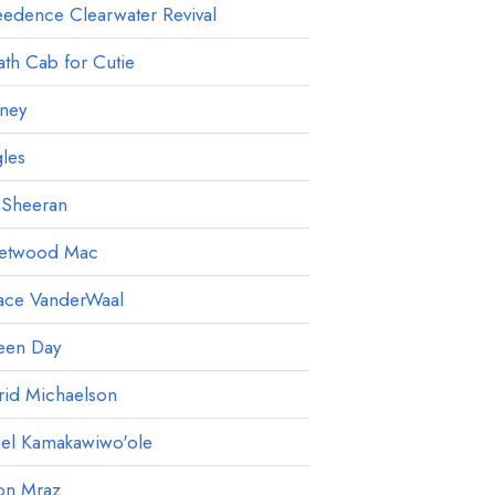
edence Clearwater Revival
th Cab for Cutie
ney
les
 Sheeran
eetwood Mac
ace VanderWaal
een Day
rid Michaelson
ael Kamakawiwo'ole
on Mraz