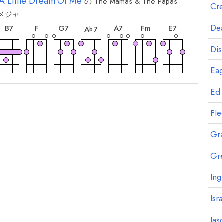
A Little Dream Of Me
の
The Mamas & The Papas
Cre
メジャ
和
和
和
和
和
和
和
音
音
音
音
音
音
音
Dea
B
7
F
G
7
A
7
F
m
E
7
A
7
b
Dis
Eag
和
和
音
音
B
m
F
m
#
Ed
Fl
Gr
Gr
Ing
Isr
Jas