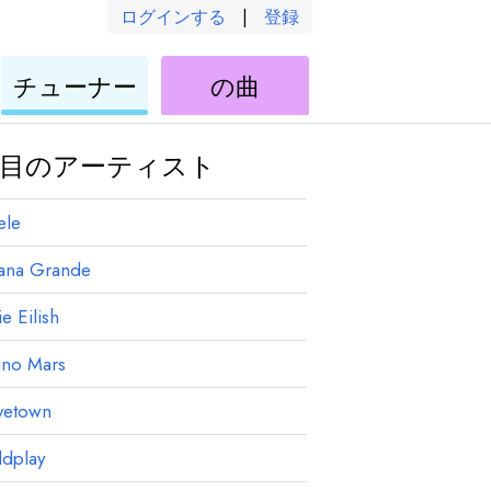
ログインする
|
登録
ウ
ウ
チューナー
の曲
ク
ク
レ
レ
レ
レ
目のアーティスト
ele
iana Grande
ie Eilish
uno Mars
vetown
ldplay