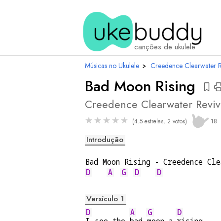
ac
canções de ukulele
Músicas no Ukulele
›
Creedence Clearwater R
Bad Moon Rising
Creedence Clearwater Reviv
★
★
★
★
★
(4.5 estrelas, 2 votos)
18
Introdução
Bad Moon Rising - Creedence Cle
D
A
G
D
D
Versículo 1
D
A
G
D