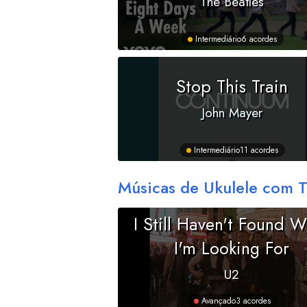
The Beatles
Intermediário
6 acordes
Stop This Train
John Mayer
Intermediário
11 acordes
Músicas de Ukulele com 
I Still Haven't Found 
I'm Looking For
U2
Avançado
3 acordes