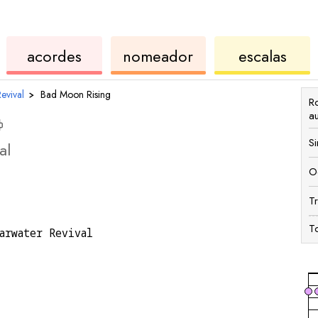
ordes
de
de
de
acordes
nomeador
escalas
ukulele
acordes
ukul
evival
›
Bad Moon Rising
R
a
S
al
O
T
T
arwater Revival