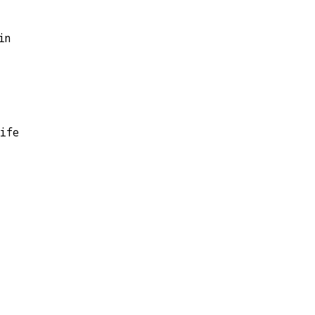
in
life