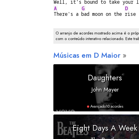
Well, it's 
bound to take your 
A
G
D
There's a 
bad moon on the 
rise
O arranjo de acordes mostrado acima é o própr
com o conteúdo interativo relacionado. Este tr
Músicas em
D
Maior
Daughters
John Mayer
Avançado
10 acordes
Eight Days A Week