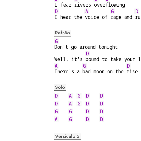
I fear 
rivers 
over
flowing
D
A
G
D
I hear the 
voice of 
rage and 
ru
Refrão
G
Don't go around tonight
D
Well, it's 
bound to take your 
A
G
D
There's a 
bad moon on the 
rise
Solo
D
A
G
D
D
D
A
G
D
D
G
G
D
D
A
G
D
D
Versículo 3