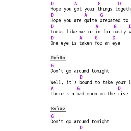
D
A
G
D
Hope you 
got your 
things t
ogeth
D
A
G
Hope you are 
quite 
prepared to 
D
A
G
Looks like we're 
in for 
nasty 
D
A
G
D
One eye is 
taken 
for an 
eye
Refrão
G
Don't go around tonight
D
Well, it's 
bound to take your 
A
G
D
There's a 
bad moon on the 
rise
Refrão
G
Don't go around tonight
D