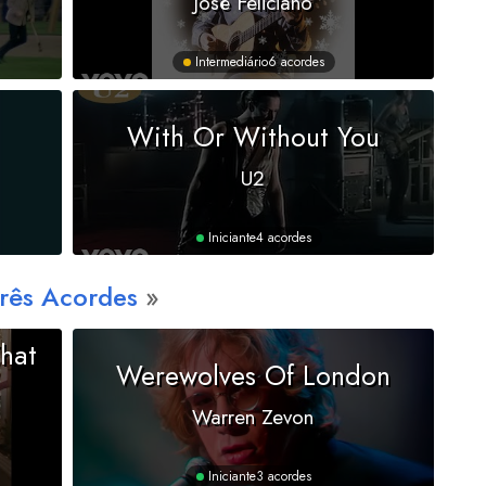
José Feliciano
Intermediário
6 acordes
With Or Without You
U2
Iniciante
4 acordes
Três Acordes
What
Werewolves Of London
Warren Zevon
Iniciante
3 acordes