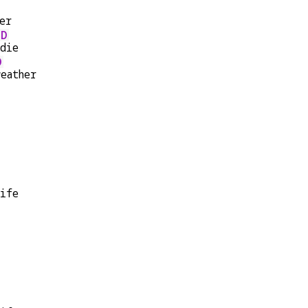
er
D
die
D
weather
life