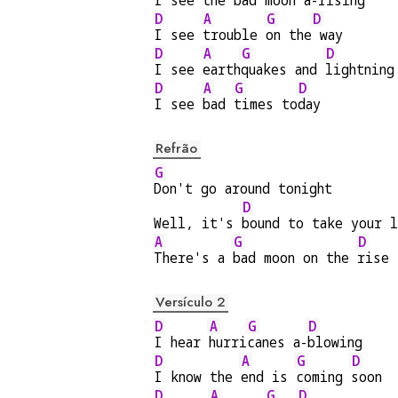
I see the 
bad 
moon a-
rising
D
A
G
D
I see 
trouble 
on the
 way
D
A
G
D
I see 
earth
quakes and 
lightning
D
A
G
D
I see 
bad 
times to
day
Refrão
G
Don't go around tonight
D
Well, it's 
bound to take your 
A
G
D
There's a 
bad moon on the 
rise
Versículo 2
D
A
G
D
I hear 
hurri
canes a-
blowing
D
A
G
D
I know the 
end is 
coming 
soon
D
A
G
D