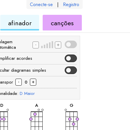
Conecte-se
|
Registro
de
de
afinador
canções
ele
ukulele
ukulele
olagem
-
+
utomática
implificar acordes
cultar diagramas simples
-
+
ranspor
0
onalidade:
D
Maior
acorde
acorde
acorde
D
A
G