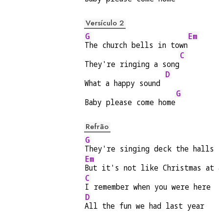
Versículo 2
G
Em
The church bells in town
C
They're ringing a song
D
What a happy sound 
G
Baby please come home
Refrão
G
They're singing deck the halls
Em
But it's not like Christmas at 
C
I remember when you were here
D
All the fun we had last year