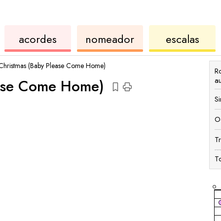
acordes
de
de
de
acordes
nomeador
escalas
ukulele
acordes
ukul
Christmas (Baby Please Come Home)
R
a
ease Come Home)
S
O
T
T