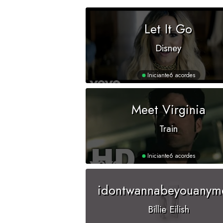
Let It Go
Disney
Iniciante
6 acordes
Meet Virginia
Train
Iniciante
6 acordes
idontwannabeyouanym
Billie Eilish