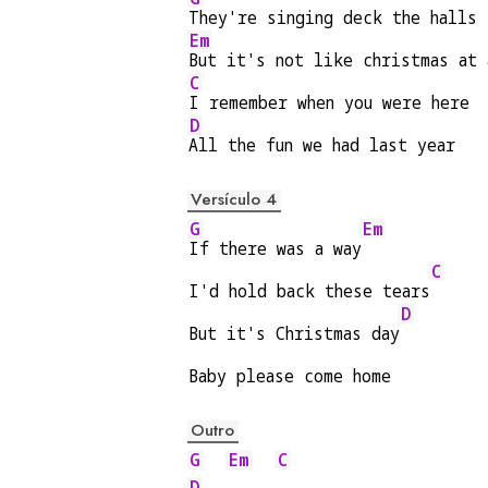
They're singing deck the halls
Em
But it's not like christmas at 
C
I remember when you were here
D
All the fun we had last year
Versículo 4
G
Em
If there was a way
C
I'd hold back these tears
D
But it's Christmas day
Baby please come home
Outro
G
Em
C
D