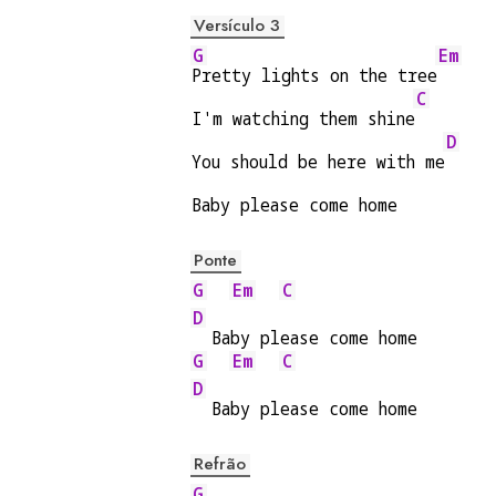
Versículo 3
G
Em
Pretty lights on the tree
C
I'm watching them shine
D
You should be here with me
Baby please come home
Ponte
G
Em
C
D
  Baby please come home
G
Em
C
D
  Baby please come home
Refrão
G