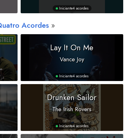
Iniciante
4 acordes
Quatro Acordes
Lay It On Me
Vance Joy
Iniciante
4 acordes
Drunken Sailor
The Irish Rovers
Iniciante
4 acordes