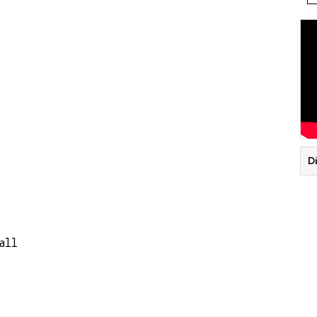
D
all