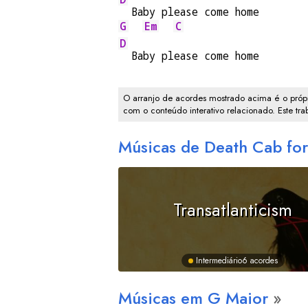
  Baby please come home
G
Em
C
D
  Baby please come home
O arranjo de acordes mostrado acima é o própr
com o conteúdo interativo relacionado. Este tr
Músicas de Death Cab for
Transatlanticism
Intermediário
6 acordes
Músicas em
G
Maior