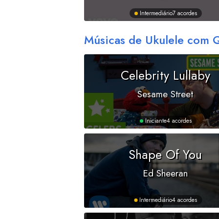
Intermediário
7 acordes
Músicas de Ukulele com 
Celebrity Lullaby
Sesame Street
Iniciante
4 acordes
Shape Of You
Ed Sheeran
Intermediário
4 acordes