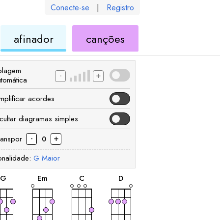
Conecte-se
|
Registro
de
de
afinador
canções
ele
ukulele
ukulele
olagem
-
+
utomática
implificar acordes
cultar diagramas simples
-
+
ranspor
0
onalidade:
G
Maior
acorde
acorde
acorde
acorde
G
E
m
C
D