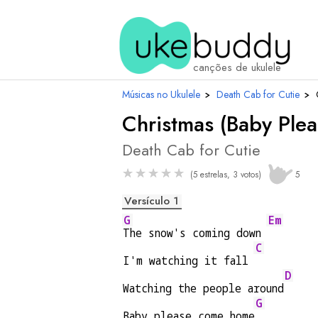
canções de ukulele
Músicas no Ukulele
›
Death Cab for Cutie
›
Christmas (Baby Pl
Death Cab for Cutie
★
★
★
★
★
(5 estrelas, 3 votos)
5
Versículo 1
G
Em
The snow's coming down 
C
I'm watching it fall 
D
Watching the people around
G
Baby please come home