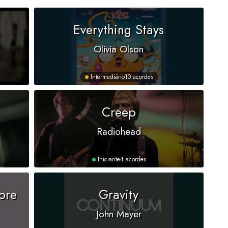
Everything Stays
Olivia Olson
Intermediário
10 acordes
Creep
Radiohead
Iniciante
4 acordes
ore
Gravity
John Mayer