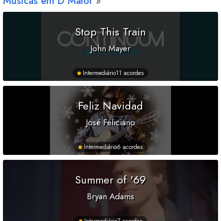
Músicas em
D
Maior
Stop This Train
John Mayer
Intermediário
11 acordes
Feliz Navidad
José Feliciano
Intermediário
6 acordes
Summer of '69
Bryan Adams