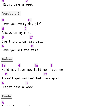
G
D
 Eight days a 
week
Versículo 2
D
E7
Love you every 
day girl
G
D
Always on my 
mind
D
E7
One thing I can 
say girl
G
D
Love you all the 
time
Refrão
Bm
G
Bm
E
Hold me, 
love me, 
hold me, 
love me
D
E7
I 
ain't got nothin' but 
love girl
G
D
 Eight days a 
week
Ponte
A