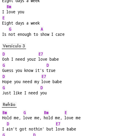
Eight days a week
Bm
I 
love you
E
Eight days a week
G
A
Is 
not enough to 
show I care
Versículo 3
D
E7
Ooh I need your 
love babe
G
D
Guess you know it's 
true
D
E7
Hope you need my 
love babe
G
D
Just like I need 
you
Refrão
Bm
G
Bm
E
Hold me, 
love me, 
hold me, 
love me
D
E7
I 
ain't got nothin' but 
love babe
G
D