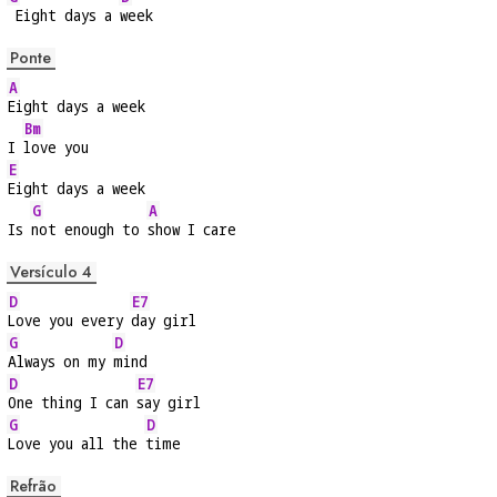
 Eight days a 
week
Ponte
A
Eight days a week
Bm
I 
love you
E
Eight days a week
G
A
Is 
not enough to 
show I care
Versículo 4
D
E7
Love you every 
day girl
G
D
Always on my 
mind
D
E7
One thing I can 
say girl
G
D
Love you all the 
time
Refrão