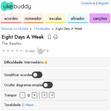
Conecte-se
|
Registro
de
de
de
de
d
acordes
nomeador
escalas
afinador
canções
ukulele
acordes
ukulele
ukulele
uk
Músicas no Ukulele
›
The Beatles
›
Eight Days A Week
Eight Days A Week
The Beatles
★
★
★
★
★
(0 voto)
9
Dificuldade:
Intermediário
Simplificar acordes
Ocultar diagramas simples
-
+
Transpor
0
-2
0
Tonalidade:
D
Maior
acorde
acorde
acorde
acorde
acorde
aco