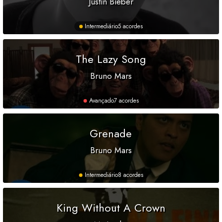
Justin Bieber
Intermediário
5 acordes
The Lazy Song
Bruno Mars
Avançado
7 acordes
Grenade
Bruno Mars
Intermediário
8 acordes
King Without A Crown