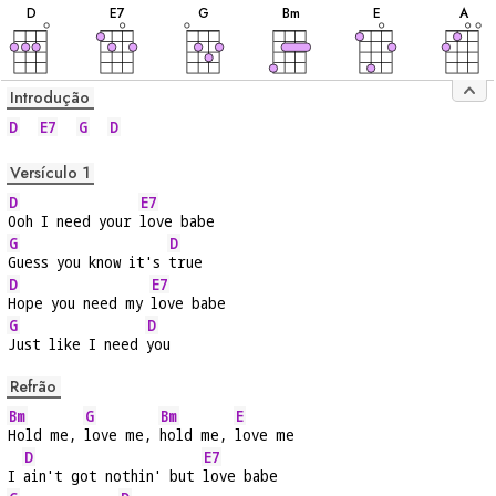
D
E
7
G
B
m
E
A
Introdução
D
E7
G
D
Versículo 1
D
E7
Ooh I need your 
love babe
G
D
Guess you know it's 
true
D
E7
Hope you need my 
love babe
G
D
Just like I need 
you
Refrão
Bm
G
Bm
E
Hold me, 
love me, 
hold me, 
love me
D
E7
I 
ain't got nothin' but 
love babe