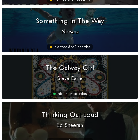
Intermediário
7 acordes
Something In The Way
Nirvana
Intermediário
2 acordes
The Galway Girl
Steve Earle
Iniciante
4 acordes
Thinking Out Loud
Ed Sheeran