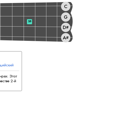
C
G
10
D
#
A
#
дийский
нрах. Этот
естве 2-й