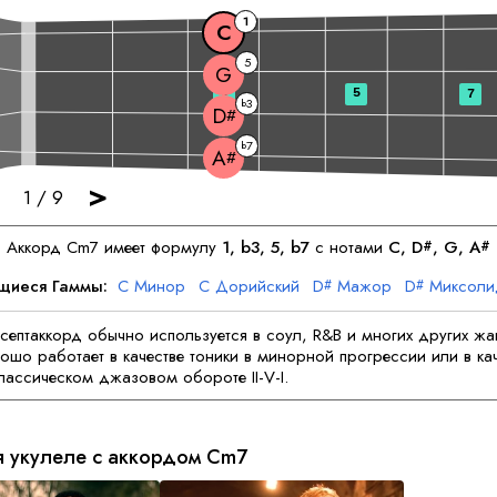
1
C
5
G
3
5
7
3
b
D
#
7
b
A
#
>
1
/
9
Аккорд
C
m7 имеет формулу
1, b3, 5, b7
с нотами
C
, 
D
, 
G
, 
A
#
#
щиеся Гаммы:
C
Минор
C
Дорийский
D
Мажор
D
Миксоли
#
#
G
Минор
G
Фригийский
A
Мажор
A
Дорийский
#
#
ептаккорд обычно используется в соул, R&B и многих других жа
ошо работает в качестве тоники в минорной прогрессии или в кач
классическом джазовом обороте II-V-I.
я укулеле с аккордом
C
m7