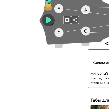
E
A
G
C
<
Сочетаю
Минорный с
аккорд хор
степени в 
Табы дл