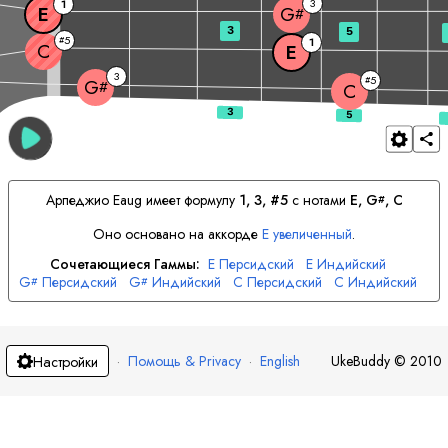
3
1
E
G
#
3
5
5
#
1
C
E
3
5
#
G
#
C
Арпеджио
E
aug имеет формулу
1, 3, #5
с нотами
E
, 
G
, 
C
#
Оно основано на аккорде
E
увеличенный
.
Сочетающиеся Гаммы:
E
Персидский
E
Индийский
G
Персидский
G
Индийский
C
Персидский
C
Индийский
#
#
·
Помощь & Privacy
·
English
UkeBuddy
©
2010
Настройки