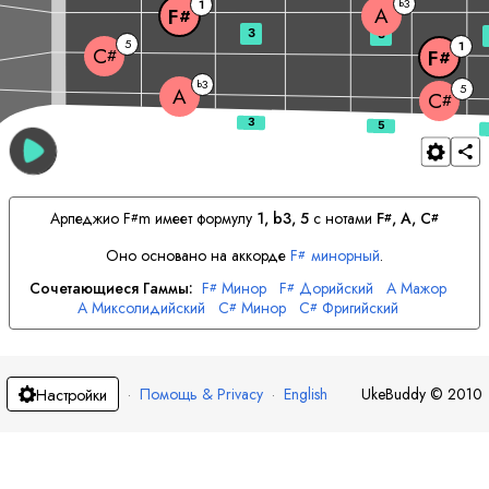
3
1
b
A
F
#
3
5
5
1
C
#
F
#
3
b
5
A
C
#
Арпеджио
F
m имеет формулу
1, b3, 5
с нотами
F
, 
A
, 
C
#
#
#
Оно основано на аккорде
F
минорный
.
#
Сочетающиеся Гаммы:
F
Минор
F
Дорийский
A
Мажор
#
#
A
Миксолидийский
C
Минор
C
Фригийский
#
#
·
Помощь & Privacy
·
English
UkeBuddy
©
2010
Настройки