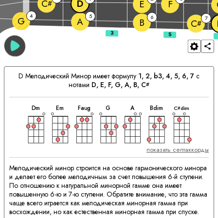
D
C
E
F
#
4
5
6
7
G
A
B
C
#
D
Мелодический Минор имеет формулу
1, 2, b3, 4, 5, 6, 7
с
нотами
D
, 
E
, 
F
, 
G
, 
A
, 
B
, 
C
#
аккорд
аккорд
аккорд
аккорд
аккорд
аккорд
аккорд
Сочетающиеся
D
m
E
m
F
aug
G
A
B
dim
C
dim
#
Аккорды:
показать септаккорды
Мелодический минор строится на основе гармонического минора
и делает его более мелодичным за счет повышения 6-й ступени.
По отношению к натуральной минорной гамме она имеет
повышенную 6-ю и 7-ю ступени. Обратите внимание, что эта гамма
чаще всего играется как мелодическая минорная гамма при
восхождении, но как естественная минорная гамма при спуске.