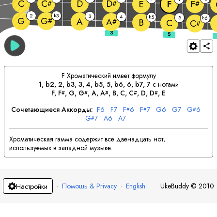
C
D
C
D
E
F
F
#
#
#
2
3
b
3
4
5
b
5
6
G
b
G
A
#
A
B
#
C
C
#
F
Хроматический имеет формулу
1, b2, 2, b3, 3, 4, b5, 5, b6, 6, b7, 7
с нотами
F
, 
F
, 
G
, 
G
, 
A
, 
A
, 
B
, 
C
, 
C
, 
D
, 
D
, 
E
#
#
#
#
#
Сочетающиеся Аккорды:
F
6
F
7
F
6
F
7
G
6
G
7
G
6
#
#
#
G
7
A
6
A
7
#
Хроматическая гамма содержит все двенадцать нот,
используемых в западной музыке.
·
Помощь & Privacy
·
English
UkeBuddy
©
2010
Настройки