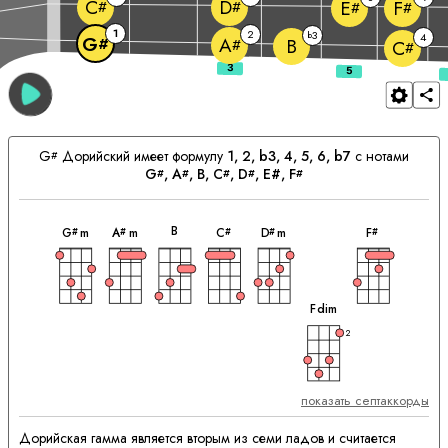
C
D
E
F
#
#
#
#
1
2
3
b
4
G
A
#
B
#
C
#
G
Дорийский имеет формулу
1, 2, b3, 4, 5, 6, b7
с нотами
#
G
, 
A
, 
B
, 
C
, 
D
, E#, 
F
#
#
#
#
#
аккорд
аккорд
аккорд
аккорд
аккорд
аккорд
Сочетающиеся
B
G
m
A
m
C
D
m
F
#
#
#
#
#
Аккорды:
аккорд
F
dim
2
показать септаккорды
Дорийская гамма является вторым из семи ладов и считается