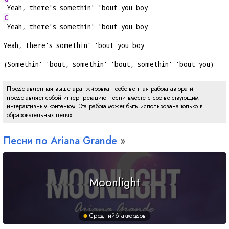
 Yeah, there's somethin' 'bout you boy
C
 Yeah, there's somethin' 'bout you boy
Yeah, there's somethin' 'bout you boy
(Somethin' 'bout, somethin' 'bout, somethin' 'bout you)
Представленная выше аранжировка - собственная работа автора и
представляет собой интерпретацию песни вместе с соответствующим
интерактивным контентом. Эта работа может быть использована только в
образовательных целях.
Песни по Ariana Grande
Moonlight
Средний
6 аккордов