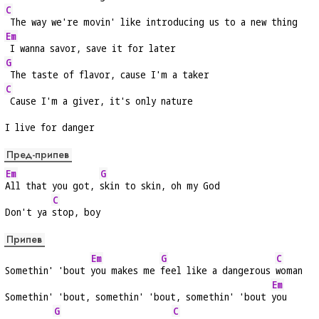
C
 The way we're movin' like introducing us to a new thing
Em
 I wanna savor, save it for later
G
 The taste of flavor, cause I'm a taker
C
 Cause I'm a giver, it's only nature
I live for danger
Пред-припев
Em
G
All that you got, 
skin to skin, oh my God
C
Don't ya 
stop, boy
Припев
Em
G
C
Somethin' 'bout 
you makes me 
feel like a dangerous 
woman
Em
Somethin' 'bout, somethin' 'bout, somethin' 'bout 
you
G
C