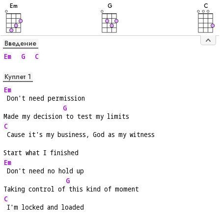
E
m
G
C
Введение
Em
G
C
Куплет 1
Em
 Don't need permission
G
Made my decision
 to test my limits
C
 Cause it's my business, God as my witness
Start what I finished
Em
 Don't need no hold up
G
Taking control of
 this kind of moment
C
 I'm locked and loaded