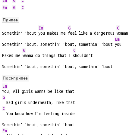
Em
G
C
Em
G
C
Припев
Em
G
C
Somethin' 'bout 
you makes me 
feel like a dangerous 
woman
Em
Somethin' 'bout, somethin' 'bout, somethin' 'bout 
you
G
C
Makes me 
wanna do things that I 
shouldn't
Somethin' 'bout, somethin' 'bout, somethin' 'bout
Пост-припев
Em
You, All girls wanna be like that
G
  Bad girls underneath, like that
C
  You know how I'm feeling inside
Somethin' 'bout, somethin' 'bout
Em