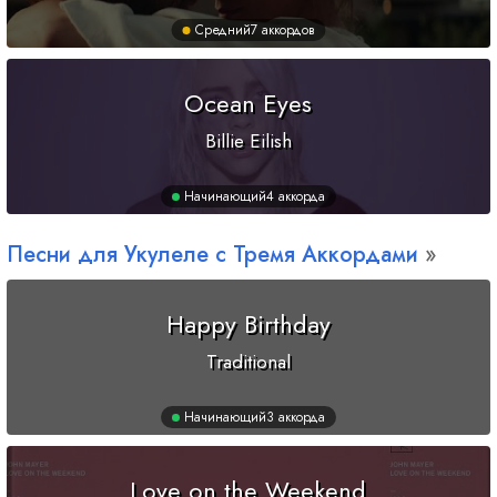
Средний
7 аккордов
Ocean Eyes
Billie Eilish
Начинающий
4 аккорда
Песни для Укулеле с Тремя Аккордами
Happy Birthday
Traditional
Начинающий
3 аккорда
Love on the Weekend