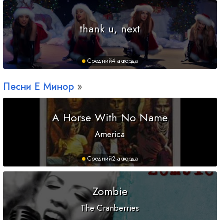
thank u, next
Средний
4 аккорда
Песни
E
Минор
A Horse With No Name
America
Средний
2 аккорда
Zombie
The Cranberries