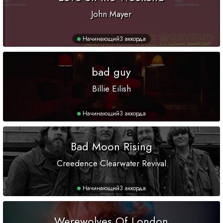
John Mayer
Начинающий
3 аккорда
bad guy
Billie Eilish
Начинающий
3 аккорда
Bad Moon Rising
Creedence Clearwater Revival
Начинающий
3 аккорда
Werewolves Of London