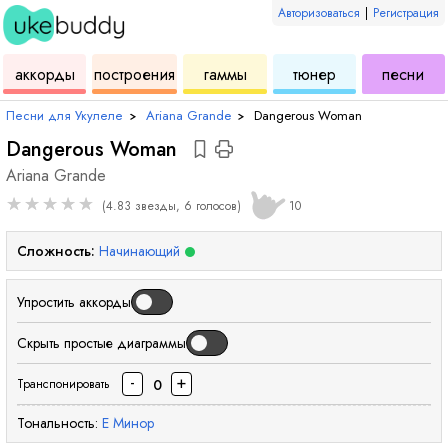
Авторизоваться
|
Регистрация
для
инструмент
аккордов
для
для
дл
аккорды
построения
гаммы
тюнер
песни
укулеле
для
укулеле
укулеле
ук
Песни для Укулеле
›
Ariana Grande
›
Dangerous Woman
Dangerous Woman
Ariana Grande
★
★
★
★
★
(4.83 звезды, 6 голосов)
10
Сложность:
Начинающий
Упростить аккорды
Скрыть простые диаграммы
-
+
0
Транспонировать
Тональность:
E
Минор
аккорд
аккорд
акк