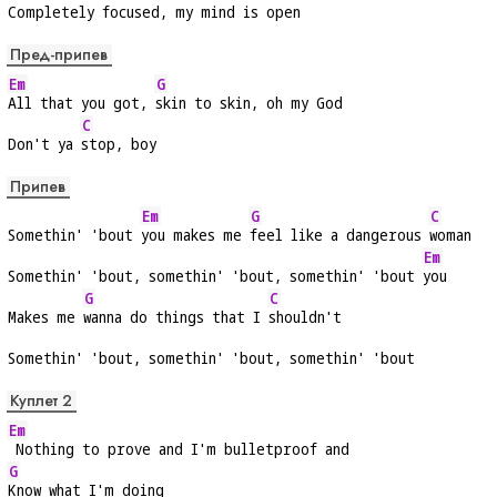
Completely focused, my mind is open
Пред-припев
Em
G
All that you got, 
skin to skin, oh my God
C
Don't ya 
stop, boy
Припев
Em
G
C
Somethin' 'bout 
you makes me 
feel like a dangerous 
woman
Em
Somethin' 'bout, somethin' 'bout, somethin' 'bout 
you
G
C
Makes me 
wanna do things that I 
shouldn't
Somethin' 'bout, somethin' 'bout, somethin' 'bout
Куплет 2
Em
 Nothing to prove and I'm bulletproof and
G
Know what I'm doing