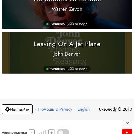
Warren Zevon
Начинающий
3 аккорда
Leaving On A Jet Plane
John Denver
Начинающий
3 аккорда
·
Помощь & Privacy
·
English
UkeBuddy
©
2010
Настройки
-
+
Автопрокрутка