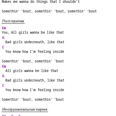
Makes me 
wanna do things that I 
shouldn't
Somethin' 'bout, somethin' 'bout, somethin' 'bout
Пост-припев
Em
You, All girls wanna be like that
G
  Bad girls underneath, like that
C
  You know how I'm feeling inside
Somethin' 'bout, somethin' 'bout
Em
  All girls wanna be like that
G
  Bad girls underneath, like that
C
  You know how I'm feeling inside
Somethin' 'bout, somethin' 'bout
Инструментальная партия