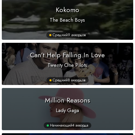
Kokomo
The Beach Boys
Средний
9 аккордов
Can't Help Falling In Love
Twenty One Pilots
Средний
8 аккордов
Million Reasons
Lady Gaga
Начинающий
4 аккорда