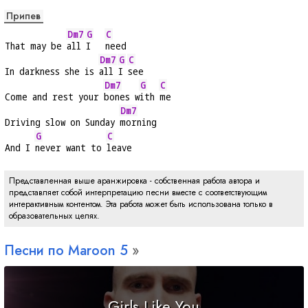
Припев
Dm7
G
C
That may be 
all 
I   
need
Dm7
G
C
In darkness she is 
all 
I 
see
Dm7
G
C
Come and rest your 
bones w
ith 
me
Dm7
Driving slow on Sunday 
morning
G
C
And I 
never want to 
leave
Представленная выше аранжировка - собственная работа автора и
представляет собой интерпретацию песни вместе с соответствующим
интерактивным контентом. Эта работа может быть использована только в
образовательных целях.
Песни по Maroon 5
Girls Like You