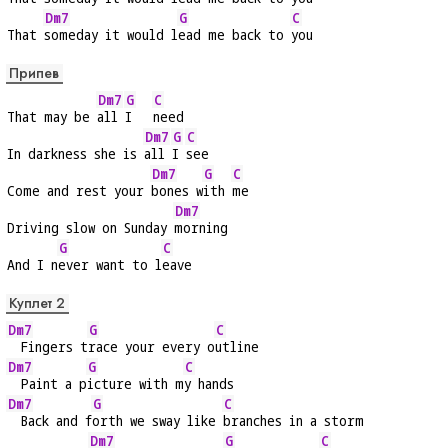
Dm7
G
C
That 
someday it would l
ead me back to 
you
Припев
Dm7
G
C
That may be 
all 
I   
need
Dm7
G
C
In darkness she is 
all 
I 
see
Dm7
G
C
Come and rest your 
bones w
ith 
me
Dm7
Driving slow on Sunday 
morning
G
C
And I n
ever want to l
eave
Куплет 2
Dm7
G
C
  Fingers t
race your every o
utline
Dm7
G
C
  Paint a p
icture with m
y hands
Dm7
G
C
  Back and f
orth we sway like 
branches in a storm
Dm7
G
C