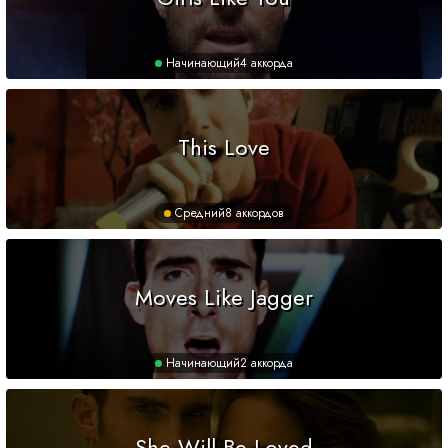
Начинающий
4 аккорда
This Love
Средний
8 аккордов
Moves Like Jagger
Начинающий
2 аккорда
She Will Be Loved