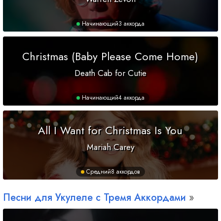
Начинающий
3 аккорда
Christmas (Baby Please Come Home)
Death Cab for Cutie
Начинающий
4 аккорда
All I Want for Christmas Is You
Mariah Carey
Средний
8 аккордов
Песни для Укулеле с Тремя Аккордами