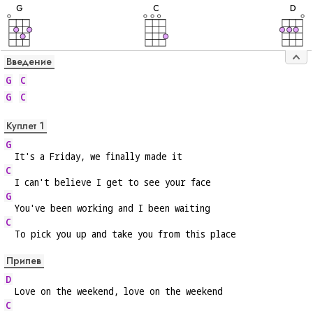
G
C
D
Введение
G
C
G
C
Куплет 1
G
  It's a Friday, we finally made it
C
  I can't believe I get to see your face
G
  You've been working and I been waiting
C
  To pick you up and take you from this place
Припев
D
  Love on the weekend, love on the weekend
C