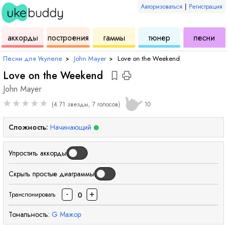
Авторизоваться
|
Регистрация
для
инструмент
аккордов
для
для
дл
аккорды
построения
гаммы
тюнер
песни
укулеле
для
укулеле
укулеле
ук
Песни для Укулеле
›
John Mayer
›
Love on the Weekend
Love on the Weekend
John Mayer
★
★
★
★
★
(4.71 звезды, 7 голосов)
10
Сложность:
Начинающий
Упростить аккорды
Скрыть простые диаграммы
-
+
0
Транспонировать
Тональность:
G
Мажор
аккорд
аккорд
акк