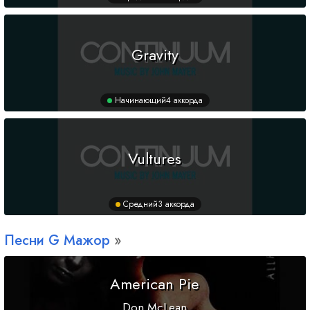
Gravity
Начинающий
4 аккорда
Vultures
Средний
3 аккорда
Песни
G
Мажор
American Pie
Don McLean