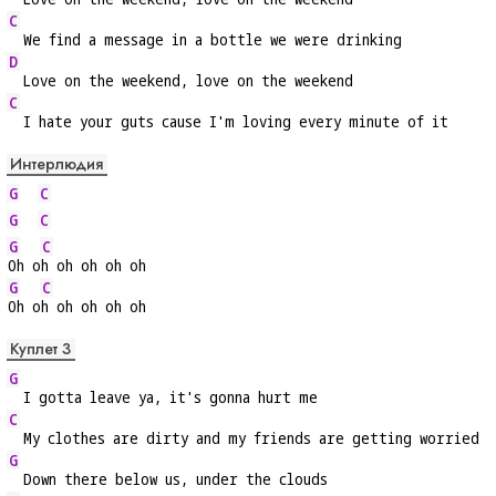
C
  We find a message in a bottle we were drinking
D
  Love on the weekend, love on the weekend
C
  I hate your guts cause I'm loving every minute of it
Интерлюдия
G
C
G
C
G
C
Oh o
h oh oh oh oh
G
C
Oh o
h oh oh oh oh
Куплет 3
G
  I gotta leave ya, it's gonna hurt me
C
  My clothes are dirty and my friends are getting worried
G
  Down there below us, under the clouds