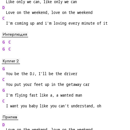
  Like only we can, like only we can
D
  Love on the weekend, love on the weekend
C
  I'm coming up and i'm loving every minute of it
Интерлюдия
G
C
G
C
Куплет 2
G
  You be the DJ, I'll be the driver
C
  You put your feet up in the getaway car
G
  I'm flying fast like a, a wanted man
C
  I want you baby like you can't understand, oh
Припев
D
  Love on the weekend, love on the weekend