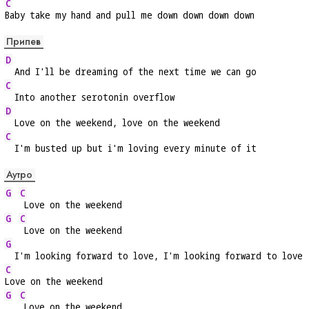
C
Baby take my hand and pull me down down down down
Припев
D
  And I'll be dreaming of the next time we can go
C
  Into another serotonin overflow
D
  Love on the weekend, love on the weekend
C
  I'm busted up but i'm loving every minute of it
Аутро
G
C
 Love on the weekend
G
C
 Love on the weekend
G
  I'm looking forward to love, I'm looking forward to love
C
Love on the weekend
G
C
 Love on the weekend