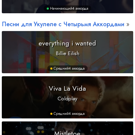
Начинающий
4 аккорда
Песни для Укулеле с Четырьмя Аккордами
everything i wanted
Billie Eilish
Средний
4 аккорда
Viva La Vida
Coldplay
Средний
4 аккорда
Mistletoe