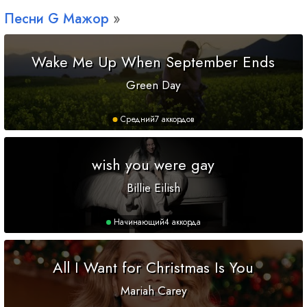
Песни
G
Мажор
Wake Me Up When September Ends
Green Day
Средний
7 аккордов
wish you were gay
Billie Eilish
Начинающий
4 аккорда
All I Want for Christmas Is You
Mariah Carey