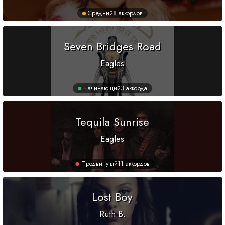
Средний
8 аккордов
Seven Bridges Road
Eagles
Начинающий
3 аккорда
Tequila Sunrise
Eagles
Продвинутый
11 аккордов
Lost Boy
Ruth B.