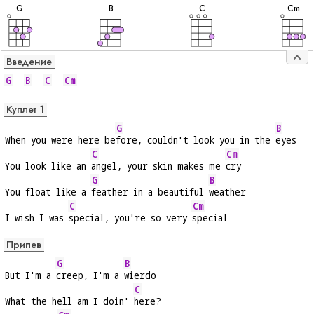
G
B
C
C
m
Введение
G
B
C
Cm
Куплет 1
G
B
When you were here be
fore, couldn't look you in the 
eyes
C
Cm
You look like an 
angel, your skin makes me 
cry
G
B
You float like a 
feather in a beautiful 
weather
C
Cm
I wish I was 
special, you're so very 
special
Припев
G
B
But I'm a 
creep, I'm a 
wierdo
C
What the hell am I doin' 
here?