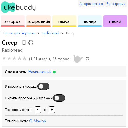
Авторизоваться
|
Регистрация
для
инструмент
аккордов
для
для
дл
аккорды
построения
гаммы
тюнер
песни
укулеле
для
укулеле
укулеле
ук
Песни для Укулеле
›
Radiohead
›
Creep
Creep
Radiohead
★
★
★
★
★
(4.81 звезды, 26 голосов)
172
Сложность:
Начинающий
Упростить аккорды
Скрыть простые диаграммы
-
+
0
Транспонировать
Тональность:
G
Мажор
аккорд
аккорд
аккорд
ак