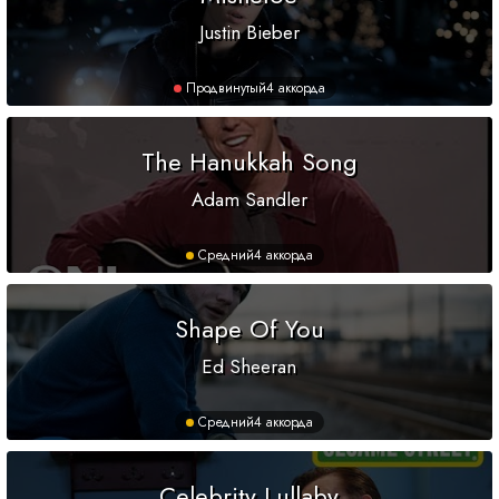
Justin Bieber
Продвинутый
4 аккорда
The Hanukkah Song
Adam Sandler
Средний
4 аккорда
Shape Of You
Ed Sheeran
Средний
4 аккорда
Celebrity Lullaby