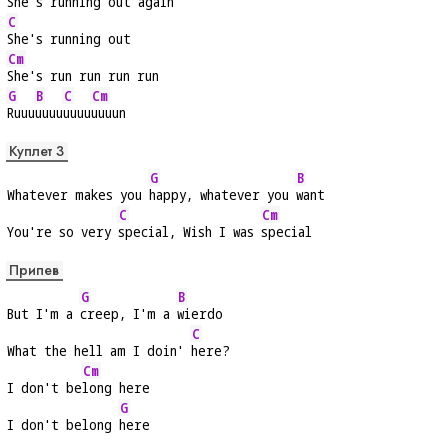
She's running out 
again
C
She's running out
Cm
She's run run run run
G
B
C
Cm
Ruuu
uuuu
uuuu
uuuun
Куплет 3
G
B
Whatever makes you 
happy, whatever you 
want
C
Cm
You're so very 
special, Wish I was 
special
Припев
G
B
But I'm a 
creep, I'm a 
wierdo
C
What the hell am I doin' 
here?
Cm
I don't be
long here
G
I don't belong 
here