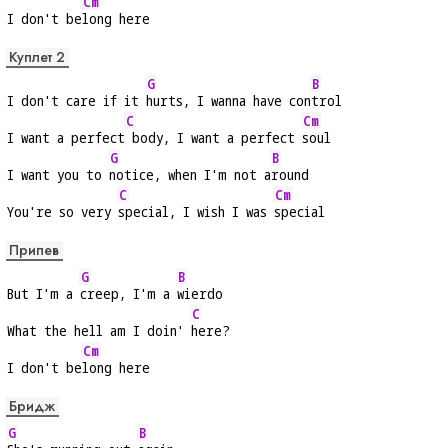
Cm
I don't be
long here
Куплет 2
G
B
I don't care if it 
hurts, I wanna have con
trol
C
Cm
I want a perfect
 body, I want a perfect 
soul
G
B
I want you to 
notice, when I'm not a
round
C
Cm
You're so very 
special, I wish I was 
special
Припев
G
B
But I'm a 
creep, I'm a 
wierdo
C
What the hell am I doin' 
here?
Cm
I don't be
long here
Бридж
G
B