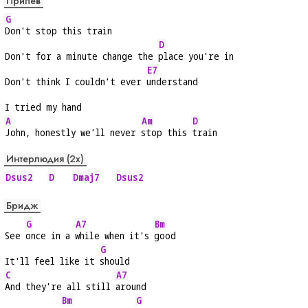
Припев
G
Don't stop this train
D
Don't for a minute change the 
place you're in
E7
Don't think I couldn't ever 
understand
I tried my hand
A
Am
D
John, honestly we'll never 
stop this 
train
Интерлюдия (2x)
Dsus2
D
Dmaj7
Dsus2
Бридж
G
A7
Bm
See 
once in a 
while when it's 
good
G
It'll feel like it 
should
C
A7
And they're all still 
around
Bm
G