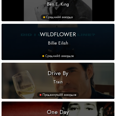
Ben E. King
Средний
4 аккорда
WILDFLOWER
Billie Eilish
Средний
6 аккордов
Drive By
Train
Продвинутый
8 аккордов
One Day