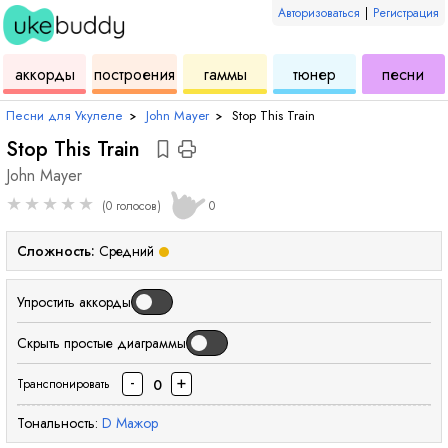
Авторизоваться
|
Регистрация
для
инструмент
аккордов
для
для
дл
аккорды
построения
гаммы
тюнер
песни
укулеле
для
укулеле
укулеле
ук
Песни для Укулеле
›
John Mayer
›
Stop This Train
Stop This Train
John Mayer
★
★
★
★
★
(0 голосов)
0
Сложность:
Средний
Упростить аккорды
Скрыть простые диаграммы
-
+
0
Транспонировать
Тональность:
D
Мажор
аккорд
аккорд
аккорд
аккорд
аккорд
аккорд
аккорд
аккорд
аккорд
акко