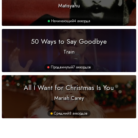
Matisyahu
Начинающий
4 аккорда
50 Ways to Say Goodbye
Train
Продвинутый
7 аккордов
All I Want for Christmas Is You
Mariah Carey
Средний
8 аккордов