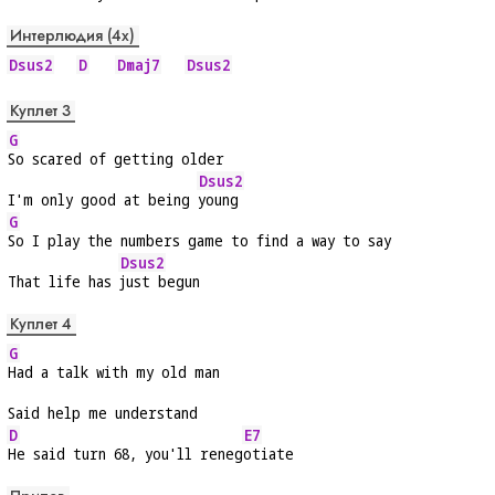
Интерлюдия (4x)
Dsus2
D
Dmaj7
Dsus2
Куплет 3
G
So scared of getting older
Dsus2
I'm only good at being 
young
G
So I play the numbers game to find a way to say
Dsus2
That life has 
just begun
Куплет 4
G
Had a talk with my old man
Said help me understand
D
E7
He said turn 68, you'll reneg
otiate