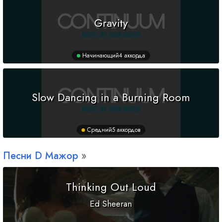
Gravity
Начинающий
4 аккорда
Slow Dancing in a Burning Room
Средний
5 аккордов
Песни
D
Мажор
Thinking Out Loud
Ed Sheeran