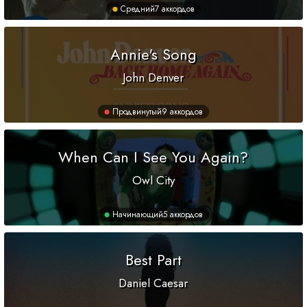
Средний
7 аккордов
Annie's Song
John Denver
Продвинутый
9 аккордов
When Can I See You Again?
Owl City
Начинающий
5 аккордов
Best Part
Daniel Caesar