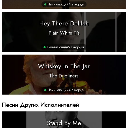
Начинающий
4 аккорда
Hey There Delilah
Plain White T's
Начинающий
5 аккордов
Whiskey In The Jar
The Dubliners
Начинающий
4 аккорда
Песни Других Исполнителей
Stand By Me