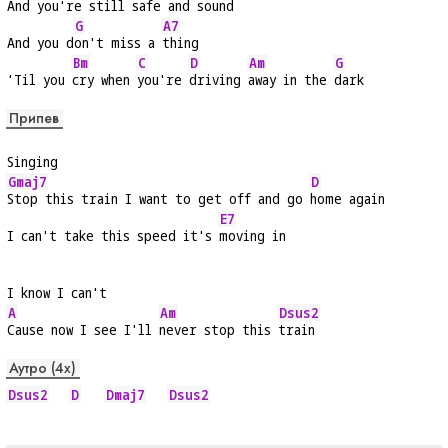
And you're 
still safe and 
sound
G
A7
And you d
on't miss a 
thing
Bm
C
D
Am
G
'Til you 
cry when 
you're 
driving 
away in the 
dark
Припев
Singing
Gmaj7
D
Stop this train I want to get off and go 
home again
E7
I can't take this speed it's 
moving in
I know I can't
A
Am
Dsus2
Cause now I see I'll 
never stop this 
train
Аутро (4x)
Dsus2
D
Dmaj7
Dsus2