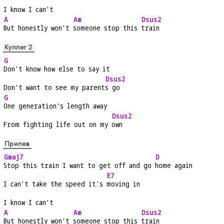
I know I can't
A
Am
Dsus2
But honestly won't 
someone stop this 
train
Куплет 2
G
Don't know how else to say it
Dsus2
Don't want to see my parent
s go
G
One generation's length away
Dsus2
From fighting life out on my 
own
Припев
Gmaj7
D
Stop this train I want to get off and go 
home again
E7
I can't take the speed it's 
moving in
I know I can't
A
Am
Dsus2
But honestly won't 
someone stop this 
train