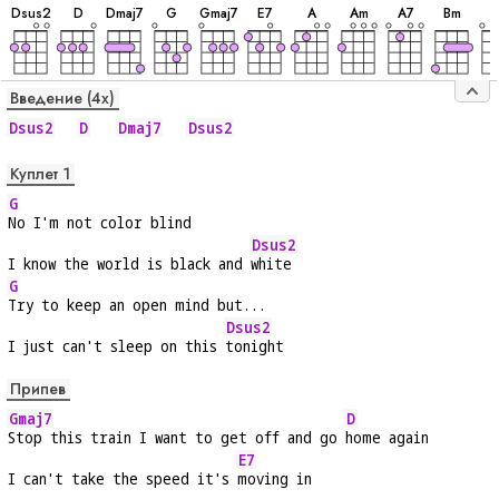
D
sus2
D
D
maj7
G
G
maj7
E
7
A
A
m
A
7
B
m
Введение (4x)
Dsus2
D
Dmaj7
Dsus2
Куплет 1
G
No I'm not color blind
Dsus2
I know the world is black and 
white
G
Try to keep an open mind but...
Dsus2
I just can't sleep on this 
tonight
Припев
Gmaj7
D
Stop this train I want to get off and go 
home again
E7
I can't take the speed it's 
moving in