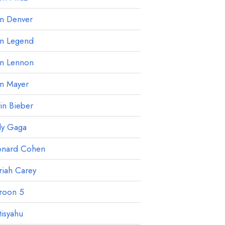
hn Denver
hn Legend
hn Lennon
hn Mayer
tin Bieber
dy Gaga
onard Cohen
iah Carey
roon 5
isyahu