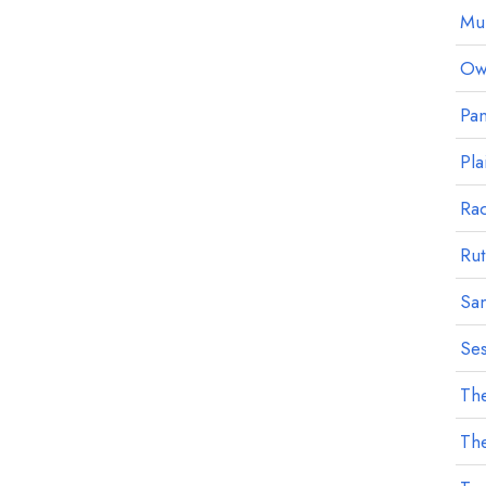
Mu
Owl
Pan
Pla
Ra
Rut
Sa
Ses
The
The