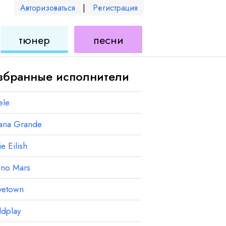
Авторизоваться
|
Регистрация
для
для
тюнер
песни
еле
укулеле
укулеле
збранные исполнители
ele
iana Grande
ie Eilish
uno Mars
vetown
ldplay