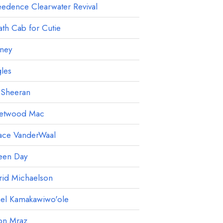
edence Clearwater Revival
th Cab for Cutie
ney
les
 Sheeran
eetwood Mac
ace VanderWaal
een Day
rid Michaelson
ael Kamakawiwo'ole
on Mraz