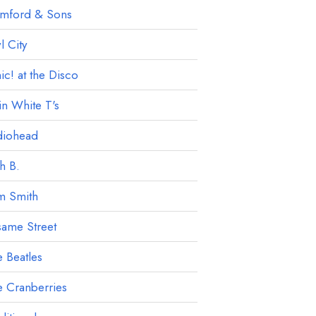
mford & Sons
 City
ic! at the Disco
in White T's
diohead
h B.
m Smith
ame Street
 Beatles
 Cranberries