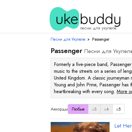
песни для укулеле
Песни для Укулеле
›
Passenger
Passenger
Песни для Укулел
Formerly a five-piece band, Passenger h
music to the streets on a series of len
United Kingdom. A classic journeyman 
Young and John Prine, Passenger has t
heartbreaking with every song.
More on
Аккорды
Любые
≤3
≤4
≤5
Let He