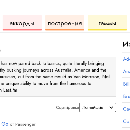
для
инструмент
аккордов
для
аккорды
построения
гаммы
укулеле
для
укул
И
е
Ad
as now pared back to basics, quite literally bringing
gthy busking journeys across Australia, America and the
Ar
musician, cut from the same mould as Van Morrison, Neil
he unique ability to move from the humorous to
Bill
 Last.fm
Br
Сортировка
Ca
Co
r Go
от
Passenger