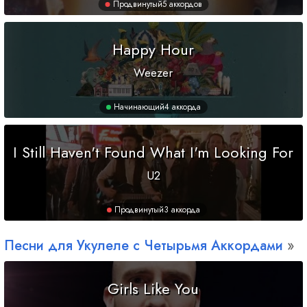
Продвинутый
5 аккордов
Happy Hour
Weezer
Начинающий
4 аккорда
I Still Haven't Found What I'm Looking For
U2
Продвинутый
3 аккорда
Песни для Укулеле с Четырьмя Аккордами
Girls Like You