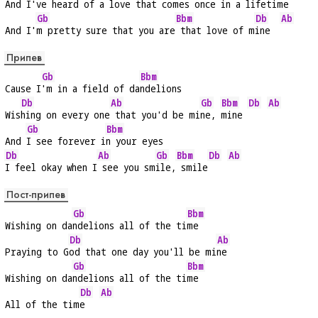
And I'
ve heard of a love that co
mes once in a life
time 
Gb
Bbm
Db
Ab
And I'
m pretty sure that you are
 that love of m
ine  
Припев
Gb
Bbm
Cause I
'm in a field of da
ndelions
Db
Ab
Gb
Bbm
Db
Ab
Wis
hing on every one
 that you'd be mi
ne, 
mine 
Gb
Bbm
And 
I see forever i
n your eyes
Db
Ab
Gb
Bbm
Db
Ab
I feel okay when I
 see you sm
ile,
 smile
Пост-припев
Gb
Bbm
Wishing on da
ndelions all of the ti
me
Db
Ab
Praying to G
od that one day you'll be mi
ne
Gb
Bbm
Wishing on da
ndelions all of the ti
me
Db
Ab
All of the tim
e   