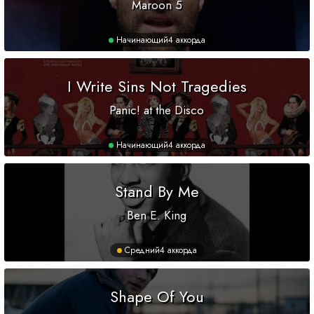
Maroon 5
Начинающий
4 аккорда
I Write Sins Not Tragedies
Panic! at the Disco
Начинающий
4 аккорда
Stand By Me
Ben E. King
Средний
4 аккорда
Shape Of You