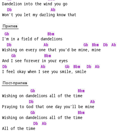
Da
ndelion into the wi
nd you go
Db
Ab
Wo
n't you let my darli
ng know that
Припев
Gb
Bbm
I
'm in a field of dan
delions
Db
Ab
Gb
Bbm
Db
Ab
Wi
shing on every on
e that you'd be mi
ne, 
mine 
Gb
Bbm
And 
I see forever i
n your eyes
Db
Ab
Gb
Bbm
Db
Ab
I feel okay when I
 see you sm
ile,
 smile
Пост-припев
Gb
Bbm
Wishing on da
ndelions all of the ti
me
Db
Ab
Praying to G
od that one day you'll be mi
ne
Gb
Bbm
Wishing on da
ndelions all of the ti
me
Db
Ab
All of the tim
e   