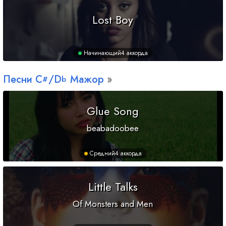
Lost Boy
Начинающий
4 аккорда
Песни
C
/
D
Мажор
#
b
Glue Song
beabadoobee
Средний
4 аккорда
Little Talks
Of Monsters and Men