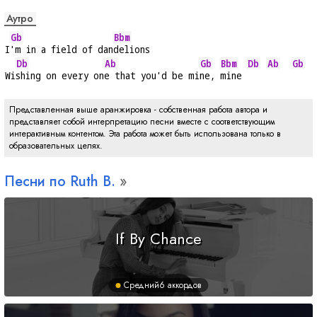
Аутро
Gb
Bbm
I
'm in a field of dan
delions
Db
Ab
Gb
Bbm
Db
Ab
Gb
Wi
shing on every on
e that you'd be mi
ne, 
mine 
Представленная выше аранжировка - собственная работа автора и
представляет собой интерпретацию песни вместе с соответствующим
интерактивным контентом. Эта работа может быть использована только в
образовательных целях.
Песни по Ruth B.
If By Chance
Средний
6 аккордов