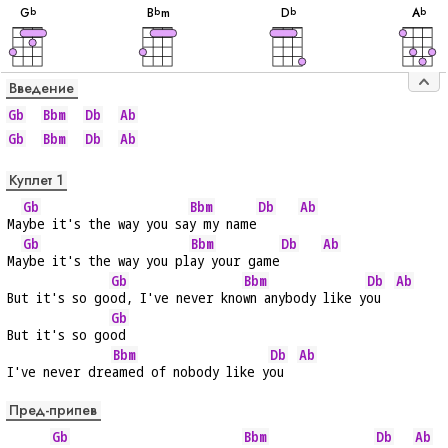
G
B
m
D
A
b
b
b
b
Введение
Gb
Bbm
Db
Ab
Gb
Bbm
Db
Ab
Куплет 1
Gb
Bbm
Db
Ab
Ma
ybe it's the way you sa
y my name
Gb
Bbm
Db
Ab
Ma
ybe it's the way you pl
ay your game
Gb
Bbm
Db
Ab
But it's so go
od, I've never kno
wn anybody like y
ou  
Gb
But it's so go
od
Bbm
Db
Ab
I've never dre
amed of nobody like y
ou  
Пред-припев
Gb
Bbm
Db
Ab