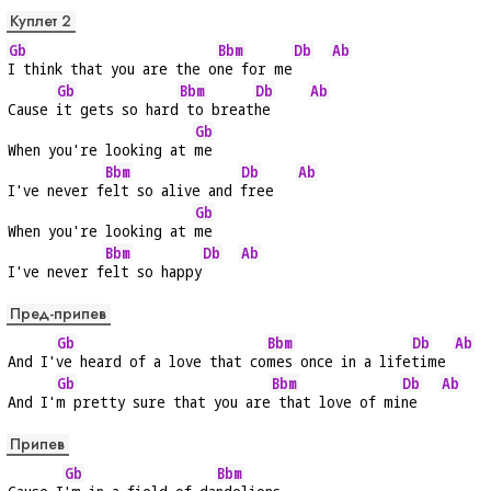
Куплет 2
Gb
Bbm
Db
Ab
I think that you are the o
ne for me
Gb
Bbm
Db
Ab
Cause 
it gets so hard
 to breat
he     
Gb
When you're looking at 
me
Bbm
Db
Ab
I've never f
elt so alive and 
free   
Gb
When you're looking at 
me
Bbm
Db
Ab
I've never f
elt so happy
Пред-припев
Gb
Bbm
Db
Ab
And I'
ve heard of a love that co
mes once in a life
time 
Gb
Bbm
Db
Ab
And I'
m pretty sure that you are
 that love of mi
ne   
Припев
Gb
Bbm