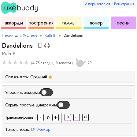
Авторизоваться
|
Регистрация
для
инструмент
аккордов
для
для
дл
аккорды
построения
гаммы
тюнер
песни
укулеле
для
укулеле
укулеле
ук
Песни для Укулеле
›
Ruth B.
›
Dandelions
Dandelions
Ruth B.
★
★
★
★
★
(4.75 звезды, 8 голосов)
20
Сложность:
Средний
Упростить аккорды
Скрыть простые диаграммы
-
+
0
-1
+1
0
Транспонировать
Тональность:
D
Мажор
b
аккорд
аккорд
аккорд
акк