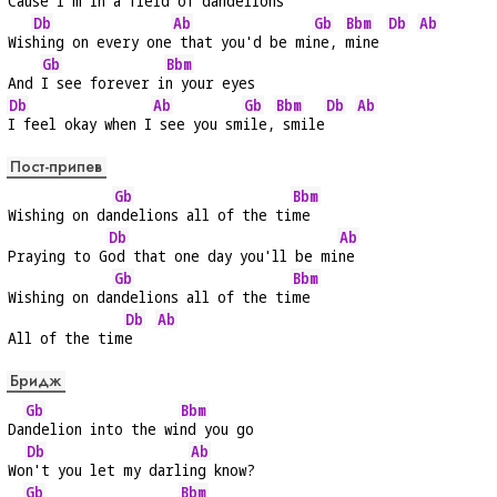
Cause I
'm in a field of da
ndelions
Db
Ab
Gb
Bbm
Db
Ab
Wis
hing on every one
 that you'd be mi
ne, 
mine 
Gb
Bbm
And 
I see forever i
n your eyes
Db
Ab
Gb
Bbm
Db
Ab
I feel okay when I
 see you sm
ile,
 smile
Пост-припев
Gb
Bbm
Wishing on da
ndelions all of the ti
me
Db
Ab
Praying to G
od that one day you'll be mi
ne
Gb
Bbm
Wishing on da
ndelions all of the ti
me
Db
Ab
All of the tim
e   
Бридж
Gb
Bbm
Da
ndelion into the wi
nd you go
Db
Ab
Wo
n't you let my darli
ng know?
Gb
Bbm