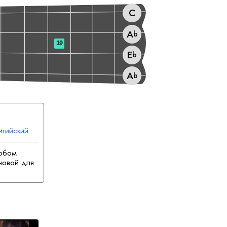
C
A
b
10
E
b
A
b
гийский
любом
сновой для