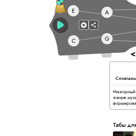
E
A
G
C
<
Сочетаю
Мажорный 
жанре музы
формирова
Табы дл