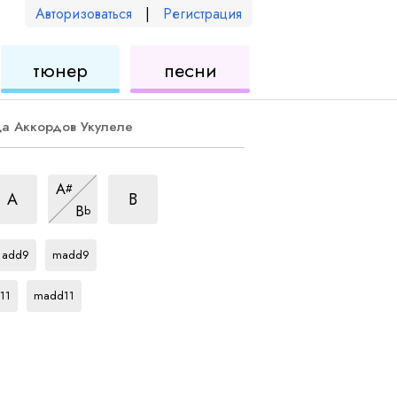
Авторизоваться
|
Регистрация
для
для
тюнер
песни
еле
укулеле
укулеле
ца Аккордов Укулеле
ккорд
аккорд
аккорд
A
#
аккорд
A
B
B
b
аккорд
аккорд
Ab
Ab
add9
madd9
орд
аккорд
Ab
11
madd11