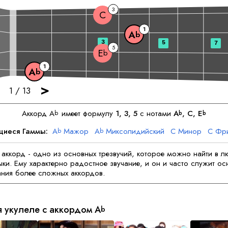
3
C
1
A
b
3
5
7
5
E
b
1
A
b
>
1
/
13
Аккорд
A
имеет формулу
1, 3, 5
с нотами
A
, 
C
, 
E
b
b
b
щиеся Гаммы:
A
Мажор
A
Миксолидийский
C
Минор
C
Фри
b
b
E
Мажор
E
Дорийский
b
b
аккорд - одно из основных трезвучий, которое можно найти в 
ки. Ему характерно радостное звучание, и он и часто служит о
ния более сложных аккордов.
я укулеле с аккордом
A
b