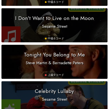
中級
6コード
I Don't Want to Live on the Moon
Sesame Street
中級
6コード
Tonight You Belong to Me
Steve Martin & Bernadette Peters
上級
9コード
Celebrity Lullaby
Sesame Street