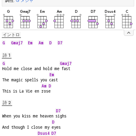
調性:
G
メジャ
和
和
和
和
和
和
和
和
音
音
音
音
音
音
音
音
G
G
maj7
E
m
A
m
D
D
7
D
sus4
C
イントロ
G
Gmaj7
Em
Am
D
D7
詩 1
G
Gmaj7
Hold me close and hold me
 fast
Em
The magic spells you 
cast
Am
D
This is La Vie en 
ros
e
詩 2
D7
When you kiss me heaven 
sighs
D
And though I close my 
eyes
Dsus4
D7