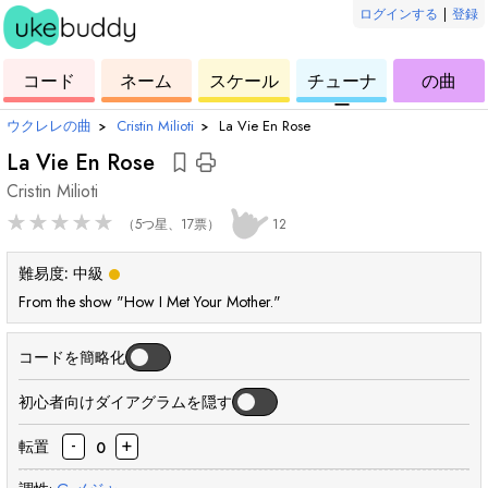
ログインする
|
登録
ー
ド
ウ
コ
ウ
ウ
ウ
コード
ネーム
スケール
チューナ
の曲
ク
ー
ク
ク
ク
ー
レ
ド
レ
レ
レ
ウクレレの曲
›
Cristin Milioti
›
La Vie En Rose
レ
レ
レ
レ
La Vie En Rose
Cristin Milioti
★
★
★
★
★
（5つ星、17票）
12
難易度:
中級
From the show "How I Met Your Mother."
コードを簡略化
初心者向けダイアグラムを隠す
-
+
転置
0