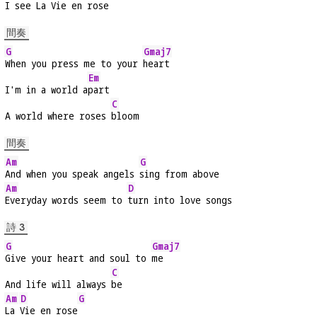
I see La Vie en 
rose  
間奏
G
Gmaj7
When you press me to your 
heart
Em
I'm in a world a
part
C
A world where roses 
bloom
間奏
Am
G
And when you speak angels 
sing from above
Am
D
Everyday words seem to 
turn into love songs
詩 3
G
Gmaj7
Give your heart and soul to 
me
C
And life will always 
be
Am
D
G
La 
Vie en rose