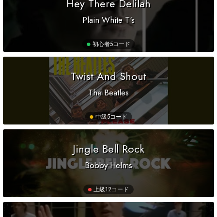
Hey There Delilah
Plain White T's
初心者
5コード
Twist And Shout
The Beatles
中級
5コード
Jingle Bell Rock
Bobby Helms
上級
12コード