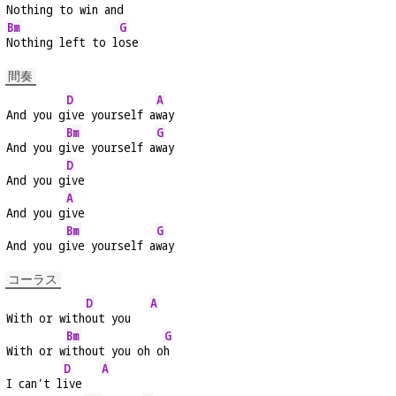
Nothing to w
in and
Bm
G
Nothing left to l
ose
間奏
D
A
And you g
ive yourself a
way
Bm
G
And you g
ive yourself a
way
D
And you g
ive
A
And you g
ive
Bm
G
And you g
ive yourself a
way
コーラス
D
A
With or with
out you   
Bm
G
With or w
ithout you oh o
h
D
A
I can’t l
ive   