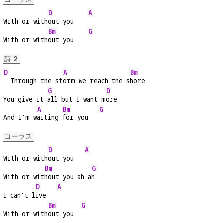
D
A
With or with
out you    
Bm
G
With or with
out you    
詩 2
D
A
Bm
  Through the st
orm we reach the s
hore
G
D
You give it 
all but I want m
ore
A
Bm
G
And I’m w
aiting 
for you   
コーラス
D
A
With or with
out you   
Bm
G
With or wit
hout you ah a
h
D
A
I can’t l
ive   
Bm
G
With or with
out you  