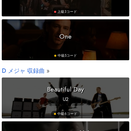
上級
3コード
One
中級
5コード
D
メジャ 収録曲
Beautiful Day
U2
中級
6コード