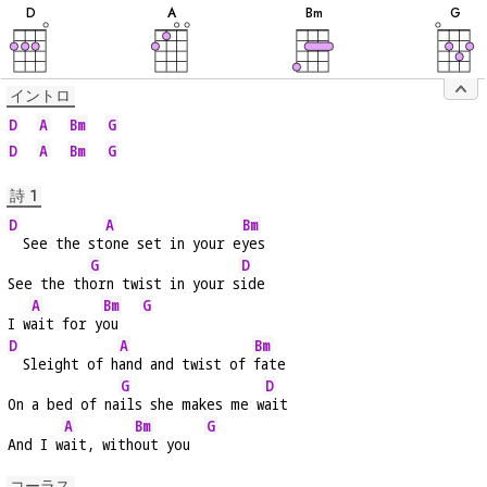
音
音
音
音
D
A
B
m
G
イントロ
D
A
Bm
G
D
A
Bm
G
詩 1
D
A
Bm
  See the st
one set in your e
yes
G
D
See the th
orn twist in your s
ide
A
Bm
G
I w
ait for y
ou   
D
A
Bm
  Sleight of h
and and twist of 
fate
G
D
On a bed of na
ils she makes me w
ait
A
Bm
G
And I w
ait, with
out you  
コーラス