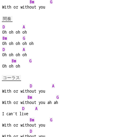
Bm
G
With or with
out you  
間奏
D
A
Oh oh oh 
oh
Bm
G
Oh oh oh 
oh oh
D
A
Oh oh oh 
oh
Bm
G
Oh o
h oh    
コーラス
D
A
With or with
out you   
Bm
G
With or wit
hout you ah a
h
D
A
I can’t l
ive   
Bm
G
With or with
out you  
D
With or with
out you