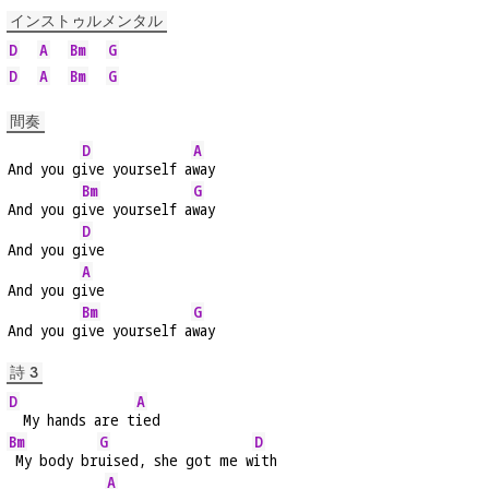
インストゥルメンタル
D
A
Bm
G
D
A
Bm
G
間奏
D
A
And you g
ive yourself a
way
Bm
G
And you g
ive yourself a
way
D
And you g
ive
A
And you g
ive
Bm
G
And you g
ive yourself a
way
詩 3
D
A
  My hands are t
ied
Bm
G
D
 My body br
uised, she got me w
ith
A