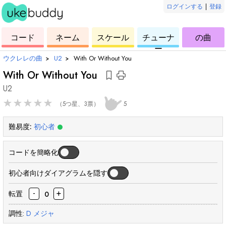
ログインする
|
登録
ー
ド
ウ
コ
ウ
ウ
ウ
コード
ネーム
スケール
チューナ
の曲
ク
ー
ク
ク
ク
ー
レ
ド
レ
レ
レ
ウクレレの曲
›
U2
›
With Or Without You
レ
レ
レ
レ
With Or Without You
U2
★
★
★
★
★
（5つ星、3票）
5
難易度:
初心者
コードを簡略化
初心者向けダイアグラムを隠す
-
+
転置
0
調性:
D
メジャ
和
和
和
和