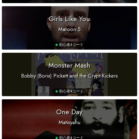
Girls Like You
Maroon 5
初心者
4コード
Monster Mash
Bobby (Boris) Pickett and the Crypt-Kickers
初心者
4コード
One Day
Matisyahu
初心者
4コード