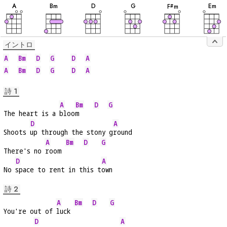
音
音
音
音
音
音
A
B
m
D
G
E
m
F
m
#
イントロ
A
Bm
D
G
D
A
A
Bm
D
G
D
A
詩 1
A
Bm
D
G
The heart is a 
bloo
m    
D
A
Shoots 
up through the stony g
round
A
Bm
D
G
There's no 
room 
D
A
No 
space to rent in this t
own
詩 2
A
Bm
D
G
You're out of 
luck 
D
A