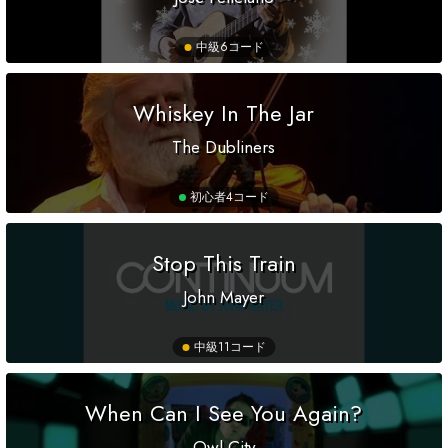
中級
6コード
Whiskey In The Jar
The Dubliners
初心者
4コード
Stop This Train
John Mayer
中級
11コード
When Can I See You Again?
Owl City