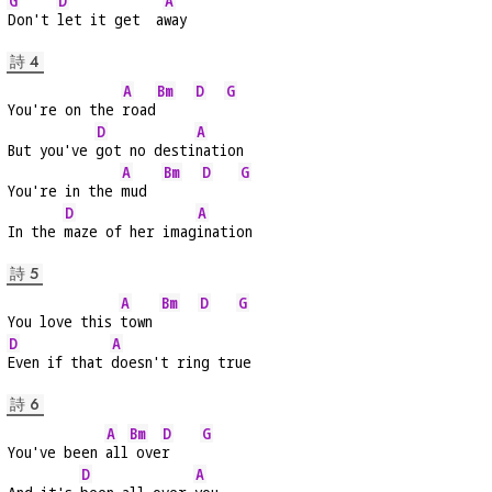
G
D
A
Don't 
let it get  a
way
詩 4
A
Bm
D
G
You're on the 
road
D
A
But you've 
got no desti
nation
A
Bm
D
G
You're in the 
mud  
D
A
In the 
maze of her imag
ination
詩 5
A
Bm
D
G
You love this 
town 
D
A
Even if that 
doesn't ring true
詩 6
A
Bm
D
G
You've been 
all
 ove
r    
D
A