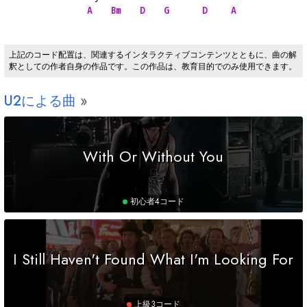
A
Bm
D
G
D
A
上記のコード配置は、関連するインタラクティブコンテンツとともに、曲の解
釈としての作者自身の作品です。この作品は、教育目的でのみ使用できます。
U2による曲
With Or Without You
初心者
4コード
I Still Haven't Found What I'm Looking For
上級
3コード