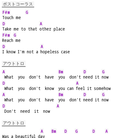
ポストコーラス
F#m
G
Touch me  
D
A
Take me to that 
other place
F#m
G
Reach
 me
D
A
I know I'm not a 
hopeless case
アウトトロ
A
Bm
D
G
 What  you  don't  have  
you  don't 
need it 
now
D
A
 What  you  don't  know  you can 
feel it somehow
A
Bm
D
G
 What  you  don't  have  
you  don't 
need it 
now
D
A
 Don't  need  it  now   
アウトトロ
A
Bm
D
G
D
A
Was a beautiful d
ay   