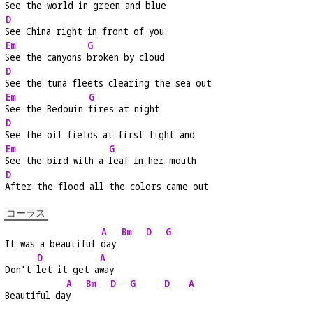
See the world in green and blue
D
See China right in front of you
Em
G
See the canyons 
broken by cloud
D
See the tuna fleets clearing the sea out
Em
G
See the Bedouin 
fires at night
D
See the oil fields at first light and
Em
G
See the bird with a 
leaf in her mouth
D
After the flood all the colors came out
コーラス
A
Bm
D
G
It was a beautiful 
day 
D
A
Don't 
let it get a
way
A
Bm
D
G
D
A
Beautiful da
y   