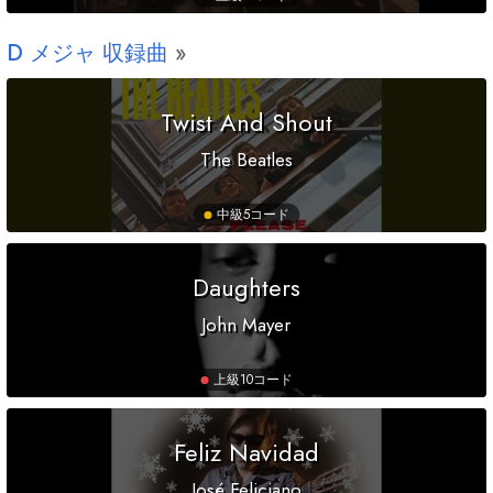
D
メジャ 収録曲
Twist And Shout
The Beatles
中級
5コード
Daughters
John Mayer
上級
10コード
Feliz Navidad
José Feliciano