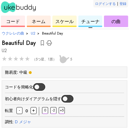
ログインする
|
登録
ー
ド
ウ
コ
ウ
ウ
ウ
コード
ネーム
スケール
チューナ
の曲
ク
ー
ク
ク
ク
ー
レ
ド
レ
レ
レ
ウクレレの曲
›
U2
›
Beautiful Day
レ
レ
レ
レ
Beautiful Day
U2
★
★
★
★
★
（5つ星、1票）
5
難易度:
中級
コードを簡略化
初心者向けダイアグラムを隠す
-
+
転置
0
-2
+5
0
調性:
D
メジャ
和
和
和
和
和
和