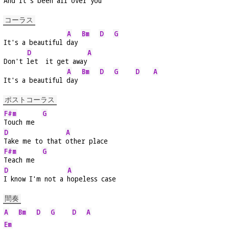
And it's 
been all over 
you
コーラス
A
Bm
D
G
It's a beautiful 
day 
D
A
Don't 
let  it get away
A
Bm
D
G
D
A
It's a beautiful 
day 
ポストコーラス
F#m
G
Touch me  
D
A
Take me to that 
other place
F#m
G
Teach me  
D
A
I know I'm not a 
hopeless case
間奏
A
Bm
D
G
D
A
Em