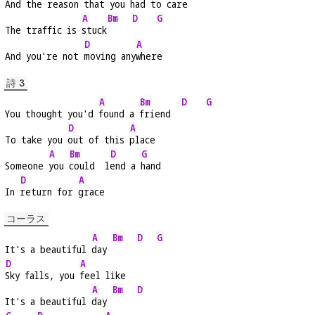
And the 
reason that you had to 
care
A
Bm
D
G
The traffic is 
stuck
D
A
And you're not 
moving any
where
詩 3
A
Bm
D
G
You thought you'd 
found a 
friend  
D
A
To take you 
out of this 
place
A
Bm
D
G
Someone 
you 
could  l
end a 
hand
D
A
In 
return for 
grace
コーラス
A
Bm
D
G
It's a beautiful 
day 
D
A
Sky falls, you 
feel like
A
Bm
D
It's a beautiful 
day 