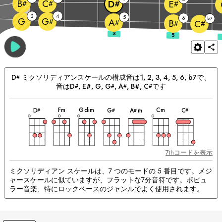
B
C
D
E
#
#
#
#
3
4
5
6
7
G
b
G
#
A
#
B
C
#
#
D
ミクソリディアン
スケールの構成音は
1, 2, 3, 4, 5, 6, b7
で、
#
音は
D
, E#, 
G
, 
G
, 
A
, B#, 
C
です
#
#
#
#
和
和
和
和
和
和
和
マ
音
音
音
音
音
音
音
F
m
G
dim
C
m
D
G
A
m
C
#
#
#
#
ッ
チ
ン
グ
和
音：
7thコードを表示
ミクソリディアン スケールは、7 つのモードの 5 番目です。メジ
ャースケールに似ていますが、フラットな7分音符です。ポピュ
ラー音楽、特にロックベースのジャンルでよく使用されます。