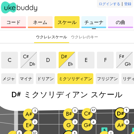
ログインする
|
登録
ウ
コ
ウ
ウ
ウ
コード
ネーム
スケール
チューナ
の曲
ク
ー
ク
ク
ク
ー
レ
ド
レ
レ
レ
レ
レ
レ
レ
ウクレレスケール
ウクレレのキー
ミクソリディアンスケール
ミクソリディアンスケール
ミクソリディアンスケ
ミクソリディ
ミクソリディアンスケール
ミクソリディアンスケール
ミクソ
C
D
F
#
#
#
ミクソリディアンスケール
ミクソリディアンスケール
ミク
C
D
E
F
D
E
G
b
b
b
D#
スケール
D#
スケール
D#
スケール
D#
スケール
D#
スケール
D#
スケ
メジャ
マイナ
ドリアン
ミクソリディアン
フリジアン
リデ
D
ミクソリディアン スケール
#
7
1
6
b
5
C
D
B
#
#
A
#
#
2
3
4
5
G
E
G
A
#
#
#
3
5
6
7
b
1
2