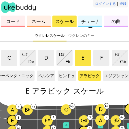
ログインする
|
登録
ウ
コ
ウ
ウ
ウ
コード
ネーム
スケール
チューナ
の曲
ク
ー
ク
ク
ク
ー
レ
ド
レ
レ
レ
レ
レ
レ
レ
ウクレレスケール
ウクレレのキー
アラビックスケール
アラビックスケール
アラビックスケール
アラビックス
アラビックスケール
アラビックスケール
アラビ
C
D
F
#
#
#
アラビックスケール
アラビックスケール
アラ
C
D
E
F
D
E
G
b
b
b
ール
E
スケール
E
スケール
E
スケール
E
スケール
ナーペンタトニック
ペルシア
ヒンドゥ
アラビック
エジプシャン
E
アラビック スケール
7
6
b
4
4
b
#
D
C
A
B
b
2
3
4
4
1
#
E
A
F
G
B
#
#
b
3
5
6
7
b
b
2
1