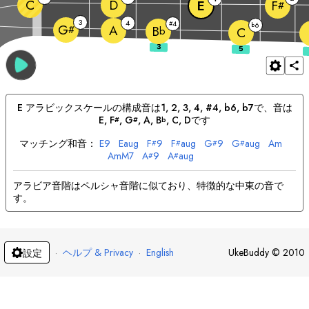
C
D
E
F
#
3
4
4
#
6
b
G
A
#
B
b
C
E
アラビック
スケールの構成音は
1, 2, 3, 4, #4, b6, b7
で、音は
E
, 
F
, 
G
, 
A
, 
B
, 
C
, 
D
です
#
#
b
マッチング和音：
E
9
E
aug
F
9
F
aug
G
9
G
aug
A
m
#
#
#
#
A
mM7
A
9
A
aug
#
#
アラビア音階はペルシャ音階に似ており、特徴的な中東の音で
す。
·
ヘルプ & Privacy
·
English
UkeBuddy
©
2010
設定