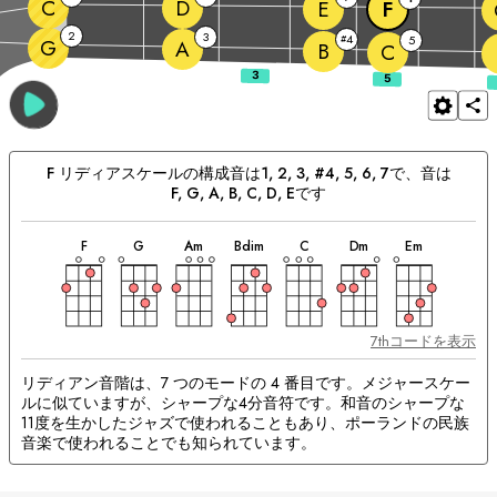
C
D
E
F
2
3
4
#
5
G
A
B
C
F
リディア
スケールの構成音は
1, 2, 3, #4, 5, 6, 7
で、音は
F
, 
G
, 
A
, 
B
, 
C
, 
D
, 
E
です
和
和
和
和
和
和
和
マ
音
音
音
音
音
音
音
F
G
A
m
B
dim
C
D
m
E
m
ッ
チ
ン
グ
和
音：
7thコードを表示
リディアン音階は、7 つのモードの 4 番目です。メジャースケー
ルに似ていますが、シャープな4分音符です。和音のシャープな
11度を生かしたジャズで使われることもあり、ポーランドの民族
音楽で使われることでも知られています。