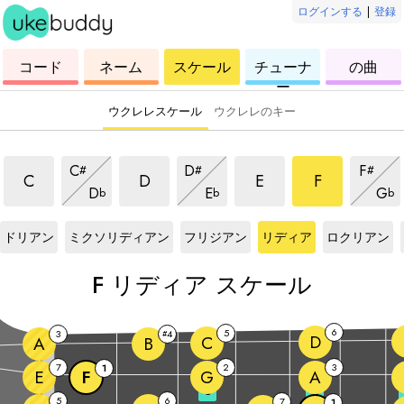
ログインする
|
登録
ウ
コ
ウ
ウ
ウ
コード
ネーム
スケール
チューナ
の曲
ク
ー
ク
ク
ク
ー
レ
ド
レ
レ
レ
レ
レ
レ
レ
ウクレレスケール
ウクレレのキー
リディアスケール
リディアスケール
リディアスケール
リディアスケ
リディアスケール
リディアスケール
リディ
C
D
F
#
#
#
リディアスケール
リディアスケール
リデ
C
D
E
F
D
E
G
b
b
b
ル
F
スケール
F
スケール
F
スケール
F
スケール
F
スケール
ドリアン
ミクソリディアン
フリジアン
リディア
ロクリアン
F
リディア スケール
6
5
3
4
#
D
C
A
B
7
2
3
1
E
F
G
A
3
5
5
6
7
1