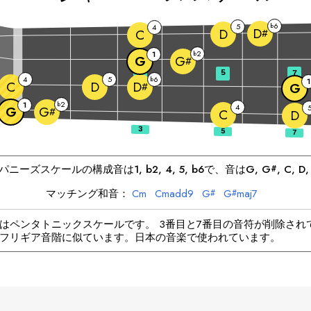
6
5
b
4
D
D
C
#
2
1
b
G
G
#
3
5
7
4
5
6
b
1
C
D
D
#
G
2
1
b
4
G
G
#
C
D
パニーズ
スケールの構成音は
1, b2, 4, 5, b6
で、音は
G
, 
G
, 
C
, 
D
,
#
マッチング和音：
C
m
C
madd9
G
G
maj7
#
#
はペンタトニックスケールです。 3番目と7番目の音符が削除され
フリギア音階に似ています。日本の音楽で使われています。