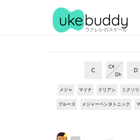
ウクレレのスケール
ジ
ジ
ジ
C
#
ャ
ャ
ャ
ジ
C
D
D
b
パ
パ
ャ
パ
G
ス
G
ス
G
ス
G
ス
ニ
パ
ニ
ニ
ケ
ケ
ケ
ケ
ー
ニ
メジャ
マイナ
ドリアン
ミクソリ
ー
ー
ー
ー
ー
ー
G
ス
G
ス
G
ズ
ー
ル
ル
ズ
ル
ル
ズ
ケ
ケ
ブルース
メジャーペンタトニック
ス
ズ
ス
ス
ー
ー
ケ
ス
ル
ル
ケ
ケ
ー
ケ
ー
ー
ル
ー
ル
ル
ル