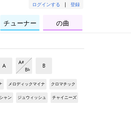
ログインする
|
登録
ウ
ウ
チューナー
の曲
ク
ク
レ
レ
レ
レ
ジ
ジ
ジ
A
#
ャ
ャ
ャ
ジ
A
B
B
b
パ
パ
ャ
パ
G
ス
G
ス
ニ
パ
ニ
ニ
ケ
ケ
ー
ニ
ナ
メロディックマイナ
クロマチック
ー
ー
ー
ー
G
ス
G
ス
ズ
ー
ズ
ル
ズ
ル
ケ
ケ
シャン
ジュウィッシュ
チャイニーズ
ス
ズ
ス
ス
ー
ー
ケ
ス
ル
ル
ケ
ケ
ー
ケ
ー
ー
ル
ー
ル
ル
ル