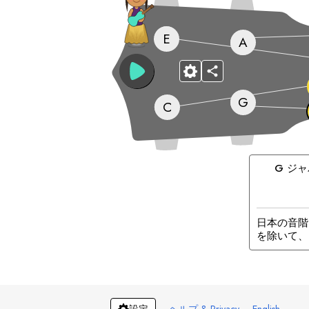
E
A
G
C
G
ジャ
日本の音階
を除いて、
·
ヘルプ & Privacy
·
English