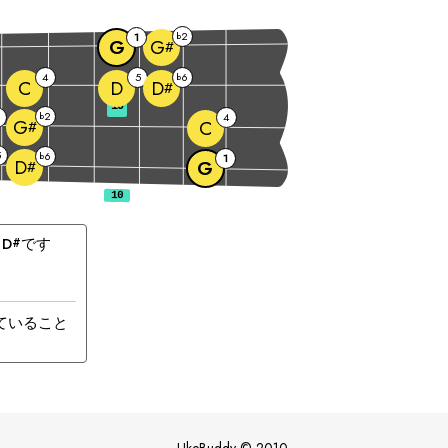
2
1
b
G
G
#
4
5
6
b
C
D
D
#
10
2
b
4
G
C
#
5
6
b
1
D
G
#
 
D
です
#
ていること
UkeBuddy
©
2010