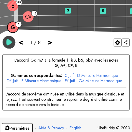
7
bb
E
3
5
5
b
C
#
1
G
<
>
1
/
8
L'accord
G
dim7
a la formule
1, b3, b5, bb7
avec les notes
G
, 
A
, 
C
, 
E
#
#
Gammes correspondantes:
C
Juif
D
Mineure Harmonique
D
Juif
F
Mineure Harmonique
F
Juif
G
Mineure Harmonique
#
#
#
A
Juif
B
Mineure Harmonique
L'accord de septième diminuée est utilisé dans la musique classique et
le jazz. Il est souvent construit sur le septième degré et utilisé comme
accord de sensible vers la tonique.
·
Aide & Privacy
·
English
UkeBuddy
©
2010
Paramètres