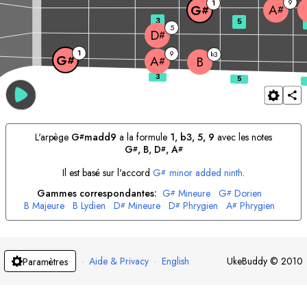
9
1
A
G
#
#
3
5
5
D
#
1
9
3
b
G
A
#
B
#
L'arpège
G
madd9
a la formule
1, b3, 5, 9
avec les notes
#
G
, 
B
, 
D
, 
A
#
#
#
Il est basé sur l'accord
G
minor added ninth
.
#
Gammes correspondantes:
G
Mineure
G
Dorien
#
#
B
Majeure
B
Lydien
D
Mineure
D
Phrygien
A
Phrygien
#
#
#
A
Locrien
#
·
Aide & Privacy
·
English
UkeBuddy
©
2010
Paramètres