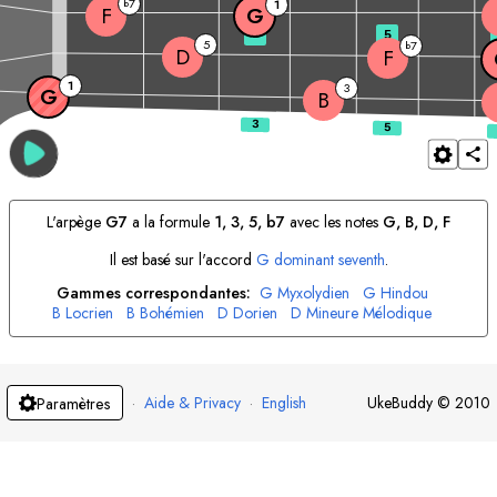
7
b
1
F
G
3
5
5
7
b
D
F
1
3
G
B
L'arpège
G
7
a la formule
1, 3, 5, b7
avec les notes
G
, 
B
, 
D
, 
F
Il est basé sur l'accord
G
dominant seventh
.
Gammes correspondantes:
G
Myxolydien
G
Hindou
B
Locrien
B
Bohémien
D
Dorien
D
Mineure Mélodique
F
Lydien
·
Aide & Privacy
·
English
UkeBuddy
©
2010
Paramètres