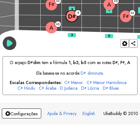
3
5
b
b
A
F
#
3
5
1
3
b
D
F
#
#
5
b
A
O arpejo
D
dim
tem a fórmula
1, b3, b5
com as notas
D
, 
F
, 
A
#
#
#
Ele baseia-se no acorde
D
diminuta
.
#
Escalas Correspondentes:
C
Menor
C
Menor Harmônica
#
#
C
Hindu
C
Árabe
D
Judaica
D
Lócria
D
Blues
#
#
#
#
D
Cigana
E
Maior
E
Menor Harmônica
E
Menor Melódica
#
F
Judaica
F
Dórica
F
Menor Melódica
G
Menor Harmônica
#
#
G
Frígia
G
Judaica
A
Lídia
A
Menor Harmônica
A
Persa
#
#
#
#
B
Mixolídia
B
Hindu
B
Judaica
·
Ajuda & Privacy
·
English
UkeBuddy
©
2010
Configurações