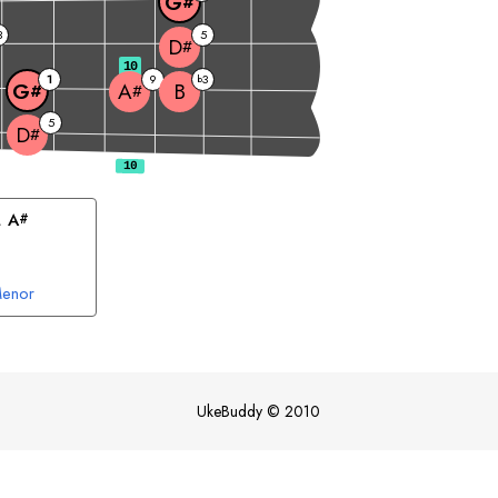
G
#
3
5
D
#
10
1
9
3
b
B
G
A
#
#
5
D
#
, 
A
#
enor
UkeBuddy
©
2010