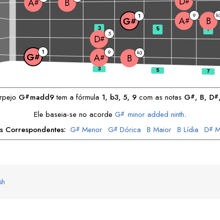
D
#
B
A
#
9
1
b
B
A
G
#
#
3
5
7
5
D
#
1
9
3
b
G
A
#
B
#
rpejo
G
madd9
tem a fórmula
1, b3, 5, 9
com as notas
G
, 
B
, 
D
#
#
#
Ele baseia-se no acorde
G
minor added ninth
.
#
as Correspondentes:
G
Menor
G
Dórica
B
Maior
B
Lídia
D
M
#
#
#
D
Frígia
A
Frígia
A
Lócria
#
#
#
sh