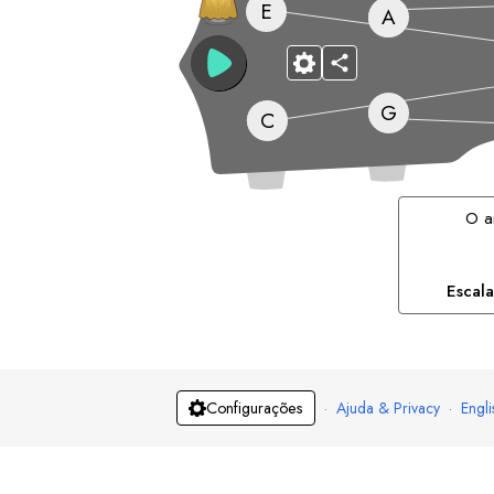
E
A
G
C
O a
Escal
·
Ajuda & Privacy
·
Engli
Configurações