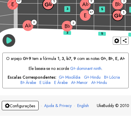
7
9
3
b
1
E
A
B
G
b
b
b
3
5
7
b
1
E
G
b
9
3
A
b
B
b
O arpejo
G
9
tem a fórmula
1, 3, b7, 9
com as notas
G
, 
B
, 
E
, 
A
b
b
b
b
Ele baseia-se no acorde
G
dominant ninth
.
b
Escalas Correspondentes:
G
Mixolídia
G
Hindu
B
Lócria
b
b
b
B
Árabe
E
Lídia
E
Árabe
A
Menor
A
Hindu
b
b
b
·
Ajuda & Privacy
·
English
UkeBuddy
©
2010
Configurações