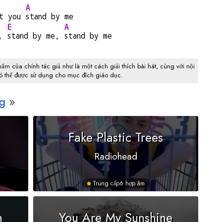
A
t you 
stand by me
E
A
, 
stand by me, 
stand by me
hẩm của chính tác giả như là một cách giải thích bài hát, cùng với nội
có thể được sử dụng cho mục đích giáo dục.
g
Fake Plastic Trees
Radiohead
Trung cấp
6 hợp âm
n
You Are My Sunshine