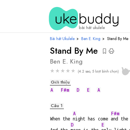
hợp
âm
bài hát ukulele
Bài hát Ukulele
›
Ben E. King
›
Stand By Me
Stand By Me
Ben E. King
★
★
★
★
★
(4.2 sao, 5 lượt bình chọn)
Giới thiệu
A
F#m
D
E
A
Câu 1
A
F#m
When the 
night has come 
and the
D
E