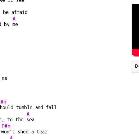
we'll 
see
t be afraid
A
d by 
me
Đ
 me
F#m
hould tumble and fall
A
e, to the 
sea
F#m
 
won't shed a tear
A