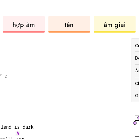
ukulele
hợp
ukul
hợp âm
tên
âm giai
âm
C
Đ
Ẩ
12
C
G
 land is dark
A