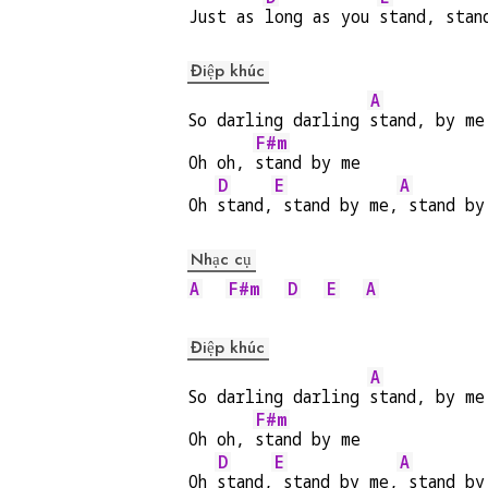
Just as 
long as you 
stand, stan
Điệp khúc
A
So darling darling 
stand, by me
F#m
Oh oh, 
stand by me
D
E
A
Oh 
stand,
 stand by me,
 stand by
Nhạc cụ
A
F#m
D
E
A
Điệp khúc
A
So darling darling 
stand, by me
F#m
Oh oh, 
stand by me
D
E
A
Oh 
stand,
 stand by me,
 stand by