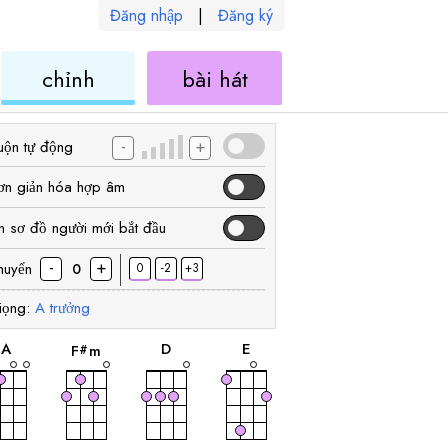
Đăng nhập
|
Đăng ký
ele
ukulele
ukulele
chỉnh
bài hát
-
+
uộn tự động
ơn giản hóa hợp âm
n sơ đồ người mới bắt đầu
-
+
huyển
0
-2
+3
0
iọng:
A
trưởng
hợp
hợp
hợp
hợp
âm
âm
âm
âm
A
D
E
F
m
#