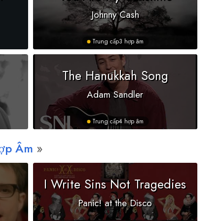
Johnny Cash
Trung cấp
3 hợp âm
The Hanukkah Song
Adam Sandler
Trung cấp
4 hợp âm
Hợp Âm
I Write Sins Not Tragedies
Panic! at the Disco