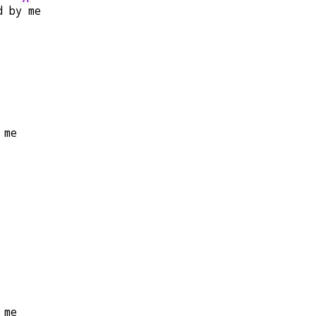
d by
 me
 me
 me