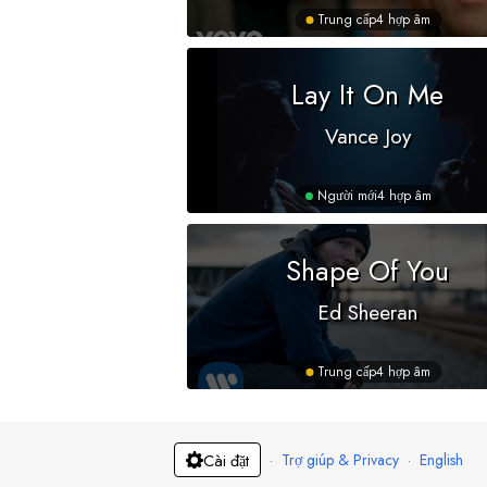
Trung cấp
4 hợp âm
Lay It On Me
Vance Joy
Người mới
4 hợp âm
Shape Of You
Ed Sheeran
Trung cấp
4 hợp âm
·
Trợ giúp & Privacy
·
English
Cài đặt