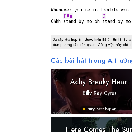
Whenever you're in trouble won'
F#m
D
Ohhh 
stand by me oh 
stand by me
Sự sắp xếp hợp âm được hiển thị ở trên là tác p
dung tương tác liên quan. Công việc này chỉ 
Các bài hát trong
A
trưởn
Achy Breaky Heart
Billy Ray Cyrus
Trung cấp
2 hợp âm
Here Comes The Su