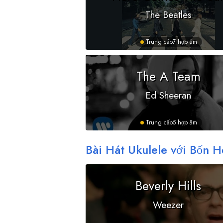
The Beatles
Trung cấp
7 hợp âm
The A Team
Ed Sheeran
Trung cấp
5 hợp âm
Bài Hát Ukulele với Bốn 
Beverly Hills
Weezer