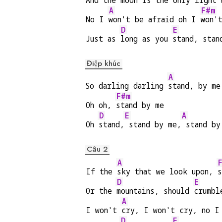
And the 
moon is the 
only light 
A
F#m
No I 
won't be afraid oh I 
won'
D
E
Just as 
long as you 
stand, stan
Điệp khúc
A
So darling darling 
stand, by me
F#m
Oh oh, 
stand by me
D
E
A
Oh 
stand,
 stand by me,
 stand by
Câu 2
A
If the 
sky that we look upon, 
s
D
E
Or the 
mountains, should 
crumbl
A
I won't 
cry, I won't cry, no I
D
E