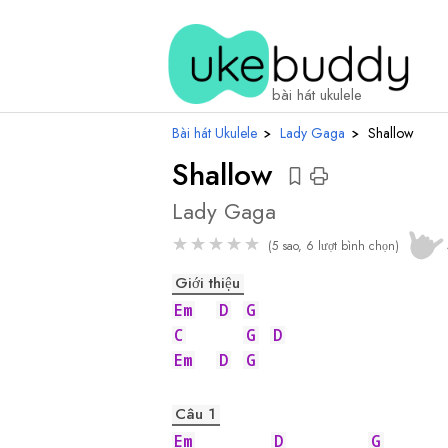
hợp
âm
bài hát ukulele
Bài hát Ukulele
›
Lady Gaga
›
Shallow
Shallow
Lady Gaga
★
★
★
★
★
(5 sao, 6 lượt bình chọn)
Giới thiệu
Em
D
G
C
G
D
Em
D
G
Câu 1
Em
D
G