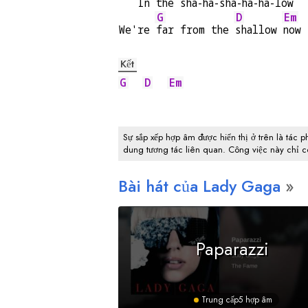
   In the sha-ha-
sha-ha-ha-low
G
D
Em
We're 
far from the 
shallow 
now
Kết
G
D
Em
Sự sắp xếp hợp âm được hiển thị ở trên là tác p
dung tương tác liên quan. Công việc này chỉ 
Bài hát của Lady Gaga
Paparazzi
Trung cấp
5 hợp âm