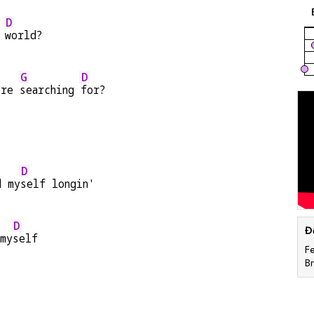
D
 
world?
G
D
're 
searching 
for?
D
d my
self longin'
D
Đ
 my
self
Fe
B