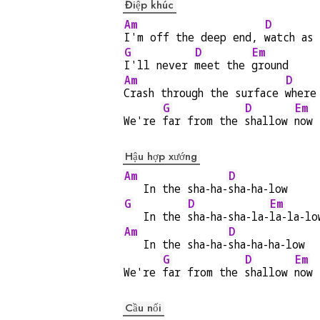
Điệp khúc
Am
D
I'm off the deep end, 
watch as
G
D
Em
I'll never 
meet the 
ground
Am
D
Crash through the surface 
where
G
D
Em
We're 
far from the 
shallow 
now
Hậu hợp xướng
Am
D
   In the sha-ha-
sha-ha-low
G
D
Em
   In the 
sha-ha-sha-la-
la-la-lo
Am
D
   In the sha-ha-
sha-ha-ha-low
G
D
Em
We're 
far from the 
shallow 
now
Cầu nối