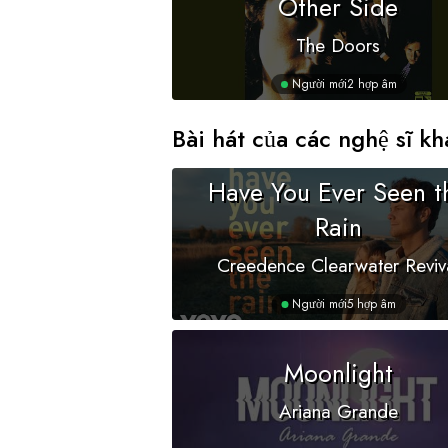
Other Side
The Doors
Người mới
2 hợp âm
Bài hát của các nghệ sĩ kh
Have You Ever Seen t
Rain
Creedence Clearwater Reviv
Người mới
5 hợp âm
Moonlight
Ariana Grande