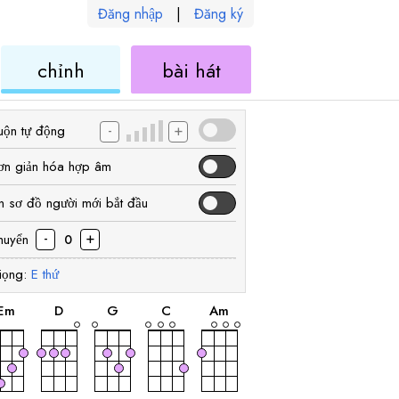
Đăng nhập
|
Đăng ký
ele
ukulele
ukulele
chỉnh
bài hát
-
+
uộn tự động
ơn giản hóa hợp âm
n sơ đồ người mới bắt đầu
-
+
huyển
0
iọng:
E
thứ
hợp
hợp
hợp
hợp
hợp
âm
âm
âm
âm
âm
E
m
D
G
C
A
m
hợp
hợp