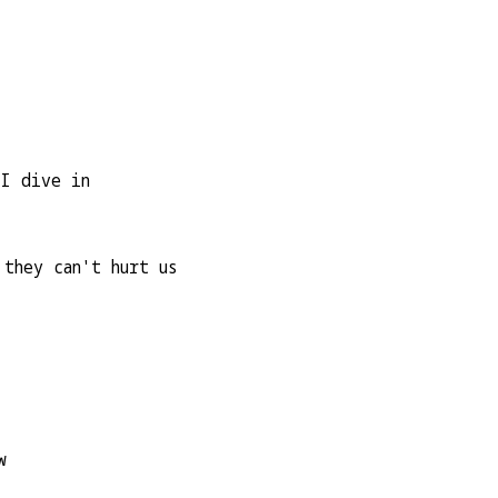
 I dive in
 they can't hurt us
w