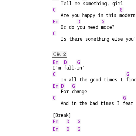
   Tell me 
something, 
girl
C
G
   Are you happy in this 
modern
Em
D
G
   Or do 
you need 
more?
C
   Is there something else you
Câu 2
Em
D
G
I'm 
fall-
in'
C
G
   In all the good times I 
fin
Em
D
G
For 
change
C
G
   And in the bad times I 
fear
[Break]
Em
D
G
Em
D
G