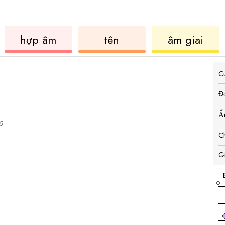
ukulele
hợp
ukul
hợp âm
tên
âm giai
âm
C
Đ
Ẩ
5
C
G