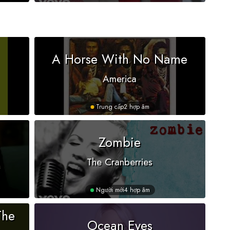
A Horse With No Name
America
Trung cấp
2 hợp âm
Zombie
The Cranberries
Người mới
4 hợp âm
The
Ocean Eyes