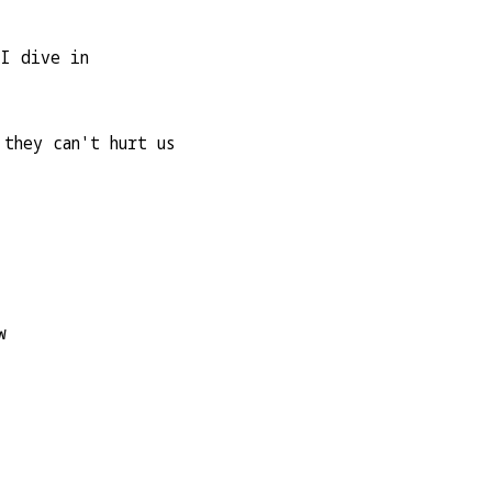
 I dive in
 they can't hurt us
w