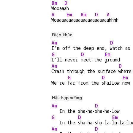
Bm
D
Wooaa
ah
A
Em
Bm
D
A
Woaaaa
aaaaaa
aaaaaa
aaaaa
ahhhh
Điệp khúc
Am
D
I'm off the deep end, 
watch as
G
D
Em
I'll never 
meet the 
ground
Am
D
Crash through the surface 
where
G
D
Em
We're 
far from the 
shallow 
now
Hậu hợp xướng
Am
D
   In the sha-ha-
sha-ha-low
G
D
Em
   In the 
sha-ha-sha-la-
la-la-lo
Am
D