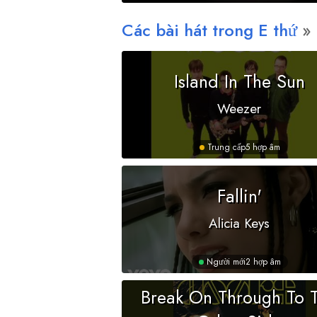
Các bài hát trong
E
thứ
Island In The Sun
Weezer
Trung cấp
5 hợp âm
Fallin'
Alicia Keys
Người mới
2 hợp âm
Break On Through To 