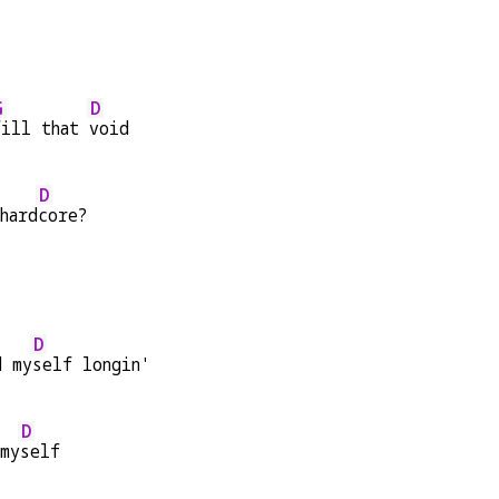
G
D
fill that 
void
D
hard
core?
D
d my
self longin'
D
 my
self