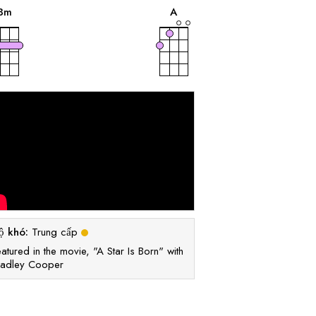
âm
âm
B
m
A
ộ khó:
Trung cấp
atured in the movie, "A Star Is Born" with
radley Cooper