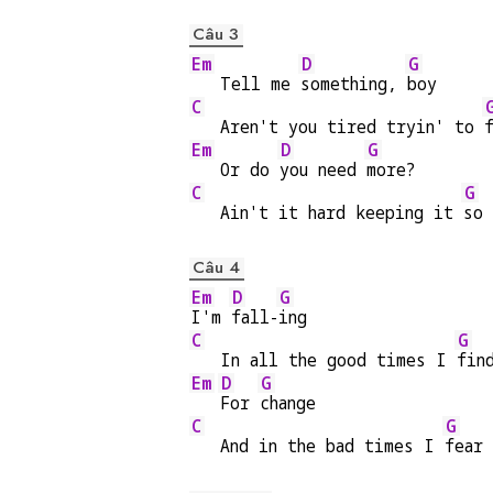
Câu 3
Em
D
G
   Tell me 
something, 
boy
C
   Aren't you tired tryin' to 
Em
D
G
   Or do 
you need 
more?
C
G
   Ain't it hard keeping it 
so 
Câu 4
Em
D
G
I'm 
fall-
ing
C
G
   In all the good times I 
fin
Em
D
G
For 
change
C
G
   And in the bad times I 
fear