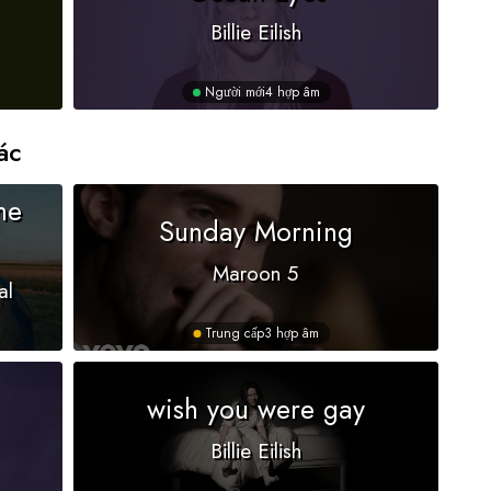
Billie Eilish
Người mới
4 hợp âm
ác
he
Sunday Morning
Maroon 5
al
Trung cấp
3 hợp âm
wish you were gay
Billie Eilish